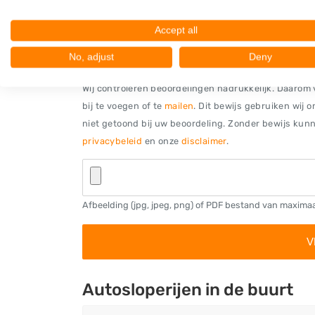
Accept all
No, adjust
Deny
Bewijs
Wij controleren beoordelingen nadrukkelijk. Daarom v
bij te voegen of te
mailen
. Dit bewijs gebruiken wij 
niet getoond bij uw beoordeling. Zonder bewijs kunne
privacybeleid
en onze
disclaimer
.
Afbeelding (jpg, jpeg, png) of PDF bestand van maxima
Autosloperijen in de buurt