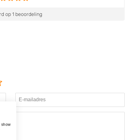
d op 1 beoordeling
g
, show
e