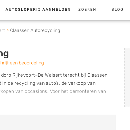
AUTOSLOPERIJ AANMELDEN
ZOEKEN
BLOG
ert
Claassen Autorecycling
ng
hrijf een beoordeling
t dorp Rijkevoort–De Walsert terecht bij Claassen
d in de recycling van auto’s, de verkoop van
erkopen van occasions. Voor het demonteren van
Auto Recycling Nederland) en Stiba, de branche
 demonteren van voertuigen geschiedt volgens
k rekening houden met het milieu. Hiervoor beschikt
(KwaliteitsZorg Demontage) certificering.