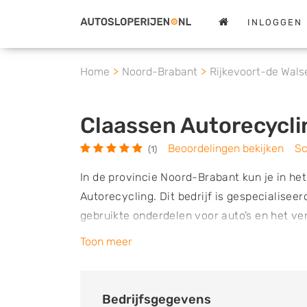
INLOGGEN
Home
Noord-Brabant
Rijkevoort-de Wals
Claassen Autorecycli
Beoordelingen bekijken
Sc
(1)
In de provincie Noord-Brabant kun je in he
Autorecycling. Dit bedrijf is gespecialiseer
gebruikte onderdelen voor auto’s en het v
auto’s is het bedrijf aangesloten bij ARN (
Toon meer
organisatie voor demontagebedrijven. Het
strenge regels en eisen die zoveel mogelij
Claassen Autorecycling ook over een KZD * 
Bedrijfsgegevens