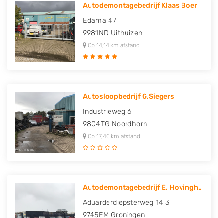
Autodemontagebedrijf Klaas Boer
Edama 47
9981ND
Uithuizen
Op 14,14 km afstand
Autosloopbedrijf G.Siegers
Industrieweg 6
9804TG
Noordhorn
Op 17,40 km afstand
Autodemontagebedrijf E. Hovingh..
Aduarderdiepsterweg 14 3
9745EM
Groningen