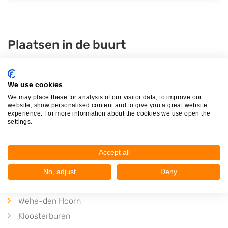
Plaatsen in de buurt
Pieterburen
Den Andel
We use cookies
Saaxumhuizen
We may place these for analysis of our visitor data, to improve our
website, show personalised content and to give you a great website
Rasquert
experience. For more information about the cookies we use open the
settings.
Eenrum
Baflo
Accept all
Warffum
Mensingeweer
No, adjust
Deny
Tinallinge
Wehe-den Hoorn
Kloosterburen