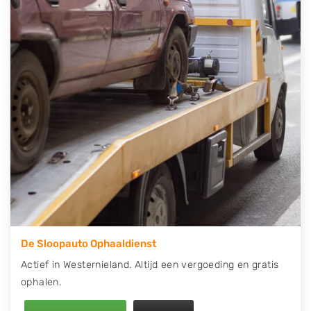
telefonisch contact op of maak een terugbelafspraak.
Wilt u direct een tweedehands auto onderdelen
offerte aanvragen? Dat kan via de Onderdelenlijn! Vul
uw kenteken in en druk op verzenden.
Wij kunnen u helpen met de inkoop van auto's van
eigenlijk alle merken, zoals Alfa Romeo, Audi, BMW,
Chevrolet, Citroën, Dacia, Fiat, Ford, Honda, Hyundai,
Kia, Mazda, Mercedes Benz, Mitsubishi, Nissan, Opel,
Peugeot, Porsche, Renault, Seat, Skoda, Suzuki, Tesla,
Toyota, Volkswagen en Volvo.
De Sloopauto Ophaaldienst
Actief in Westernieland. Altijd een vergoeding en gratis
ophalen.