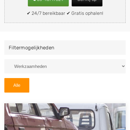
of brommobiel snel en eenvoudig verkopen aan een
demontagebedrijf in de buurt, deze zelf wegbrengen
✔ 24/7 bereikbaar ✔ Gratis ophalen!
naar de sloop of deze liever laten ophalen op een
locatie naar keuze? Kies dan voor een
autodemontagebedrijf of autosloperij in de omgeving
van Westernieland en ontvang een vergoeding voor
Filtermogelijkheden
uw oude of kapotte auto.
Zoekt u liever naar een sloperij in een andere plaats of
regio? U vindt hier alle bedrijven in
Groningen
. U kunt
ook
zoeken
naar een sloop met behulp van uw
Alle
postcode.
U kunt er ook voor kiezen om direct uw sloopauto te
verkopen en op te laten halen door de Sloopauto
Ophaaldienst van Autosloperijen.nl. Wij kunnen uw
auto gratis ophalen in Westernieland
. Neem