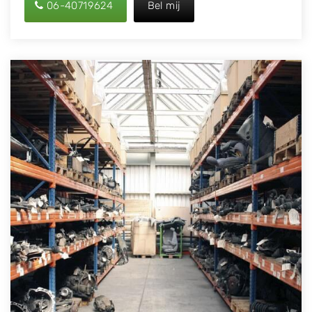
06-40719624
Bel mij