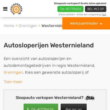
Sloopauto verkopen? Gratis laten ophalen!
06-40719624
BEL MIJ OP
Gratis ophalen - Altijd een vergoeding
[Ad]
Werkzaamheden
Home
Groningen
Westernieland
Autosloperijen Westernieland
Een overzicht van autosloperijen en
autodemontagebedrijven in regio Westernieland,
Groningen
. Kies een gewenste autosloperij of
autosloop uit de lijst die gespecialiseerd is in de
Toon meer
verkoop van gebruikte, tweedehands en sloopauto
onderdelen of in de inkoop van sloopauto's,
Sloopauto verkopen Westernieland?
schadeauto's en tweedehands auto's (ook zonder apk
keuring). Wilt u uw auto, camper, vrachtwagen, motor
06-40719624
Bel mij op