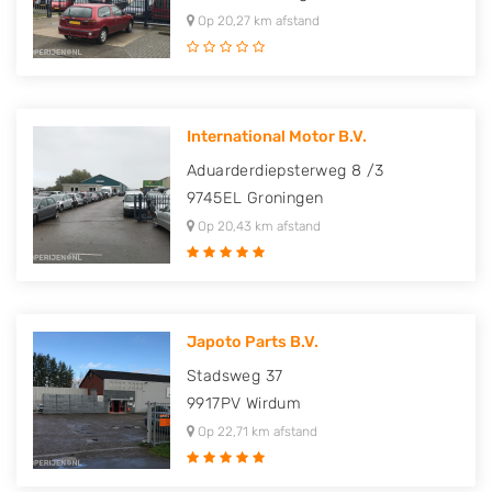
Op 20,27 km afstand
International Motor B.V.
Aduarderdiepsterweg 8 /3
9745EL
Groningen
Op 20,43 km afstand
Japoto Parts B.V.
Stadsweg 37
9917PV
Wirdum
Op 22,71 km afstand