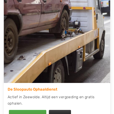
contact op of maak een terugbelafspraak. Wilt u
direct een tweedehands auto onderdelen offerte
aanvragen? Dat kan via de Onderdelenlijn! Vul uw
kenteken in en druk op verzenden.
Wij kunnen u helpen met de inkoop van auto's van
eigenlijk alle merken, zoals Alfa Romeo, Audi, BMW,
Chevrolet, Citroën, Dacia, Fiat, Ford, Honda, Hyundai,
Kia, Mazda, Mercedes Benz, Mitsubishi, Nissan, Opel,
Peugeot, Porsche, Renault, Seat, Skoda, Suzuki, Tesla,
Toyota, Volkswagen en Volvo.
De Sloopauto Ophaaldienst
Actief in Zeewolde. Altijd een vergoeding en gratis
ophalen.