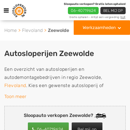
Sloopauto verkopen? Gratis laten ophalen!
06-40719624
BEL MIJ OP
Gratis ophalen - Altijd een vergoeding
[Ad]
Werkzaamheden
Home
Flevoland
Zeewolde
Autosloperijen Zeewolde
Een overzicht van autosloperijen en
autodemontagebedrijven in regio Zeewolde,
Flevoland
. Kies een gewenste autosloperij of
autosloop uit de lijst die gespecialiseerd is in de
Toon meer
verkoop van gebruikte, tweedehands en sloopauto
onderdelen of in de inkoop van sloopauto's,
Sloopauto verkopen Zeewolde?
schadeauto's en tweedehands auto's (ook zonder apk
keuring). Wilt u uw auto, camper, vrachtwagen, motor
06-40719624
Bel mij op