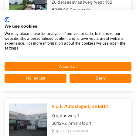
Zuiderzeestraatweg West 158
8085AK
Doornspijk
Op 19,38 km afstand
We use cookies
We may place these for analysis of our visitor data, to improve our
website, show personalised content and to give you a great website
experience. For more information about the cookies we use open the
settings.
C.H. Mastenbroek
Driftakkerweg 8 A
3833AB
Leusden
Accept all
Op 22,23 km afstand
No, adjust
Deny
V.O.F. Autosloperij De Birkt
Kryptonweg 1
3812RZ
Amersfoort
Op 22,51 km afstand