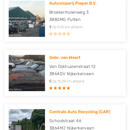
Autosloperij Pieper B.V.
Broekermolenweg 3
3882MG
Putten
Op 9,20 km afstand
Gebr. van Weert
Van Dijkhuizenstraat 12
3864DV
Nijkerkerveen
Op 15,04 km afstand
Centrale Auto Recycling (CAR)
Schoolstraat 46
3864MJ
Nijkerkerveen