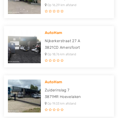
Op 16,29 km afstand
AutoHam
Nijkerkerstraat 27 A
3821CD
Amersfoort
Op 18,76 km afstand
AutoHam
Zuiderinslag 7
3871MR
Hoevelaken
Op 19,03 km afstand