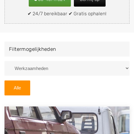
of brommobiel snel en eenvoudig verkopen aan een
demontagebedrijf in de buurt, deze zelf wegbrengen
✔ 24/7 bereikbaar ✔ Gratis ophalen!
naar de sloop of deze liever laten ophalen op een
locatie naar keuze? Kies dan voor een
autodemontagebedrijf of autosloperij in de omgeving
van Zeewolde en ontvang een vergoeding voor uw
Filtermogelijkheden
oude of kapotte auto.
Zoekt u liever naar een sloperij in een andere plaats of
regio? U vindt hier alle bedrijven in
Flevoland
. U kunt
ook
zoeken
naar een sloop met behulp van uw
Alle
postcode.
U kunt er ook voor kiezen om direct uw sloopauto te
verkopen en op te laten halen door de Sloopauto
Ophaaldienst van Autosloperijen.nl. Wij kunnen uw
auto gratis ophalen in Zeewolde
. Neem telefonisch