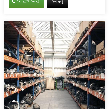
06-40719624
Bel mij