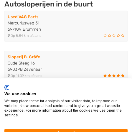
Autosloperijen in de buurt
Used VAG Parts
Mercuriusweg 31
6971GV Brummen
Op 5,84 km afstand
Sloperij B. Gräfe
Oude Steeg 16
6903PB Zevenaar
Op 11,09 km afstand
We use cookies
Autosloperij "De Moestuin"
We may place these for analysis of our visitor data, to improve our
Maststraat 7
website, show personalised content and to give you a great website
6921PT Duiven
experience. For more information about the cookies we use open the
settings.
Op 13,62 km afstand