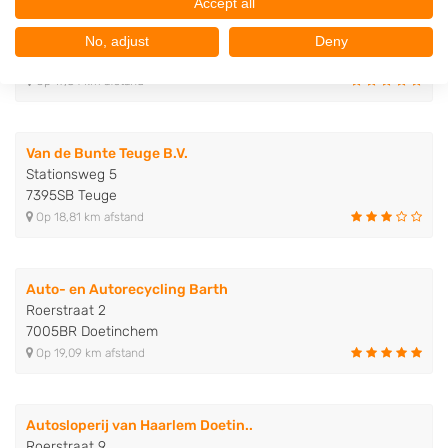
Accept all
Steenbergen Recycling
Transito 13
No, adjust
Deny
6909DA Babberich
Op 17,84 km afstand
Van de Bunte Teuge B.V.
Stationsweg 5
7395SB Teuge
Op 18,81 km afstand
Auto- en Autorecycling Barth
Roerstraat 2
7005BR Doetinchem
Op 19,09 km afstand
Autosloperij van Haarlem Doetin..
Roerstraat 9