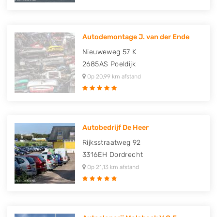
Autodemontage J. van der Ende
Nieuweweg 57 K
2685AS
Poeldijk
Op 20,99 km afstand
Autobedrijf De Heer
Rijksstraatweg 92
3316EH
Dordrecht
Op 21,13 km afstand