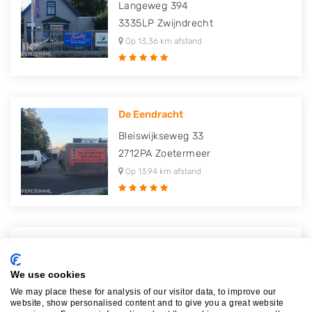
Langeweg 394
3335LP
Zwijndrecht
Op 13,36 km afstand
De Eendracht
Bleiswijkseweg 33
2712PA
Zoetermeer
Op 13,94 km afstand
Autodemontagebedrijf Goedkoop
Spiegelstraat 8
We use cookies
2631RS
Nootdorp
We may place these for analysis of our visitor data, to improve our
Op 14,50 km afstand
website, show personalised content and to give you a great website