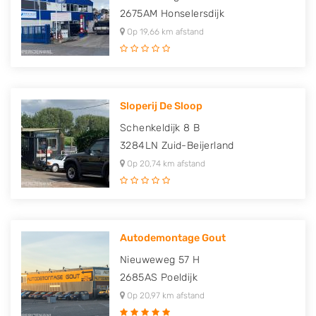
2675AM
Honselersdijk
Op 19,66 km afstand
Sloperij De Sloop
Schenkeldijk 8 B
3284LN
Zuid-Beijerland
Op 20,74 km afstand
Autodemontage Gout
Nieuweweg 57 H
2685AS
Poeldijk
Op 20,97 km afstand