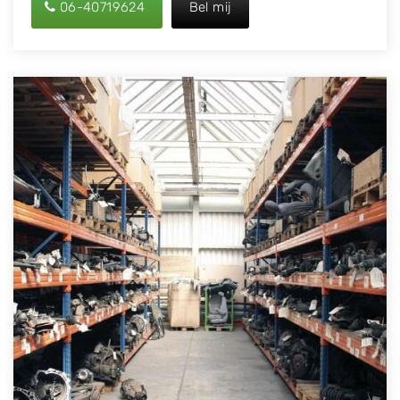
06-40719624
Bel mij