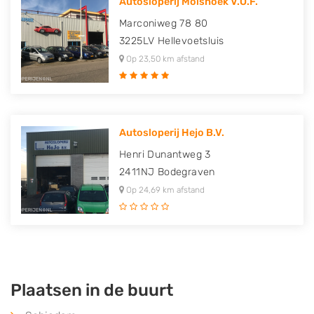
Autosloperij Molshoek V.O.F.
Marconiweg 78 80
3225LV
Hellevoetsluis
Op 23,50 km afstand
Autosloperij Hejo B.V.
Henri Dunantweg 3
2411NJ
Bodegraven
Op 24,69 km afstand
Plaatsen in de buurt