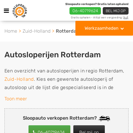
Sloopauto verkopen? Gratis laten ophalen!
06-40719624
BEL MIJ OP
Gratis ophalen - Altijd een vergoeding
[Ad]
Werkzaamheden
Home
Zuid-Holland
Rotterdam
Autosloperijen Rotterdam
Een overzicht van autosloperijen in regio Rotterdam,
Zuid-Holland
. Kies een gewenste autosloperij of
autosloop uit de lijst die gespecialiseerd is in de
verkoop van gebruikte, tweedehands en sloopauto
Toon meer
onderdelen of in de inkoop van sloopauto's,
schadeauto's en tweedehands auto's (ook zonder apk
Sloopauto verkopen Rotterdam?
keuring). Wilt u uw auto, camper, vrachtwagen of
brommobiel snel en eenvoudig verkopen aan een
06-40719624
Bel mij op