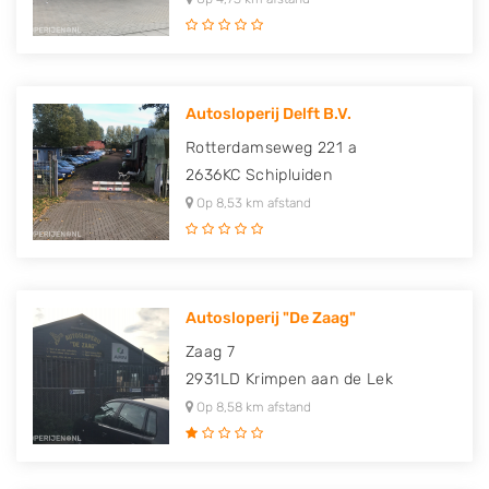
Autosloperij Delft B.V.
Rotterdamseweg 221 a
2636KC
Schipluiden
Op 8,53 km afstand
Autosloperij "De Zaag"
Zaag 7
2931LD
Krimpen aan de Lek
Op 8,58 km afstand