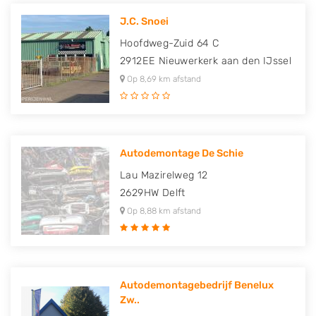
J.C. Snoei
Hoofdweg-Zuid 64 C
2912EE
Nieuwerkerk aan den IJssel
Op 8,69 km afstand
Autodemontage De Schie
Lau Mazirelweg 12
2629HW
Delft
Op 8,88 km afstand
Autodemontagebedrijf Benelux
Zw..