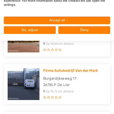
experience. For more information about the cookies we use open the
settings.
Accept all
VanGilsAutomotive
No, adjust
Deny
Spiegelstraat 6
2631RS
Nootdorp
Op 14,64 km afstand
Firma Autobedrijf Van der Mark
Burgerdijkseweg 17
2678LP
De Lier
Op 15,72 km afstand