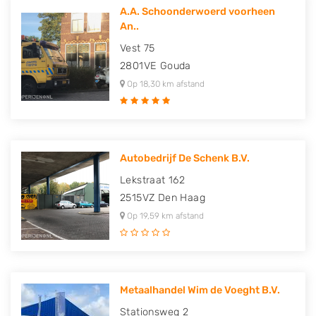
A.A. Schoonderwoerd voorheen
An..
Vest 75
2801VE
Gouda
Op 18,30 km afstand
Autobedrijf De Schenk B.V.
Lekstraat 162
2515VZ
Den Haag
Op 19,59 km afstand
Metaalhandel Wim de Voeght B.V.
Stationsweg 2