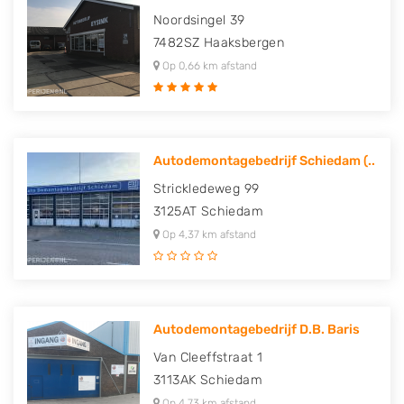
Noordsingel 39
7482SZ
Haaksbergen
Op 0,66 km afstand
Autodemontagebedrijf Schiedam (..
Strickledeweg 99
3125AT
Schiedam
Op 4,37 km afstand
Autodemontagebedrijf D.B. Baris
Van Cleeffstraat 1
3113AK
Schiedam
Op 4,73 km afstand