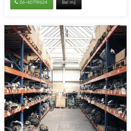
06-40719624
Bel mij