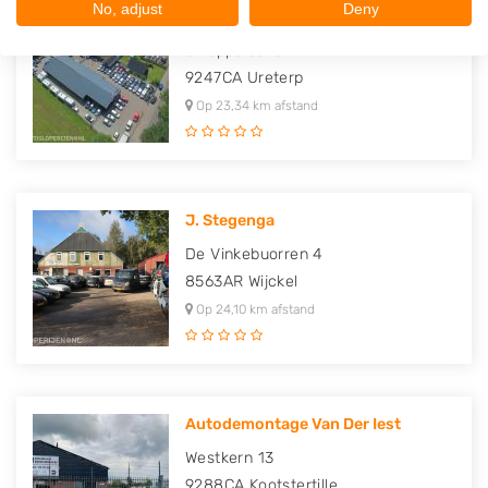
No, adjust
Deny
Boonstra Autoparts
Skieppeleane 4
9247CA
Ureterp
Op 23,34 km afstand
J. Stegenga
De Vinkebuorren 4
8563AR
Wijckel
Op 24,10 km afstand
Autodemontage Van Der Iest
Westkern 13
9288CA
Kootstertille