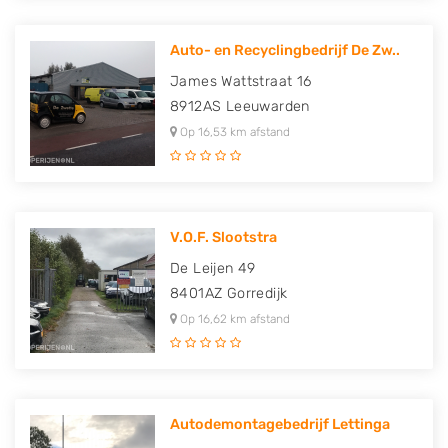
Auto- en Recyclingbedrijf De Zw..
James Wattstraat 16
8912AS
Leeuwarden
Op 16,53 km afstand
V.O.F. Slootstra
De Leijen 49
8401AZ
Gorredijk
Op 16,62 km afstand
Autodemontagebedrijf Lettinga