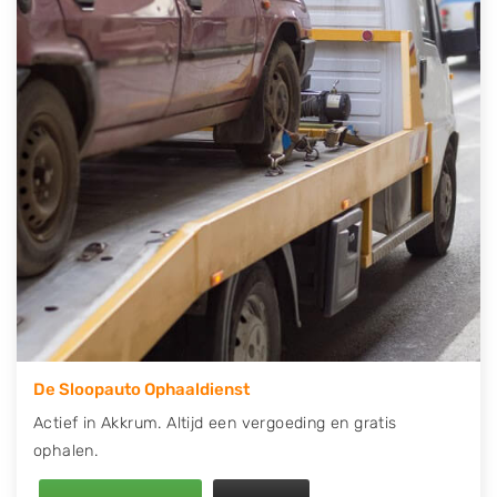
contact op of maak een terugbelafspraak. Wilt u
direct een tweedehands auto onderdelen offerte
aanvragen? Dat kan via de Onderdelenlijn! Vul uw
kenteken in en druk op verzenden.
Wij kunnen u helpen met de inkoop van auto's van
eigenlijk alle merken, zoals Alfa Romeo, Audi, BMW,
Chevrolet, Citroën, Dacia, Fiat, Ford, Honda, Hyundai,
Kia, Mazda, Mercedes Benz, Mitsubishi, Nissan, Opel,
Peugeot, Porsche, Renault, Seat, Skoda, Suzuki, Tesla,
Toyota, Volkswagen en Volvo.
De Sloopauto Ophaaldienst
Actief in Akkrum. Altijd een vergoeding en gratis
ophalen.