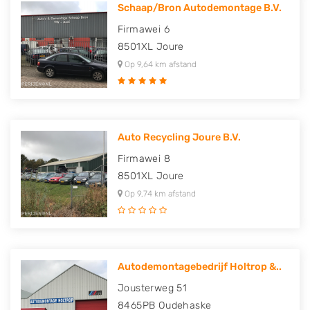
Schaap/Bron Autodemontage B.V.
Firmawei 6
8501XL
Joure
Op 9,64 km afstand
Auto Recycling Joure B.V.
Firmawei 8
8501XL
Joure
Op 9,74 km afstand
Autodemontagebedrijf Holtrop &..
Jousterweg 51
8465PB
Oudehaske