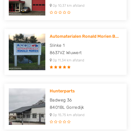
Op 10,37 km afstand
Automaterialen Ronald Morien B...
Slinke 1
8637VZ
Wiuwert
Op 11,34 km afstand
Hunterparts
Badweg 36
8401BL
Gorredijk
Op 15,75 km afstand