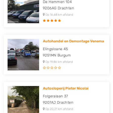
De Hemmen 104
9206AG
Drachten
Op 16,68 km afstand
Autohandel en Demontage Venema
Elingsloane 45
9251MN
Burgum
Op 19,86 km afstand
Autosloperij Pieter Nicolai
Folgeralaan 37
9207AJ
Drachten
Op 20,21 km afstand