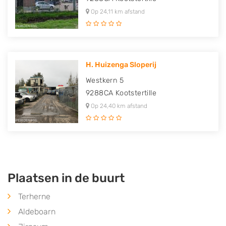
Op 24,11 km afstand
H. Huizenga Sloperij
Westkern 5
9288CA
Kootstertille
Op 24,40 km afstand
Plaatsen in de buurt
Terherne
Aldeboarn