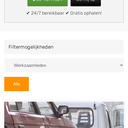
snel en eenvoudig verkopen aan een
demontagebedrijf in de buurt, deze zelf wegbrengen
✔ 24/7 bereikbaar ✔ Gratis ophalen!
naar de sloop of deze liever laten ophalen op een
locatie naar keuze? Kies dan voor een
autodemontagebedrijf of autosloperij in de omgeving
van Akkrum en ontvang een vergoeding voor uw oude
Filtermogelijkheden
of kapotte auto.
Zoekt u liever naar een sloperij in een andere plaats of
regio? U vindt hier alle bedrijven in
Friesland
. U kunt
ook
zoeken
naar een sloop met behulp van uw
Alle
postcode.
U kunt er ook voor kiezen om direct uw sloopauto te
verkopen en op te laten halen door de Sloopauto
Ophaaldienst van Autosloperijen.nl. Wij kunnen uw
auto gratis ophalen in Akkrum
. Neem telefonisch