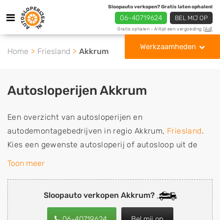
Sloopauto verkopen? Gratis laten ophalen!
06-40719624
BEL MIJ OP
Gratis ophalen - Altijd een vergoeding
[Ad]
Werkzaamheden
Home
Friesland
Akkrum
Autosloperijen Akkrum
Een overzicht van autosloperijen en
autodemontagebedrijven in regio Akkrum,
Friesland
.
Kies een gewenste autosloperij of autosloop uit de
lijst die gespecialiseerd is in de verkoop van
Toon meer
gebruikte, tweedehands en sloopauto onderdelen of in
de inkoop van sloopauto's, schadeauto's en
Sloopauto verkopen Akkrum?
tweedehands auto's (ook zonder apk keuring). Wilt u
uw auto, camper, vrachtwagen, motor of brommobiel
06-40719624
Bel mij op