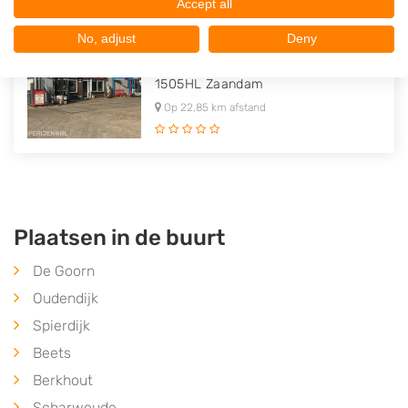
Accept all
Onne van de Stadt Recycling B.V..
No, adjust
Deny
Rijshoutweg 4
1505HL
Zaandam
Op 22,85 km afstand
Plaatsen in de buurt
De Goorn
Oudendijk
Spierdijk
Beets
Berkhout
Scharwoude