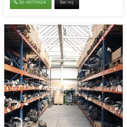
06-40719624
Bel mij