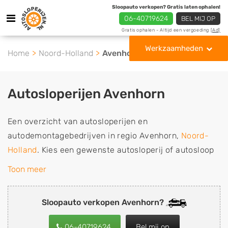
Sloopauto verkopen? Gratis laten ophalen!
06-40719624
BEL MIJ OP
Gratis ophalen - Altijd een vergoeding
[Ad]
Werkzaamheden
Home
Noord-Holland
Avenhorn
Autosloperijen Avenhorn
Een overzicht van autosloperijen en
autodemontagebedrijven in regio Avenhorn,
Noord-
Holland
. Kies een gewenste autosloperij of autosloop
uit de lijst die gespecialiseerd is in de verkoop van
Toon meer
gebruikte, tweedehands en sloopauto onderdelen of in
de inkoop van sloopauto's, schadeauto's en
Sloopauto verkopen Avenhorn?
tweedehands auto's (ook zonder apk keuring). Wilt u
uw auto, camper, vrachtwagen, motor of brommobiel
06-40719624
Bel mij op