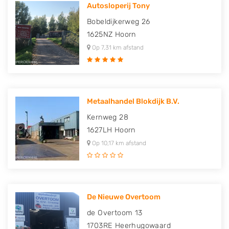
Autosloperij Tony
Bobeldijkerweg 26
1625NZ
Hoorn
Op 7,31 km afstand
Metaalhandel Blokdijk B.V.
Kernweg 28
1627LH
Hoorn
Op 10,17 km afstand
De Nieuwe Overtoom
de Overtoom 13
1703RE
Heerhugowaard