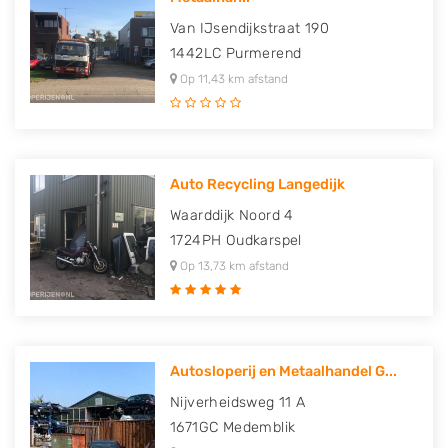
Van IJsendijkstraat 190
1442LC
Purmerend
Op 11,43 km afstand
Auto Recycling Langedijk
Waarddijk Noord 4
1724PH
Oudkarspel
Op 13,73 km afstand
Autosloperij en Metaalhandel G...
Nijverheidsweg 11 A
1671GC
Medemblik