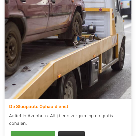
contact op of maak een terugbelafspraak. Wilt u
direct een tweedehands auto onderdelen offerte
aanvragen? Dat kan via de Onderdelenlijn! Vul uw
kenteken in en druk op verzenden.
Wij kunnen u helpen met de inkoop van auto's van
eigenlijk alle merken, zoals Alfa Romeo, Audi, BMW,
Chevrolet, Citroën, Dacia, Fiat, Ford, Honda, Hyundai,
Kia, Mazda, Mercedes Benz, Mitsubishi, Nissan, Opel,
Peugeot, Porsche, Renault, Seat, Skoda, Suzuki, Tesla,
Toyota, Volkswagen en Volvo.
De Sloopauto Ophaaldienst
Actief in Avenhorn. Altijd een vergoeding en gratis
ophalen.