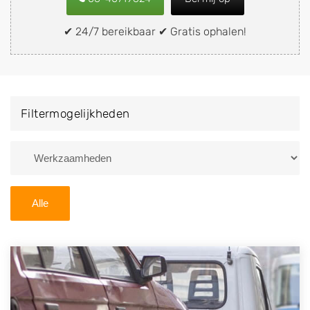
snel en eenvoudig verkopen aan een
demontagebedrijf in de buurt, deze zelf wegbrengen
✔ 24/7 bereikbaar ✔ Gratis ophalen!
naar de sloop of deze liever laten ophalen op een
locatie naar keuze? Kies dan voor een
autodemontagebedrijf of autosloperij in de omgeving
van Avenhorn en ontvang een vergoeding voor uw
Filtermogelijkheden
oude of kapotte auto.
Zoekt u liever naar een sloperij in een andere plaats of
regio? U vindt hier alle bedrijven in
Noord-Holland
. U
kunt ook
zoeken
naar een sloop met behulp van uw
Alle
postcode.
U kunt er ook voor kiezen om direct uw sloopauto te
verkopen en op te laten halen door de Sloopauto
Ophaaldienst van Autosloperijen.nl. Wij kunnen uw
auto gratis ophalen in Avenhorn
. Neem telefonisch