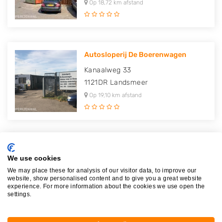
Op 18,72 km afstand
Autosloperij De Boerenwagen
Kanaalweg 33
1121DR
Landsmeer
Op 19,10 km afstand
Autosloopbedrijf Jan Pronk B.V.
We use cookies
Rijperweg 21
We may place these for analysis of our visitor data, to improve our
1744HL
Sint Maarten
website, show personalised content and to give you a great website
experience. For more information about the cookies we use open the
Op 20,17 km afstand
settings.