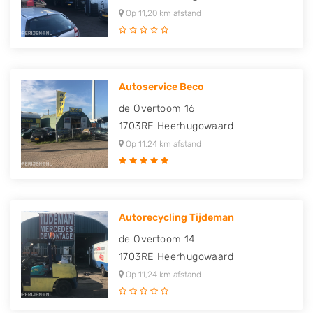
Op 11,20 km afstand
Autoservice Beco
de Overtoom 16
1703RE
Heerhugowaard
Op 11,24 km afstand
Autorecycling Tijdeman
de Overtoom 14
1703RE
Heerhugowaard
Op 11,24 km afstand