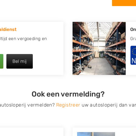
in de omgeving van Bolsward
 kapotte auto.
ldienst
On
re plaats of regio? U vindt
zoeken
naar een sloop met
Altijd een vergoeding en
Gr
opauto te verkopen en op te
Bel mij
 van Autosloperijen.nl. Wij
rd
. Neem telefonisch contact
irect een tweedehands auto
Ook een vermelding?
de Onderdelenlijn! Vul uw
 autosloperij vermelden?
Registreer
uw autosloperij dan va
s van eigenlijk alle merken,
roën, Dacia, Fiat, Ford,
 Mitsubishi, Nissan, Opel,