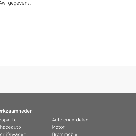
 NAW-gegevens,
erkzaamheden
oopauto
Auto onderdelen
hadeauto
Motor
drijfswagen
Brommobiel