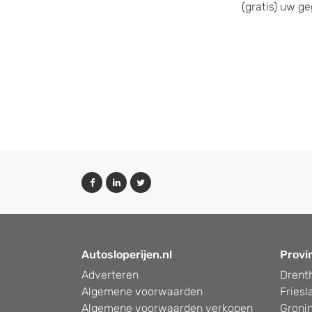
(gratis) uw g
Autosloperijen.nl
Provi
Adverteren
Drent
Algemene voorwaarden
Friesl
Algemene voorwaarden verkopen
Groni