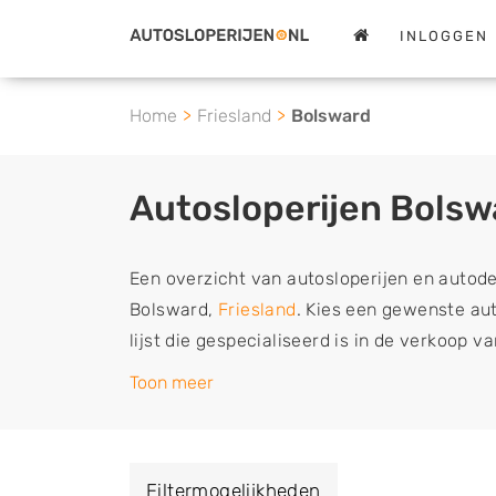
INLOGGEN
Home
Friesland
Bolsward
Autosloperijen Bolsw
Een overzicht van autosloperijen en autod
Bolsward,
Friesland
. Kies een gewenste aut
lijst die gespecialiseerd is in de verkoop 
sloopauto onderdelen of in de inkoop van s
Toon meer
tweedehands auto's (ook zonder apk keuring
vrachtwagen, motor of brommobiel snel e
een demontagebedrijf in de buurt, deze ze
Filtermogelijkheden
of deze liever laten ophalen op een locatie