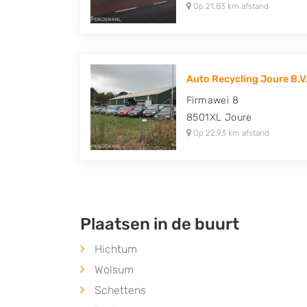
Op 21,83 km afstand
Auto Recycling Joure B.V
Firmawei 8
8501XL
Joure
Op 22,93 km afstand
Plaatsen in de buurt
Hichtum
Wolsum
Schettens