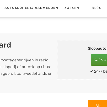
AUTOSLOPERIJ AANMELDEN
ZOEKEN
BLOG
ard
Sloopauto
emontagebedrijven in regio
06-4
osloperij of autosloop uit de
✔ 24/7 be
van gebruikte, tweedehands en
loopauto's, schadeauto's en
). Wilt u uw auto, camper,
n eenvoudig verkopen aan
lf wegbrengen naar de sloop
Alle
 naar keuze? Kies dan voor