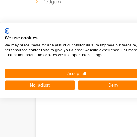
Dedgum
We use cookies
We may place these for analysis of our visitor data, to improve our website
personalised content and to give you a great website experience. For mor
information about the cookies we use open the settings.
Accept all
Nieuw in Bolsward
No, adjust
Deny
Nog geen statistieken beschikbaar.