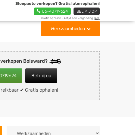
Sloopauto verkopen? Gratis laten ophalen!
06-40719624
BEL MIJ OP
Gratis ophalen - Altijd een vergoeding
[Ad]
Werkzaamheden
 verkopen Bolsward?
0719624
Bel mij op
reikbaar ✔ Gratis ophalen!