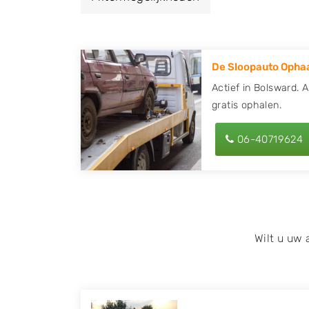
een autodemontagebedrijf of autosloperij 
en ontvang een vergoeding voor uw oude of
De Sloopauto Ophaa
Zoekt u liever naar een sloperij in een ande
hier alle bedrijven in
Friesland
. U kunt ook
Actief in Bolsward. 
gratis ophalen.
behulp van uw postcode.
U kunt er ook voor kiezen om direct uw slo
06-40719624
laten halen door de Sloopauto Ophaaldienst
kunnen uw
auto gratis ophalen in Bolswa
op of maak een terugbelafspraak. Wilt u d
onderdelen offerte aanvragen? Dat kan via 
kenteken in en druk op verzenden.
Wilt u uw
Wij kunnen u helpen met de inkoop van auto'
zoals Alfa Romeo, Audi, BMW, Chevrolet, Cit
Honda, Hyundai, Kia, Mazda, Mercedes Benz,