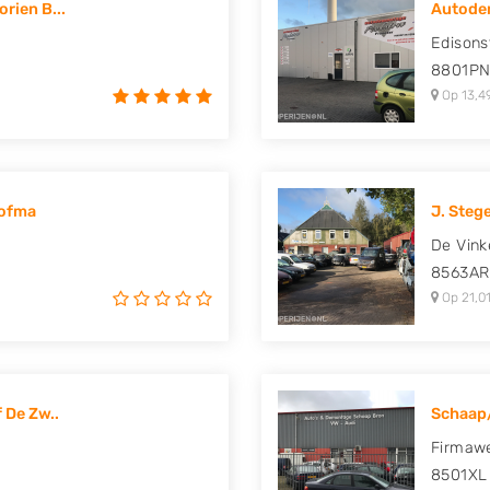
rien B...
Autodem
uki, Tesla, Toyota,
Edisons
8801P
Op 13,4
Hofma
J. Steg
De Vink
8563AR
Op 21,01
 De Zw..
Schaap
Firmawe
8501XL