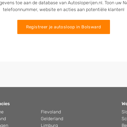
egevens toe aan de database van Autosloperijen.nl. Toon uw
telefoonnummer, website en acties aan potentiële klanten!
Registreer je autosloop in Bolsward
ncies
W
he
Flevoland
Sl
and
Gelderland
Sc
ngen
Limburg
Be