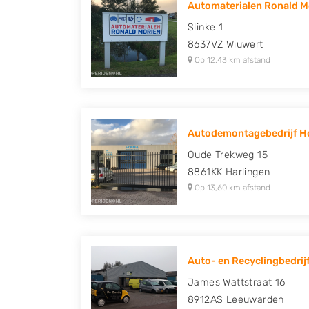
Automaterialen Ronald Mo
Peugeot, Porsche, Renault, Seat, Skoda, Suz
Slinke 1
Volkswagen en Volvo.
8637VZ
Wiuwert
Op 12,43 km afstand
Autodemontagebedrijf 
Oude Trekweg 15
8861KK
Harlingen
Op 13,60 km afstand
Auto- en Recyclingbedrijf
James Wattstraat 16
8912AS
Leeuwarden