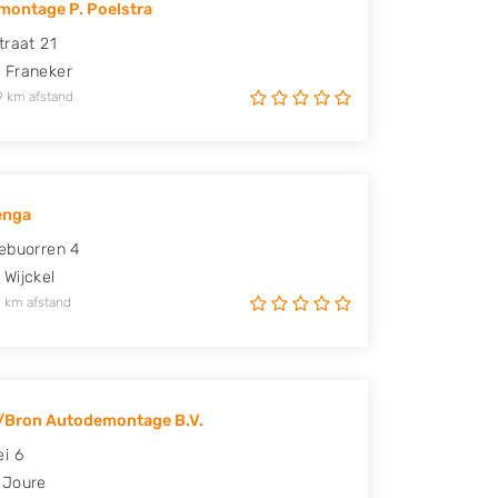
ontage P. Poelstra
traat 21
N
Franeker
9 km afstand
enga
ebuorren 4
Wijckel
 km afstand
/Bron Autodemontage B.V.
i 6
Joure