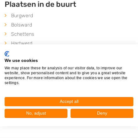
Plaatsen in de buurt
Burgwerd
Bolsward
Schettens
Hartwerd
Waaksens
We use cookies
Longerhouw
We may place these for analysis of our visitor data, to improve our
Witmarsum
website, show personalised content and to give you a great website
experience. For more information about the cookies we use open the
Tjerkwerd
settings.
Nijland
Lollum
Accept all
Exmorra
No, adjust
Deny
Schraard