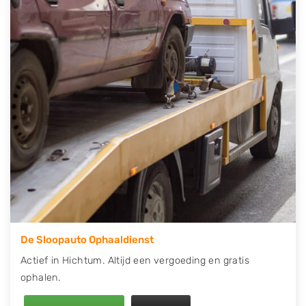
contact op of maak een terugbelafspraak. Wilt u
direct een tweedehands auto onderdelen offerte
aanvragen? Dat kan via de Onderdelenlijn! Vul uw
kenteken in en druk op verzenden.
Wij kunnen u helpen met de inkoop van auto's van
eigenlijk alle merken, zoals Alfa Romeo, Audi, BMW,
Chevrolet, Citroën, Dacia, Fiat, Ford, Honda, Hyundai,
Kia, Mazda, Mercedes Benz, Mitsubishi, Nissan, Opel,
Peugeot, Porsche, Renault, Seat, Skoda, Suzuki, Tesla,
Toyota, Volkswagen en Volvo.
De Sloopauto Ophaaldienst
Actief in Hichtum. Altijd een vergoeding en gratis
ophalen.