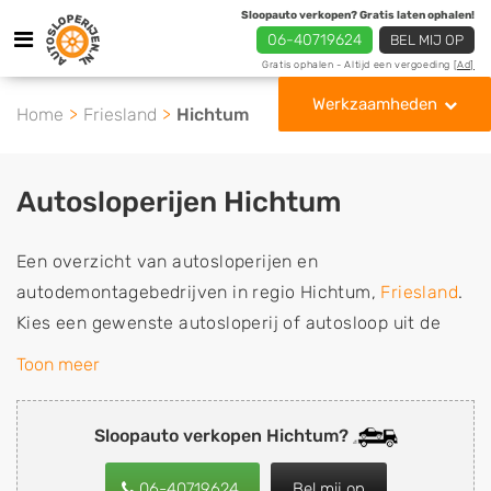
Sloopauto verkopen? Gratis laten ophalen!
06-40719624
BEL MIJ OP
Gratis ophalen - Altijd een vergoeding
[Ad]
Werkzaamheden
Home
Friesland
Hichtum
Autosloperijen Hichtum
Een overzicht van autosloperijen en
autodemontagebedrijven in regio Hichtum,
Friesland
.
Kies een gewenste autosloperij of autosloop uit de
lijst die gespecialiseerd is in de verkoop van
Toon meer
gebruikte, tweedehands en sloopauto onderdelen of in
de inkoop van sloopauto's, schadeauto's en
Sloopauto verkopen Hichtum?
tweedehands auto's (ook zonder apk keuring). Wilt u
uw auto, camper, vrachtwagen, motor of brommobiel
06-40719624
Bel mij op