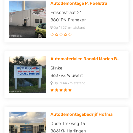
Autodemontage P. Poelstra
Edisonstraat 21
8801PN
Franeker
Op 11,27 km afstand
Automaterialen Ronald Morien B...
Slinke 1
8637VZ
Wiuwert
Op 11,44 km afstand
Autodemontagebedrijf Hofma
Oude Trekweg 15
8861KK
Harlingen