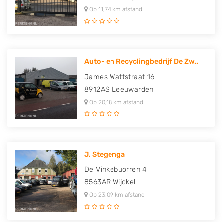
Op 11,74 km afstand
Auto- en Recyclingbedrijf De Zw..
James Wattstraat 16
8912AS
Leeuwarden
Op 20,18 km afstand
J. Stegenga
De Vinkebuorren 4
8563AR
Wijckel
Op 23,09 km afstand