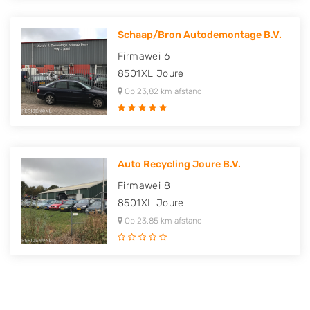
Schaap/Bron Autodemontage B.V.
Firmawei 6
8501XL
Joure
Op 23,82 km afstand
Auto Recycling Joure B.V.
Firmawei 8
8501XL
Joure
Op 23,85 km afstand