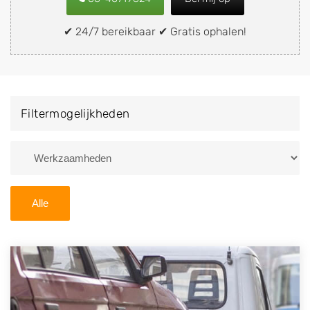
snel en eenvoudig verkopen aan een
demontagebedrijf in de buurt, deze zelf wegbrengen
✔ 24/7 bereikbaar ✔ Gratis ophalen!
naar de sloop of deze liever laten ophalen op een
locatie naar keuze? Kies dan voor een
autodemontagebedrijf of autosloperij in de omgeving
van Hichtum en ontvang een vergoeding voor uw
Filtermogelijkheden
oude of kapotte auto.
Zoekt u liever naar een sloperij in een andere plaats of
regio? U vindt hier alle bedrijven in
Friesland
. U kunt
ook
zoeken
naar een sloop met behulp van uw
Alle
postcode.
U kunt er ook voor kiezen om direct uw sloopauto te
verkopen en op te laten halen door de Sloopauto
Ophaaldienst van Autosloperijen.nl. Wij kunnen uw
auto gratis ophalen in Hichtum
. Neem telefonisch