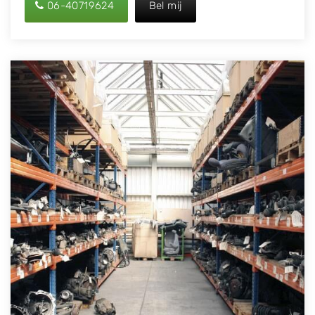
06-40719624
Bel mij