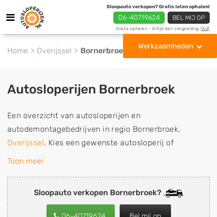
Sloopauto verkopen? Gratis laten ophalen!
06-40719624
BEL MIJ OP
Gratis ophalen - Altijd een vergoeding
[Ad]
Werkzaamheden
Home
Overijssel
Bornerbroek
Autosloperijen Bornerbroek
Een overzicht van autosloperijen en
autodemontagebedrijven in regio Bornerbroek,
Overijssel
. Kies een gewenste autosloperij of
autosloop uit de lijst die gespecialiseerd is in de
Toon meer
verkoop van gebruikte, tweedehands en sloopauto
onderdelen of in de inkoop van sloopauto's,
Sloopauto verkopen Bornerbroek?
schadeauto's en tweedehands auto's (ook zonder apk
keuring). Wilt u uw auto, camper, vrachtwagen, motor
06-40719624
Bel mij op