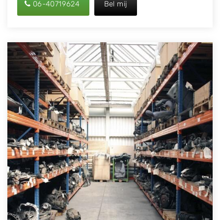
06-40719624
Bel mij