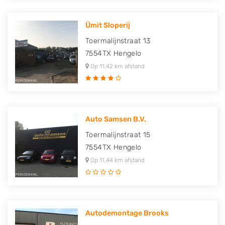
Ümit Sloperij
Toermalijnstraat 13
7554TX
Hengelo
Op 11,42 km afstand
Auto Samsen B.V.
Toermalijnstraat 15
7554TX
Hengelo
Op 11,44 km afstand
Autodemontage Brooks