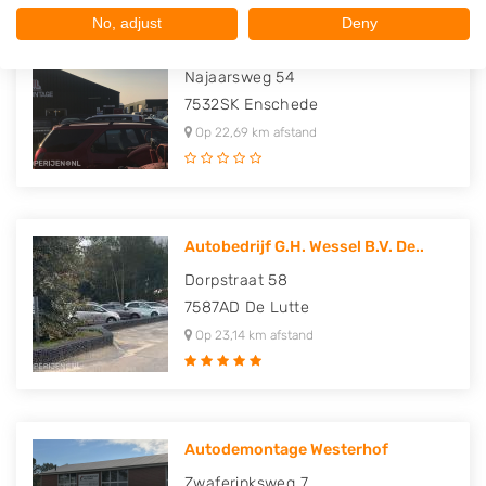
No, adjust
Deny
Autodemontagebedrijf Pril
Najaarsweg 54
7532SK
Enschede
Op 22,69 km afstand
Autobedrijf G.H. Wessel B.V. De..
Dorpstraat 58
7587AD
De Lutte
Op 23,14 km afstand
Autodemontage Westerhof
Zwaferinksweg 7