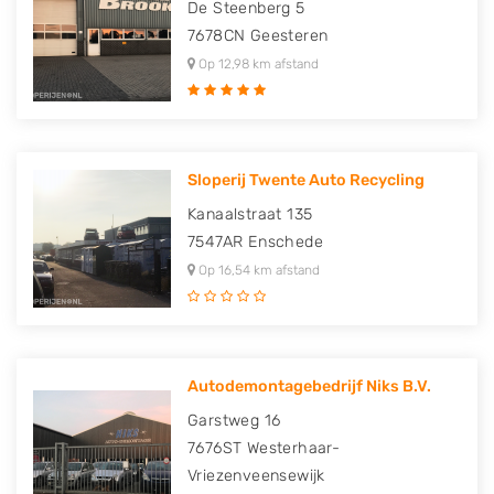
De Steenberg 5
7678CN
Geesteren
Op 12,98 km afstand
Sloperij Twente Auto Recycling
Kanaalstraat 135
7547AR
Enschede
Op 16,54 km afstand
Autodemontagebedrijf Niks B.V.
Garstweg 16
7676ST
Westerhaar-
Vriezenveensewijk