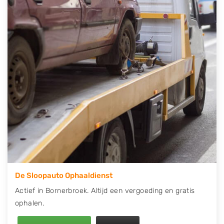
telefonisch contact op of maak een terugbelafspraak.
Wilt u direct een tweedehands auto onderdelen
offerte aanvragen? Dat kan via de Onderdelenlijn! Vul
uw kenteken in en druk op verzenden.
Wij kunnen u helpen met de inkoop van auto's van
eigenlijk alle merken, zoals Alfa Romeo, Audi, BMW,
Chevrolet, Citroën, Dacia, Fiat, Ford, Honda, Hyundai,
Kia, Mazda, Mercedes Benz, Mitsubishi, Nissan, Opel,
Peugeot, Porsche, Renault, Seat, Skoda, Suzuki, Tesla,
Toyota, Volkswagen en Volvo.
De Sloopauto Ophaaldienst
Actief in Bornerbroek. Altijd een vergoeding en gratis
ophalen.