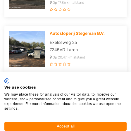
Op 17,36 km afstand
Autosloperij Stegeman B.V.
Exelseweg 25
7245VD
Laren
Op 20,47 km afstand
We use cookies
Autodemontagebedrijf Snuverink..
We may place these for analysis of our visitor data, to improve our
Kamerlingh Onnesstraat 15
website, show personalised content and to give you a great website
experience. For more information about the cookies we use open the
7271AZ
Borculo
settings.
Op 22,45 km afstand
Accept all