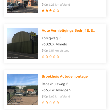
Op 6,25 km afstand
Auto Vernietigings Bedrijf E. E..
Königweg 7
7602CX
Almelo
Op 6,81 km afstand
Broekhuis Autodemontage
Broekhuisweg 5
7665TW
Albergen
Op 8,62 km afstand