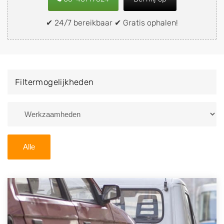
of brommobiel snel en eenvoudig verkopen aan een
demontagebedrijf in de buurt, deze zelf wegbrengen
✔ 24/7 bereikbaar ✔ Gratis ophalen!
naar de sloop of deze liever laten ophalen op een
locatie naar keuze? Kies dan voor een
autodemontagebedrijf of autosloperij in de omgeving
van Bornerbroek en ontvang een vergoeding voor uw
Filtermogelijkheden
oude of kapotte auto.
Zoekt u liever naar een sloperij in een andere plaats of
regio? U vindt hier alle bedrijven in
Overijssel
. U kunt
ook
zoeken
naar een sloop met behulp van uw
Alle
postcode.
U kunt er ook voor kiezen om direct uw sloopauto te
verkopen en op te laten halen door de Sloopauto
Ophaaldienst van Autosloperijen.nl. Wij kunnen uw
auto gratis ophalen in Bornerbroek
. Neem