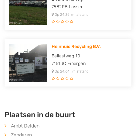
7582RB
Losser
Op 24,39 km afstand
Heinhuis Recycling B.V.
Ballastweg 10
7151JC
Eibergen
Op 24,64 km afstand
Plaatsen in de buurt
Ambt Delden
Zenderen