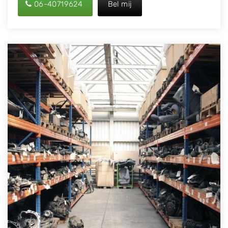
06-40719624
Bel mij