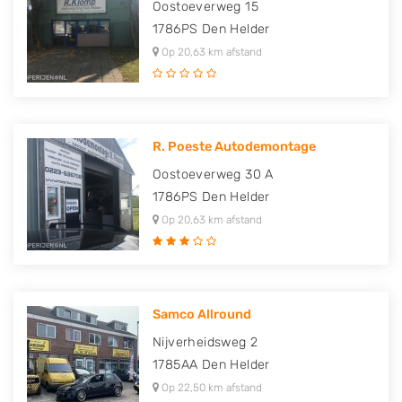
Oostoeverweg 15
1786PS
Den Helder
Op 20,63 km afstand
R. Poeste Autodemontage
Oostoeverweg 30 A
1786PS
Den Helder
Op 20,63 km afstand
Samco Allround
Nijverheidsweg 2
1785AA
Den Helder
Op 22,50 km afstand