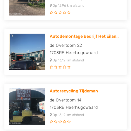
Op 12,96 km afstand
Autodemontage Bedrijf Het Eilan..
de Overtoom 22
1703RE
Heerhugowaard
Op 13,12 km afstand
Autorecycling Tijdeman
de Overtoom 14
1703RE
Heerhugowaard
Op 13,12 km afstand