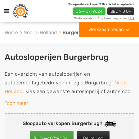
Sloopauto verkopen? Gratis laten ophalen!
06-40719624
BEL MIJ OP
Gratis ophalen - Altijd een vergoeding
[Ad]
Werkzaamheden
Home
Noord-Holland
Burgerbrug
Autosloperijen Burgerbrug
Een overzicht van autosloperijen en
autodemontagebedrijven in regio Burgerbrug,
Noord-
Holland
. Kies een gewenste autosloperij of autosloop
uit de lijst die gespecialiseerd is in de verkoop van
Toon meer
gebruikte, tweedehands en sloopauto onderdelen of in
de inkoop van sloopauto's, schadeauto's en
Sloopauto verkopen Burgerbrug?
tweedehands auto's (ook zonder apk keuring). Wilt u
uw auto, camper, vrachtwagen, motor of brommobiel
06-40719624
Bel mij op