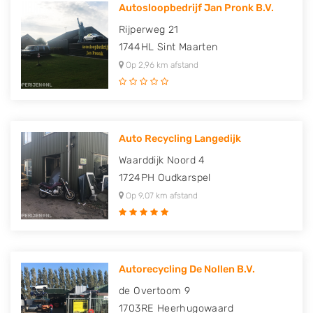
Autosloopbedrijf Jan Pronk B.V.
Rijperweg 21
1744HL
Sint Maarten
Op 2,96 km afstand
Auto Recycling Langedijk
Waarddijk Noord 4
1724PH
Oudkarspel
Op 9,07 km afstand
Autorecycling De Nollen B.V.
de Overtoom 9
1703RE
Heerhugowaard