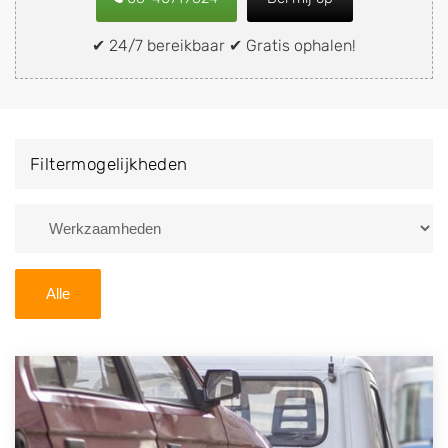
snel en eenvoudig verkopen aan een
demontagebedrijf in de buurt, deze zelf wegbrengen
✔ 24/7 bereikbaar ✔ Gratis ophalen!
naar de sloop of deze liever laten ophalen op een
locatie naar keuze? Kies dan voor een
autodemontagebedrijf of autosloperij in de omgeving
van Burgerbrug en ontvang een vergoeding voor uw
Filtermogelijkheden
oude of kapotte auto.
Zoekt u liever naar een sloperij in een andere plaats of
regio? U vindt hier alle bedrijven in
Noord-Holland
. U
kunt ook
zoeken
naar een sloop met behulp van uw
Alle
postcode.
U kunt er ook voor kiezen om direct uw sloopauto te
verkopen en op te laten halen door de Sloopauto
Ophaaldienst van Autosloperijen.nl. Wij kunnen uw
auto gratis ophalen in Burgerbrug
. Neem