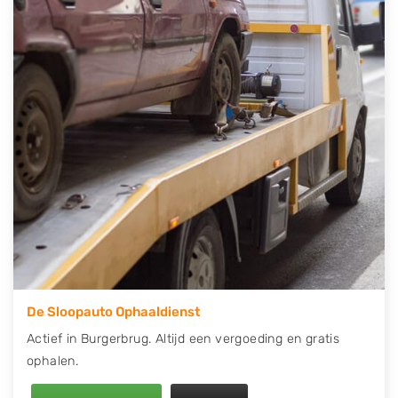
telefonisch contact op of maak een terugbelafspraak.
Wilt u direct een tweedehands auto onderdelen
offerte aanvragen? Dat kan via de Onderdelenlijn! Vul
uw kenteken in en druk op verzenden.
Wij kunnen u helpen met de inkoop van auto's van
eigenlijk alle merken, zoals Alfa Romeo, Audi, BMW,
Chevrolet, Citroën, Dacia, Fiat, Ford, Honda, Hyundai,
Kia, Mazda, Mercedes Benz, Mitsubishi, Nissan, Opel,
Peugeot, Porsche, Renault, Seat, Skoda, Suzuki, Tesla,
Toyota, Volkswagen en Volvo.
De Sloopauto Ophaaldienst
Actief in Burgerbrug. Altijd een vergoeding en gratis
ophalen.