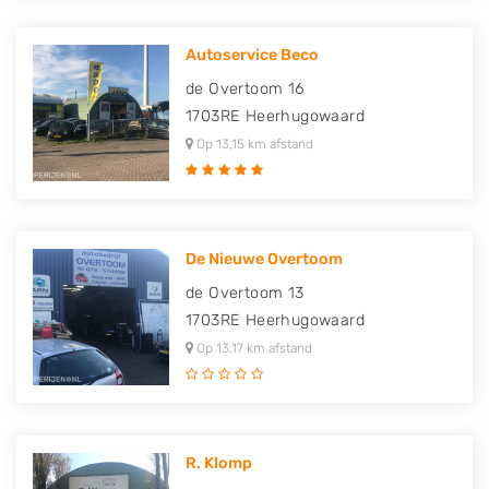
Autoservice Beco
de Overtoom 16
1703RE
Heerhugowaard
Op 13,15 km afstand
De Nieuwe Overtoom
de Overtoom 13
1703RE
Heerhugowaard
Op 13,17 km afstand
R. Klomp