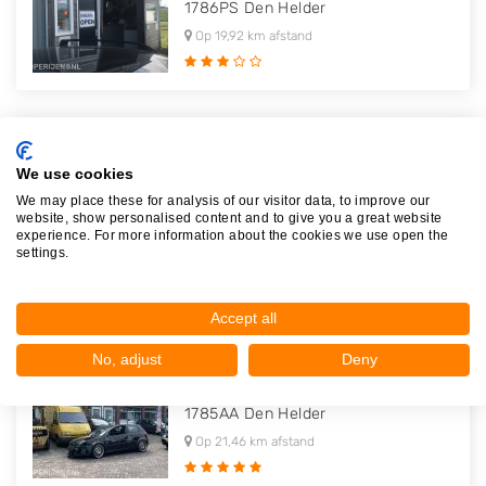
1786PS
Den Helder
Op 19,92 km afstand
R. Klomp
We use cookies
Oostoeverweg 15
We may place these for analysis of our visitor data, to improve our
1786PS
Den Helder
website, show personalised content and to give you a great website
experience. For more information about the cookies we use open the
Op 19,92 km afstand
settings.
Accept all
Samco Allround
No, adjust
Deny
Nijverheidsweg 2
1785AA
Den Helder
Op 21,46 km afstand