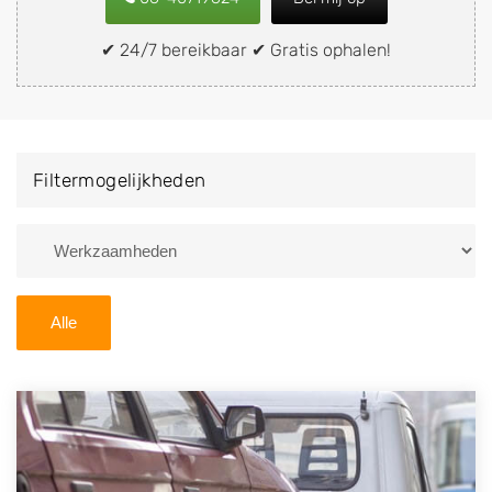
snel en eenvoudig verkopen aan een
demontagebedrijf in de buurt, deze zelf wegbrengen
✔ 24/7 bereikbaar ✔ Gratis ophalen!
naar de sloop of deze liever laten ophalen op een
locatie naar keuze? Kies dan voor een
autodemontagebedrijf of autosloperij in de omgeving
van Petten en ontvang een vergoeding voor uw oude
Filtermogelijkheden
of kapotte auto.
Zoekt u liever naar een sloperij in een andere plaats of
regio? U vindt hier alle bedrijven in
Noord-Holland
. U
kunt ook
zoeken
naar een sloop met behulp van uw
Alle
postcode.
U kunt er ook voor kiezen om direct uw sloopauto te
verkopen en op te laten halen door de Sloopauto
Ophaaldienst van Autosloperijen.nl. Wij kunnen uw
auto gratis ophalen in Petten
. Neem telefonisch