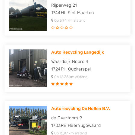
Rijperweg 21
1744HL
Sint Maarten
Op 5,94 km afstand
Auto Recycling Langedijk
Waarddijk Noord 4
1724PH
Oudkarspel
Op 12,38 km afstand
Autorecycling De Nollen B.V.
de Overtoom 9
1703RE
Heerhugowaard
Op 15,97 km afstand