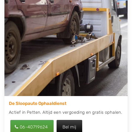
contact op of maak een terugbelafspraak. Wilt u
direct een tweedehands auto onderdelen offerte
aanvragen? Dat kan via de Onderdelenlijn! Vul uw
kenteken in en druk op verzenden.
Wij kunnen u helpen met de inkoop van auto's van
eigenlijk alle merken, zoals Alfa Romeo, Audi, BMW,
Chevrolet, Citroën, Dacia, Fiat, Ford, Honda, Hyundai,
Kia, Mazda, Mercedes Benz, Mitsubishi, Nissan, Opel,
Peugeot, Porsche, Renault, Seat, Skoda, Suzuki, Tesla,
Toyota, Volkswagen en Volvo.
De Sloopauto Ophaaldienst
Actief in Petten. Altijd een vergoeding en gratis ophalen.
06-40719624
Bel mij