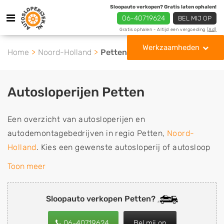
Sloopauto verkopen? Gratis laten ophalen!
06-40719624
BEL MIJ OP
Gratis ophalen - Altijd een vergoeding
[Ad]
Werkzaamheden
Home
Noord-Holland
Petten
Autosloperijen Petten
Een overzicht van autosloperijen en
autodemontagebedrijven in regio Petten,
Noord-
Holland
. Kies een gewenste autosloperij of autosloop
uit de lijst die gespecialiseerd is in de verkoop van
Toon meer
gebruikte, tweedehands en sloopauto onderdelen of in
de inkoop van sloopauto's, schadeauto's en
Sloopauto verkopen Petten?
tweedehands auto's (ook zonder apk keuring). Wilt u
uw auto, camper, vrachtwagen, motor of brommobiel
06-40719624
Bel mij op