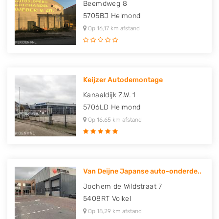
Beemdweg 8
5705BJ
Helmond
Op 16,17 km afstand
Keijzer Autodemontage
Kanaaldijk Z.W. 1
5706LD
Helmond
Op 16,65 km afstand
Van Deijne Japanse auto-onderde..
Jochem de Wildstraat 7
5408RT
Volkel
Op 18,29 km afstand