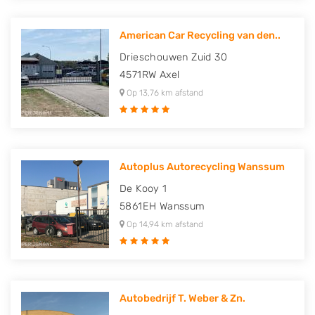
American Car Recycling van den..
Drieschouwen Zuid 30
4571RW
Axel
Op 13,76 km afstand
Autoplus Autorecycling Wanssum
De Kooy 1
5861EH
Wanssum
Op 14,94 km afstand
Autobedrijf T. Weber & Zn.