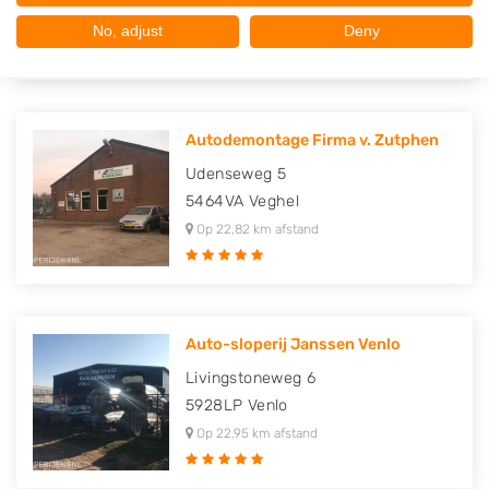
Op 22,10 km afstand
No, adjust
Deny
Autodemontage Firma v. Zutphen
Udenseweg 5
5464VA
Veghel
Op 22,82 km afstand
Auto-sloperij Janssen Venlo
Livingstoneweg 6
5928LP
Venlo
Op 22,95 km afstand