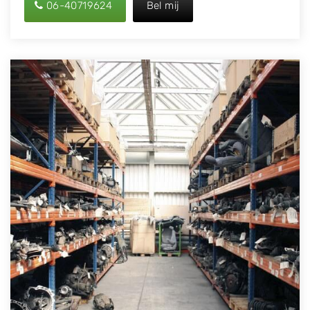
06-40719624
Bel mij