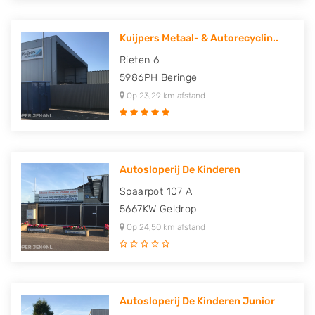
Kuijpers Metaal- & Autorecyclin..
Rieten 6
5986PH
Beringe
Op 23,29 km afstand
Autosloperij De Kinderen
Spaarpot 107 A
5667KW
Geldrop
Op 24,50 km afstand
Autosloperij De Kinderen Junior