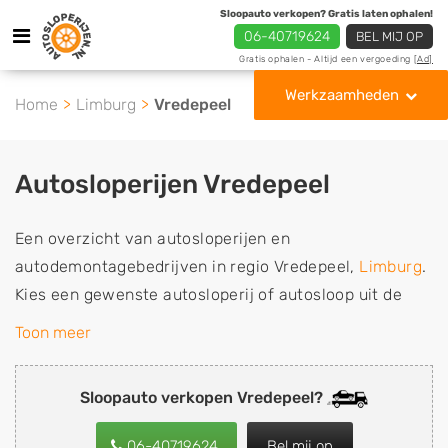
Sloopauto verkopen? Gratis laten ophalen!
06-40719624
BEL MIJ OP
Gratis ophalen - Altijd een vergoeding
[Ad]
Werkzaamheden
Home
Limburg
Vredepeel
Autosloperijen Vredepeel
Een overzicht van autosloperijen en
autodemontagebedrijven in regio Vredepeel,
Limburg
.
Kies een gewenste autosloperij of autosloop uit de
lijst die gespecialiseerd is in de verkoop van
Toon meer
gebruikte, tweedehands en sloopauto onderdelen of in
de inkoop van sloopauto's, schadeauto's en
Sloopauto verkopen Vredepeel?
tweedehands auto's (ook zonder apk keuring). Wilt u
uw auto, camper, vrachtwagen, motor of brommobiel
06-40719624
Bel mij op