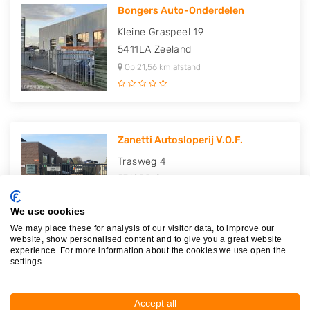
Bongers Auto-Onderdelen
Kleine Graspeel 19
5411LA
Zeeland
Op 21,56 km afstand
Zanetti Autosloperij V.O.F.
Trasweg 4
5712BB
Someren
Op 21,82 km afstand
We use cookies
We may place these for analysis of our visitor data, to improve our
website, show personalised content and to give you a great website
experience. For more information about the cookies we use open the
settings.
Van Deijne Volvo onderdelen
Kruisweg 1
Accept all
5406PB
Uden