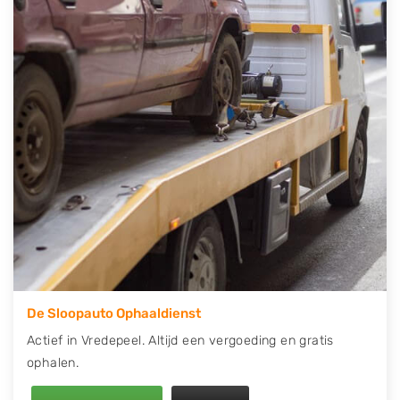
contact op of maak een terugbelafspraak. Wilt u
direct een tweedehands auto onderdelen offerte
aanvragen? Dat kan via de Onderdelenlijn! Vul uw
kenteken in en druk op verzenden.
Wij kunnen u helpen met de inkoop van auto's van
eigenlijk alle merken, zoals Alfa Romeo, Audi, BMW,
Chevrolet, Citroën, Dacia, Fiat, Ford, Honda, Hyundai,
Kia, Mazda, Mercedes Benz, Mitsubishi, Nissan, Opel,
Peugeot, Porsche, Renault, Seat, Skoda, Suzuki, Tesla,
Toyota, Volkswagen en Volvo.
De Sloopauto Ophaaldienst
Actief in Vredepeel. Altijd een vergoeding en gratis
ophalen.