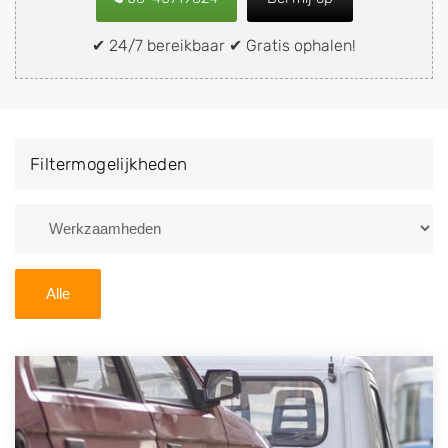
snel en eenvoudig verkopen aan een
demontagebedrijf in de buurt, deze zelf wegbrengen
✔ 24/7 bereikbaar ✔ Gratis ophalen!
naar de sloop of deze liever laten ophalen op een
locatie naar keuze? Kies dan voor een
autodemontagebedrijf of autosloperij in de omgeving
van Vredepeel en ontvang een vergoeding voor uw
Filtermogelijkheden
oude of kapotte auto.
Zoekt u liever naar een sloperij in een andere plaats of
regio? U vindt hier alle bedrijven in
Limburg
. U kunt
ook
zoeken
naar een sloop met behulp van uw
Alle
postcode.
U kunt er ook voor kiezen om direct uw sloopauto te
verkopen en op te laten halen door de Sloopauto
Ophaaldienst van Autosloperijen.nl. Wij kunnen uw
auto gratis ophalen in Vredepeel
. Neem telefonisch