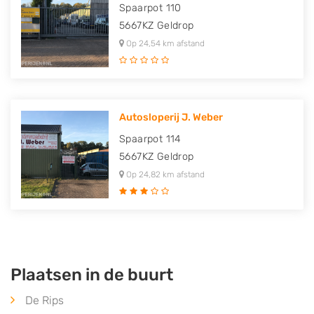
Spaarpot 110
5667KZ
Geldrop
Op 24,54 km afstand
Autosloperij J. Weber
Spaarpot 114
5667KZ
Geldrop
Op 24,82 km afstand
Plaatsen in de buurt
De Rips