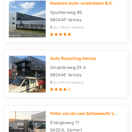
Renkens Auto-onderdelen B.V.
Spurkterweg 85
5804AP
Venray
Op 7,48 km afstand
Auto Recycling Venray
Smakterweg 25 A
5804AE
Venray
Op 7,99 km afstand
Peter van de Laar Schadeauto’s..
Energieweg 17
5422VL
Gemert