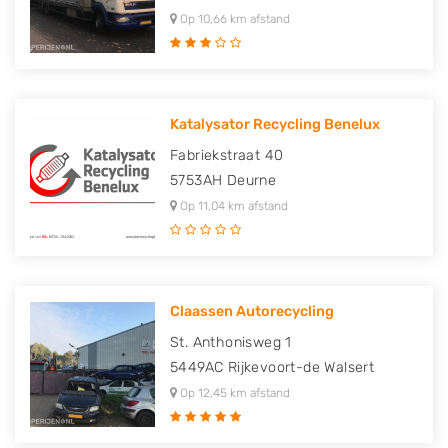
Op 10,66 km afstand
Katalysator Recycling Benelux
Fabriekstraat 40
5753AH
Deurne
Op 11,04 km afstand
Claassen Autorecycling
St. Anthonisweg 1
5449AC
Rijkevoort-de Walsert
Op 12,45 km afstand