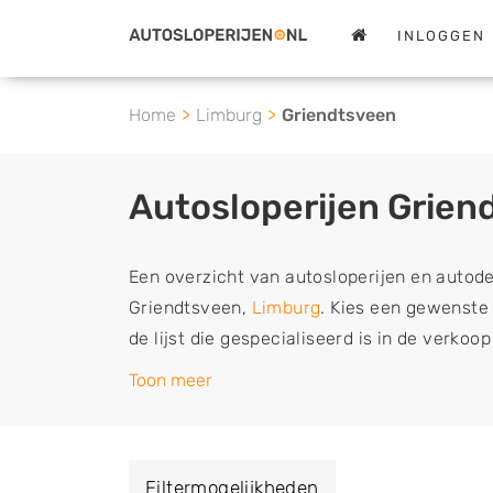
INLOGGEN
Home
Limburg
Griendtsveen
Autosloperijen Grien
Een overzicht van autosloperijen en autod
Griendtsveen,
Limburg
. Kies een gewenste 
de lijst die gespecialiseerd is in de verko
en sloopauto onderdelen of in de inkoop va
Toon meer
en tweedehands auto's (ook zonder apk keur
vrachtwagen, motor of brommobiel snel e
een demontagebedrijf in de buurt, deze ze
Filtermogelijkheden
of deze liever laten ophalen op een locatie