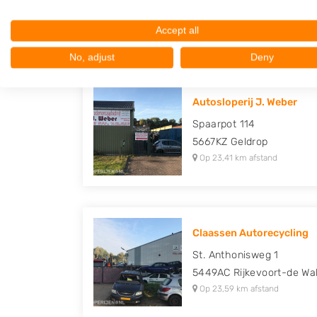
5667KW
Geldrop
Op 23,09 km afstand
Accept all
No, adjust
Deny
Autosloperij J. Weber
Spaarpot 114
5667KZ
Geldrop
Op 23,41 km afstand
Claassen Autorecycling
St. Anthonisweg 1
5449AC
Rijkevoort-de Wa
Op 23,59 km afstand