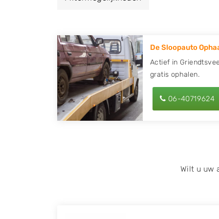
een autodemontagebedrijf of autosloperij 
Griendtsveen en ontvang een vergoeding v
De Sloopauto Ophaa
Zoekt u liever naar een sloperij in een ande
hier alle bedrijven in
Limburg
. U kunt ook
z
Actief in Griendtsve
gratis ophalen.
behulp van uw postcode.
U kunt er ook voor kiezen om direct uw slo
06-40719624
laten halen door de Sloopauto Ophaaldienst
kunnen uw
auto gratis ophalen in Griend
contact op of maak een terugbelafspraak. W
tweedehands auto onderdelen offerte aanv
Onderdelenlijn! Vul uw kenteken in en druk
Wilt u uw
Wij kunnen u helpen met de inkoop van auto'
zoals Alfa Romeo, Audi, BMW, Chevrolet, Cit
Honda, Hyundai, Kia, Mazda, Mercedes Benz,