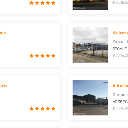
Op 15,3
nlo
Keijze
Kanaaldi
5706LD
Op 16,2
arts
Autoslo
Ommelp
6035PC
Op 16,8