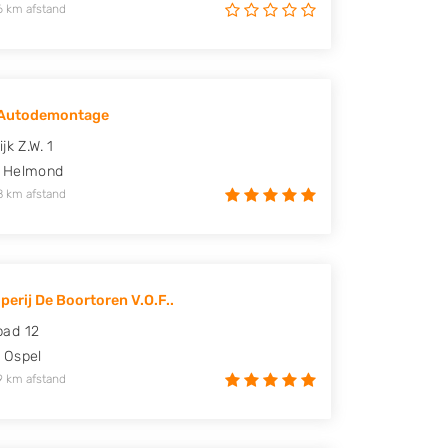
6 km afstand
r Autodemontage
jk Z.W. 1
Helmond
8 km afstand
perij De Boortoren V.O.F..
ad 12
Ospel
9 km afstand