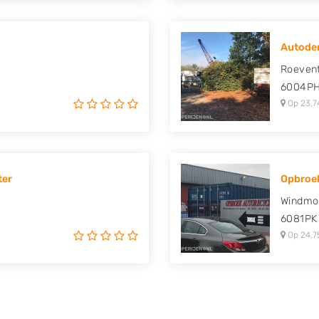
Autodem
Roevent
6004P
Op 23,7
ter
Opbroe
Windmo
6081PK
Op 24,7