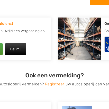
in de omgeving van
oor uw oude of kapotte auto.
ldienst
On
re plaats of regio? U vindt
oeken
naar een sloop met
en. Altijd een vergoeding en
Gr
opauto te verkopen en op te
Bel mij
 van Autosloperijen.nl. Wij
tsveen
. Neem telefonisch
ilt u direct een
Ook een vermelding?
ragen? Dat kan via de
 op verzenden.
 autosloperij vermelden?
Registreer
uw autosloperij dan va
s van eigenlijk alle merken,
roën, Dacia, Fiat, Ford,
 Mitsubishi, Nissan, Opel,