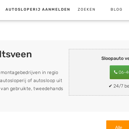
AUTOSLOPERIJ AANMELDEN
ZOEKEN
BLOG
dtsveen
Sloopauto v
emontagebedrijven in regio
06-4
autosloperij of autosloop uit
✔ 24/7 be
op van gebruikte, tweedehands
n sloopauto's, schadeauto's
ing). Wilt u uw auto, camper,
n eenvoudig verkopen aan
lf wegbrengen naar de sloop
Alle
 naar keuze? Kies dan voor