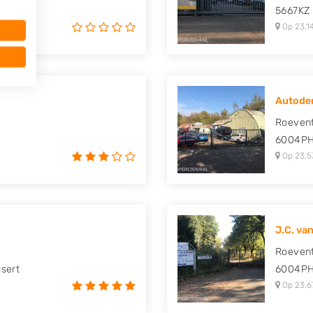
5667KZ
Op 23,1
Autodem
Roeven
6004P
Op 23,5
J.C. van
Roeven
lsert
6004P
Op 23,6