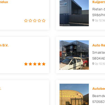
nelux
Kuijper
uki, Tesla, Toyota,
Rieten 
5986P
Op 12,16
 B.V.
Auto Re
Smakte
5804A
Op 13,15
.
Autobed
Beemdw
5705BJ