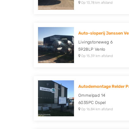
Op 13,78 km afstand
Auto-sloperij Janssen Ve
Livingstoneweg 6
5928LP
Venlo
Op 15,39 km afstand
Autodemontage Relder P
Ommelpad 14
6035PC
Ospel
Op 16,84 km afstand