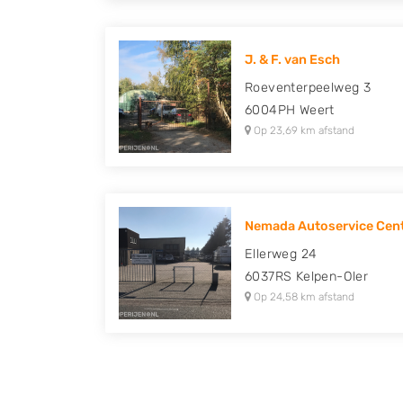
J. & F. van Esch
Roeventerpeelweg 3
6004PH
Weert
Op 23,69 km afstand
Nemada Autoservice Cen
Ellerweg 24
6037RS
Kelpen-Oler
Op 24,58 km afstand