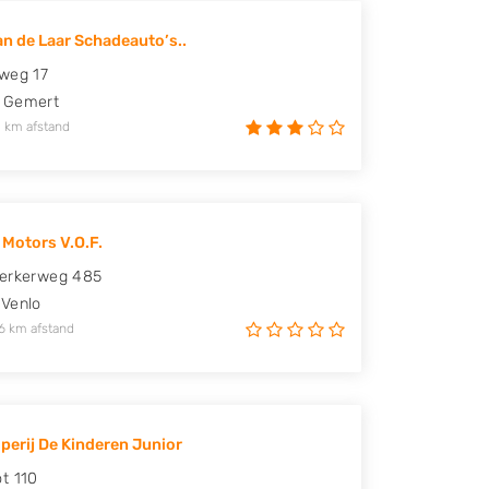
an de Laar Schadeauto’s..
weg 17
Gemert
 km afstand
 Motors V.O.F.
kerkerweg 485
Venlo
6 km afstand
perij De Kinderen Junior
t 110