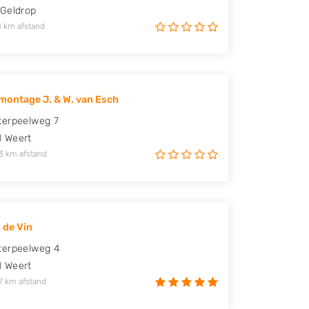
Geldrop
4 km afstand
ontage J. & W. van Esch
terpeelweg 7
H
Weert
3 km afstand
 de Vin
terpeelweg 4
H
Weert
7 km afstand