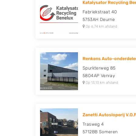
Katalysator Recycling Be
Peugeot, Porsche, Renault, Seat, Skoda, Suz
Fabriekstraat 40
Volkswagen en Volvo.
5753AH
Deurne
Op 6,74 km afstand
Renkens Auto-onderdelen
Spurkterweg 85
5804AP
Venray
Op 13,13 km afstand
Zanetti Autosloperij V.O.F
Trasweg 4
5712BB
Someren