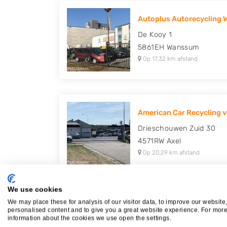
Autoplus Autorecycling
De Kooy 1
5861EH
Wanssum
Op 17,32 km afstand
American Car Recycling v
Drieschouwen Zuid 30
4571RW
Axel
Op 20,29 km afstand
We use cookies
We may place these for analysis of our visitor data, to improve our website
Autosloperij De Kinderen
personalised content and to give you a great website experience. For mor
information about the cookies we use open the settings.
Spaarpot 107 A