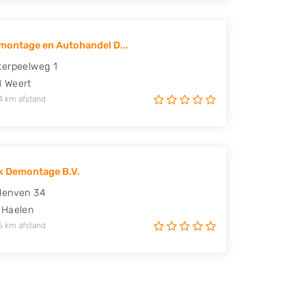
ontage en Autohandel D...
erpeelweg 1
H
Weert
4 km afstand
k Demontage B.V.
lenven 34
Haelen
5 km afstand