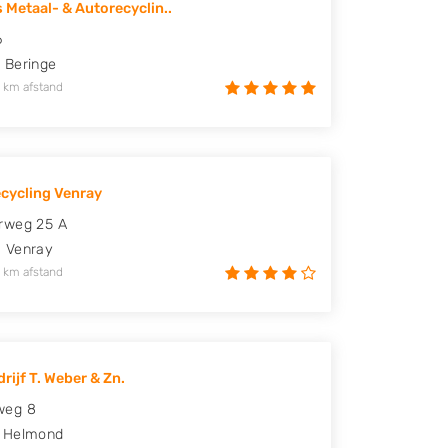
s Metaal- & Autorecyclin..
6
H
Beringe
 km afstand
cycling Venray
rweg 25 A
E
Venray
 km afstand
rijf T. Weber & Zn.
eg 8
Helmond