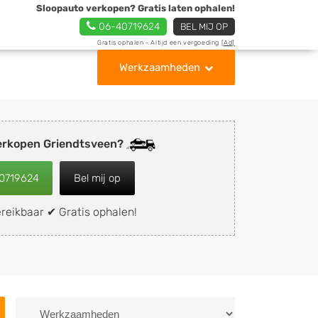
Sloopauto verkopen? Gratis laten ophalen!
06-40719624
BEL MIJ OP
Gratis ophalen - Altijd een vergoeding
[Ad]
Werkzaamheden
erkopen Griendtsveen?
0719624
Bel mij op
reikbaar ✔ Gratis ophalen!