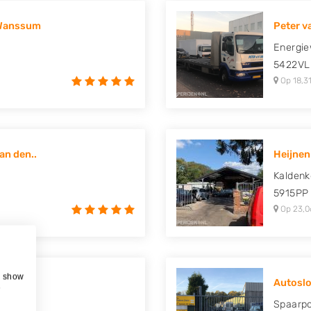
 Wanssum
Peter v
Energie
5422VL
Op 18,31
an den..
Heijnen
Kalden
5915PP
Op 23,0
, show
Autoslo
e
Spaarpo