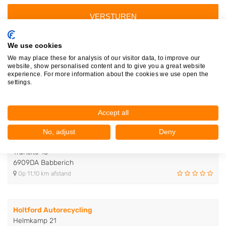
We use cookies
Autosloperijen in de buurt
We may place these for analysis of our visitor data, to improve our
website, show personalised content and to give you a great website
Auto- en Autorecycling Barth
experience. For more information about the cookies we use open the
settings.
Roerstraat 2
7005BR Doetinchem
Op 0,09 km afstand
Accept all
No, adjust
Deny
Steenbergen Recycling
Transito 13
6909DA Babberich
Op 11,10 km afstand
Holtford Autorecycling
Helmkamp 21