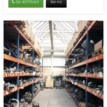
06-40719624
Bel mij