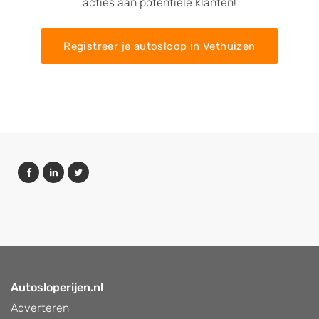
acties aan potentiële klanten!
Registreer je autosloop in Vethuizen
Autosloperijen.nl
Adverteren