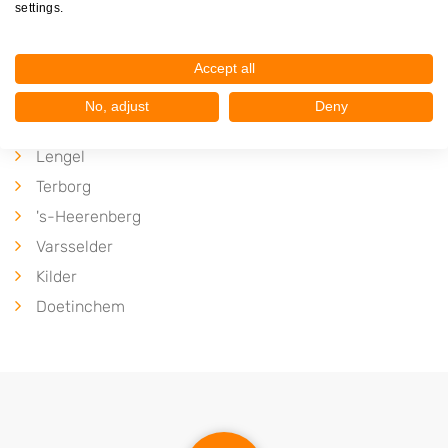
Braamt
settings.
Wijnbergen
Azewijn
Accept all
Zeddam
No, adjust
Deny
Gaanderen
Lengel
Terborg
's-Heerenberg
Varsselder
Kilder
Doetinchem