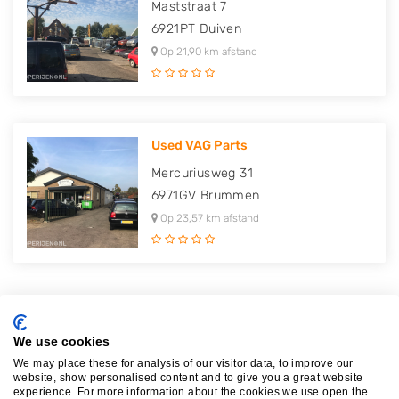
Maststraat 7
6921PT
Duiven
Op 21,90 km afstand
Used VAG Parts
Mercuriusweg 31
6971GV
Brummen
Op 23,57 km afstand
Plaatsen in de buurt
We use cookies
We may place these for analysis of our visitor data, to improve our
Etten
website, show personalised content and to give you a great website
experience. For more information about the cookies we use open the