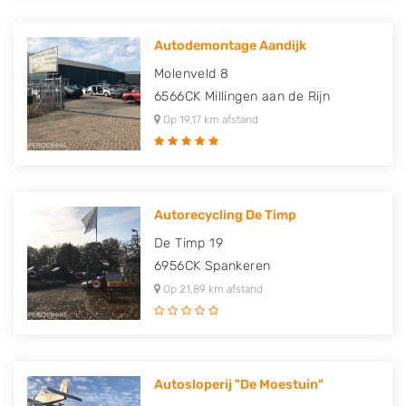
Autodemontage Aandijk
Molenveld 8
6566CK
Millingen aan de Rijn
Op 19,17 km afstand
Autorecycling De Timp
De Timp 19
6956CK
Spankeren
Op 21,89 km afstand
Autosloperij "De Moestuin"