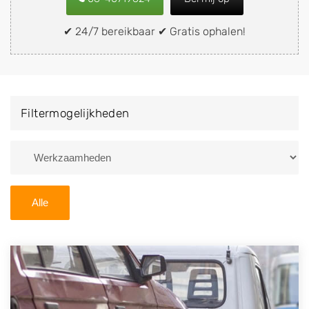
of brommobiel snel en eenvoudig verkopen aan een
demontagebedrijf in de buurt, deze zelf wegbrengen
✔ 24/7 bereikbaar ✔ Gratis ophalen!
naar de sloop of deze liever laten ophalen op een
locatie naar keuze? Kies dan voor een
autodemontagebedrijf of autosloperij in de omgeving
van Vethuizen en ontvang een vergoeding voor uw
Filtermogelijkheden
oude of kapotte auto.
Zoekt u liever naar een sloperij in een andere plaats of
regio? U vindt hier alle bedrijven in
Gelderland
. U kunt
ook
zoeken
naar een sloop met behulp van uw
Alle
postcode.
U kunt er ook voor kiezen om direct uw sloopauto te
verkopen en op te laten halen door de Sloopauto
Ophaaldienst van Autosloperijen.nl. Wij kunnen uw
auto gratis ophalen in Vethuizen
. Neem telefonisch