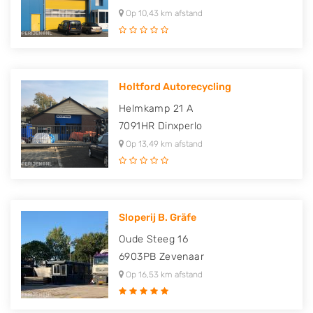
Op 10,43 km afstand
Holtford Autorecycling
Helmkamp 21 A
7091HR
Dinxperlo
Op 13,49 km afstand
Sloperij B. Gräfe
Oude Steeg 16
6903PB
Zevenaar
Op 16,53 km afstand