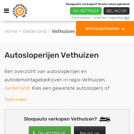
Sloopauto verkopen? Gratis laten ophalen!
06-40719624
BEL MIJ OP
Gratis ophalen - Altijd een vergoeding
[Ad]
Werkzaamheden
Home
Gelderland
Vethuizen
Autosloperijen Vethuizen
Een overzicht van autosloperijen en
autodemontagebedrijven in regio Vethuizen,
Gelderland
. Kies een gewenste autosloperij of
autosloop uit de lijst die gespecialiseerd is in de
Toon meer
verkoop van gebruikte, tweedehands en sloopauto
onderdelen of in de inkoop van sloopauto's,
Sloopauto verkopen Vethuizen?
schadeauto's en tweedehands auto's (ook zonder apk
keuring). Wilt u uw auto, camper, vrachtwagen, motor
06-40719624
Bel mij op