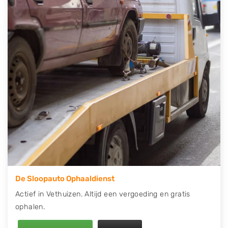
contact op of maak een terugbelafspraak. Wilt u
direct een tweedehands auto onderdelen offerte
aanvragen? Dat kan via de Onderdelenlijn! Vul uw
kenteken in en druk op verzenden.
Wij kunnen u helpen met de inkoop van auto's van
eigenlijk alle merken, zoals Alfa Romeo, Audi, BMW,
Chevrolet, Citroën, Dacia, Fiat, Ford, Honda, Hyundai,
Kia, Mazda, Mercedes Benz, Mitsubishi, Nissan, Opel,
Peugeot, Porsche, Renault, Seat, Skoda, Suzuki, Tesla,
Toyota, Volkswagen en Volvo.
De Sloopauto Ophaaldienst
Actief in Vethuizen. Altijd een vergoeding en gratis
ophalen.