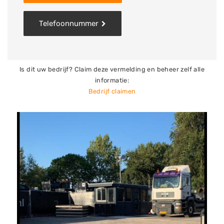
afvoeren? De sloperij biedt ook de mogelijkheid om
Telefoonnummer
aanhangers, verschillende soorten containers
waaronder magazijncontainers, en units te huren.
Is dit uw bedrijf? Claim deze vermelding en beheer zelf alle
informatie:
Bedrijf claimen