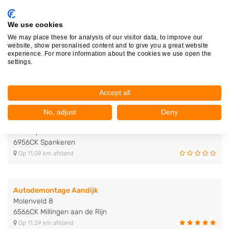
6921PT Duiven
Op 5,81 km afstand
We use cookies
We may place these for analysis of our visitor data, to improve our
website, show personalised content and to give you a great website
Steenbergen Recycling
experience. For more information about the cookies we use open the
Transito 13
settings.
6909DA Babberich
Op 8,21 km afstand
Accept all
No, adjust
Deny
Autorecycling De Timp
De Timp 19
6956CK Spankeren
Op 11,09 km afstand
Autodemontage Aandijk
Molenveld 8
6566CK Millingen aan de Rijn
Op 11,29 km afstand