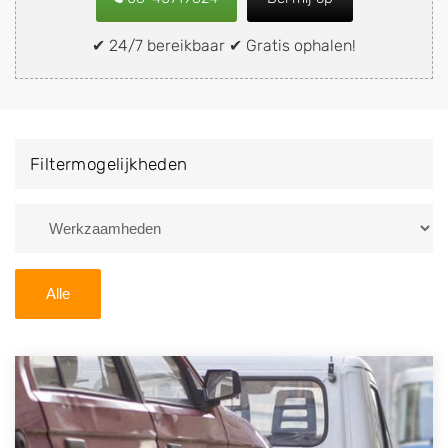
snel en eenvoudig verkopen aan een
demontagebedrijf in de buurt, deze zelf wegbrengen
✔ 24/7 bereikbaar ✔ Gratis ophalen!
naar de sloop of deze liever laten ophalen op een
locatie naar keuze? Kies dan voor een
autodemontagebedrijf of autosloperij in de omgeving
van Eefde en ontvang een vergoeding voor uw oude
Filtermogelijkheden
of kapotte auto.
Zoekt u liever naar een sloperij in een andere plaats of
regio? U vindt hier alle bedrijven in
Gelderland
. U kunt
ook
zoeken
naar een sloop met behulp van uw
Alle
postcode.
U kunt er ook voor kiezen om direct uw sloopauto te
verkopen en op te laten halen door de Sloopauto
Ophaaldienst van Autosloperijen.nl. Wij kunnen uw
auto gratis ophalen in Eefde
. Neem telefonisch