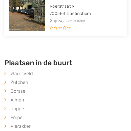
Roerstraat 9
7005BS
Doetinchem
Op 24,75 km afstand
Plaatsen in de buurt
Warnsveld
Zutphen
Gorssel
Almen
Joppe
Empe
Vierakker