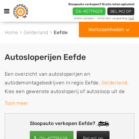
Sloopauto verkopen? Gratis laten ophalen!
06-40719624
BEL MIJ OP
Gratis ophalen - Altijd een vergoeding
[Ad]
Werkzaamheden
Home
Gelderland
Eefde
Autosloperijen Eefde
Een overzicht van autosloperijen en
autodemontagebedrijven in regio Eefde,
Gelderland
.
Kies een gewenste autosloperij of autosloop uit de
lijst die gespecialiseerd is in de verkoop van
Toon meer
gebruikte, tweedehands en sloopauto onderdelen of in
de inkoop van sloopauto's, schadeauto's en
Sloopauto verkopen Eefde?
tweedehands auto's (ook zonder apk keuring). Wilt u
uw auto, camper, vrachtwagen, motor of brommobiel
06-40719624
Bel mij op