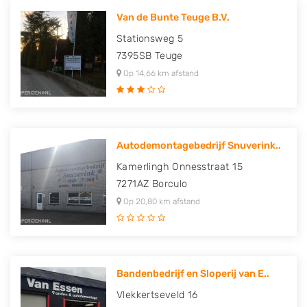
Van de Bunte Teuge B.V.
Stationsweg 5
7395SB
Teuge
Op 14,66 km afstand
Autodemontagebedrijf Snuverink..
Kamerlingh Onnesstraat 15
7271AZ
Borculo
Op 20,80 km afstand
Bandenbedrijf en Sloperij van E..
Vlekkertseveld 16