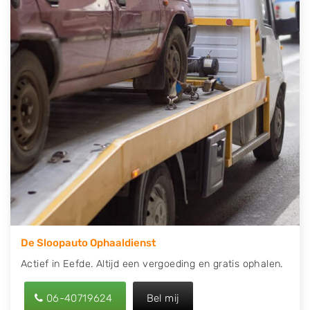
contact op of maak een terugbelafspraak. Wilt u
direct een tweedehands auto onderdelen offerte
aanvragen? Dat kan via de Onderdelenlijn! Vul uw
kenteken in en druk op verzenden.
Wij kunnen u helpen met de inkoop van auto's van
eigenlijk alle merken, zoals Alfa Romeo, Audi, BMW,
Chevrolet, Citroën, Dacia, Fiat, Ford, Honda, Hyundai,
Kia, Mazda, Mercedes Benz, Mitsubishi, Nissan, Opel,
Peugeot, Porsche, Renault, Seat, Skoda, Suzuki, Tesla,
Toyota, Volkswagen en Volvo.
De Sloopauto Ophaaldienst
Actief in Eefde. Altijd een vergoeding en gratis ophalen.
06-40719624
Bel mij