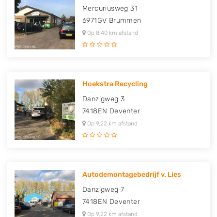
Mercuriusweg 31
6971GV
Brummen
Op 8,40 km afstand
Hoekstra Recycling
Danzigweg 3
7418EN
Deventer
Op 9,22 km afstand
Autodemontagebedrijf v. Lies
Danzigweg 7
7418EN
Deventer
Op 9,22 km afstand