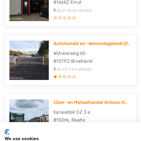
8166KZ
Emst
Op 21,46 km afstand
Autohandel en -demontagebedrijf..
Wijheseweg 65
8107PJ
Broekland
Op 23,71 km afstand
IJzer- en Metaalhandel Antoon H..
Kanaaldijk OZ 3 a
8102HL
Raalte
Op 24,03 km afstand
We use cookies