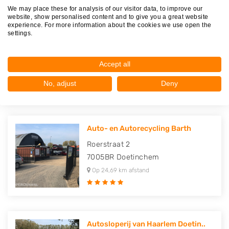
We may place these for analysis of our visitor data, to improve our
website, show personalised content and to give you a great website
experience. For more information about the cookies we use open the
Sloperij B. Gräfe
settings.
Oude Steeg 16
6903PB
Zevenaar
Accept all
Op 24,38 km afstand
No, adjust
Deny
Auto- en Autorecycling Barth
Roerstraat 2
7005BR
Doetinchem
Op 24,69 km afstand
Autosloperij van Haarlem Doetin..