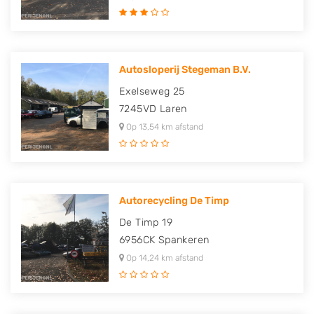
Autosloperij Stegeman B.V.
Exelseweg 25
7245VD
Laren
Op 13,54 km afstand
Autorecycling De Timp
De Timp 19
6956CK
Spankeren
Op 14,24 km afstand