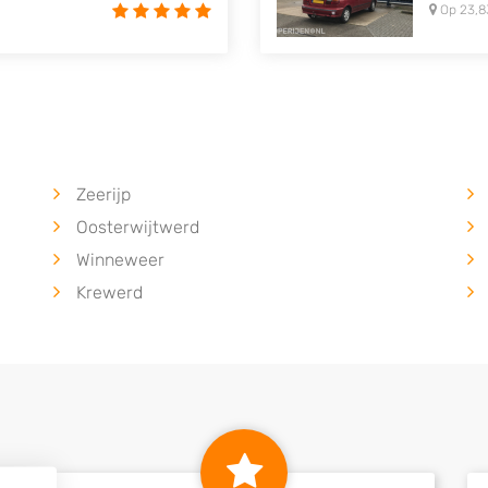
Op 23,8
Zeerijp
Oosterwijtwerd
Winneweer
Krewerd