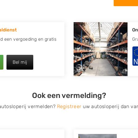
 in de omgeving van Eenum en
apotte auto.
ldienst
On
re plaats of regio? U vindt
k
zoeken
naar een sloop met
ijd een vergoeding en gratis
Gr
opauto te verkopen en op te
Bel mij
 van Autosloperijen.nl. Wij
. Neem telefonisch contact op
ct een tweedehands auto
Ook een vermelding?
de Onderdelenlijn! Vul uw
 autosloperij vermelden?
Registreer
uw autosloperij dan va
s van eigenlijk alle merken,
roën, Dacia, Fiat, Ford,
 Mitsubishi, Nissan, Opel,