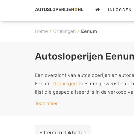
INLOGGEN
Home
Groningen
Eenum
Autosloperijen Eenu
Een overzicht van autosloperijen en autod
Eenum,
Groningen
. Kies een gewenste autos
lijst die gespecialiseerd is in de verkoop 
sloopauto onderdelen of in de inkoop van s
Toon meer
tweedehands auto's (ook zonder apk keuring
vrachtwagen, motor of brommobiel snel e
een demontagebedrijf in de buurt, deze ze
Filtermogelijkheden
of deze liever laten ophalen op een locatie