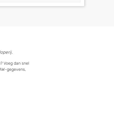
operij.
m? Voeg dan snel
 NAW-gegevens,