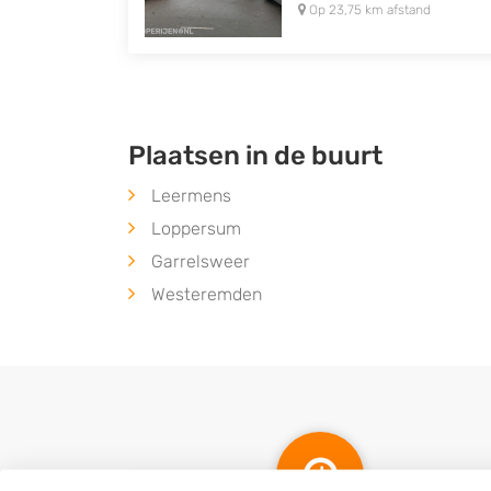
Op 23,75 km afstand
Plaatsen in de buurt
Leermens
Loppersum
Garrelsweer
Westeremden