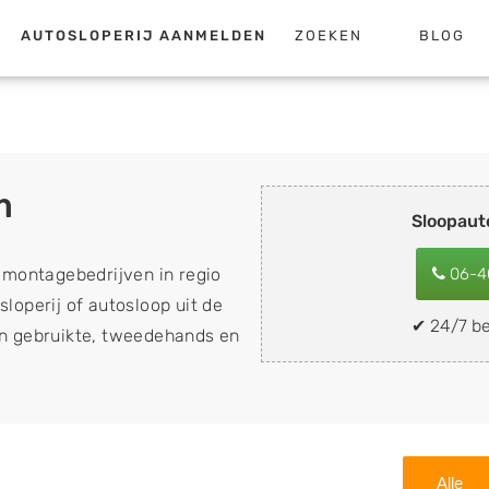
AUTOSLOPERIJ AANMELDEN
ZOEKEN
BLOG
m
Sloopau
emontagebedrijven in regio
06-4
loperij of autosloop uit de
✔ 24/7 be
van gebruikte, tweedehands en
loopauto's, schadeauto's en
). Wilt u uw auto, camper,
n eenvoudig verkopen aan
lf wegbrengen naar de sloop
Alle
 naar keuze? Kies dan voor