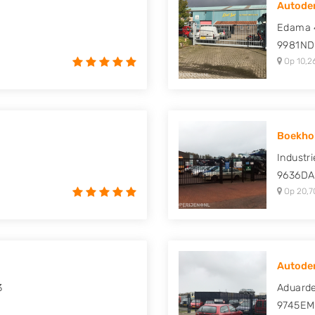
Autodem
uki, Tesla, Toyota,
Edama 
9981ND
Op 10,2
Boekho
Industr
9636DA
Op 20,7
Autodem
3
Aduarde
9745EM