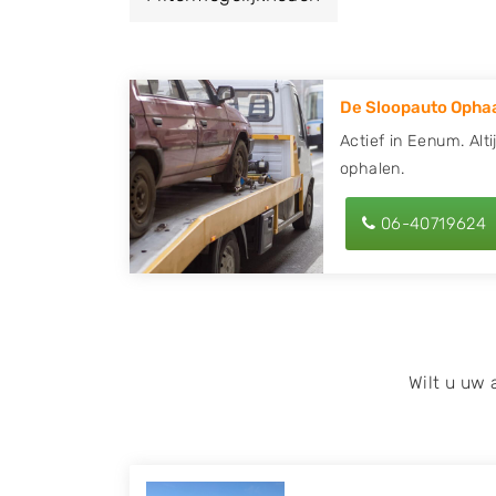
een autodemontagebedrijf of autosloperij
ontvang een vergoeding voor uw oude of k
De Sloopauto Ophaa
Zoekt u liever naar een sloperij in een ande
hier alle bedrijven in
Groningen
. U kunt oo
Actief in Eenum. Alt
ophalen.
behulp van uw postcode.
U kunt er ook voor kiezen om direct uw slo
06-40719624
laten halen door de Sloopauto Ophaaldienst
kunnen uw
auto gratis ophalen in Eenum
of maak een terugbelafspraak. Wilt u dire
onderdelen offerte aanvragen? Dat kan via 
kenteken in en druk op verzenden.
Wilt u uw
Wij kunnen u helpen met de inkoop van auto'
zoals Alfa Romeo, Audi, BMW, Chevrolet, Cit
Honda, Hyundai, Kia, Mazda, Mercedes Benz,