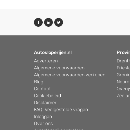
Autosloperijen.nl
Provi
Adverteren
Drent
Algemene voorwaarden
Friesl
Algemene voorwaarden verkopen
Groni
Blog
Noord
Contact
Overij
Cookiebeleid
Zeela
Disclaimer
FAQ: Veelgestelde vragen
Inloggen
Over ons