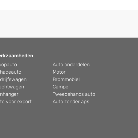
erkzaamheden
oopauto
Auto onderdelen
hadeauto
Motor
drijfswagen
Brommobiel
achtwagen
Camper
nhanger
Tweedehands auto
to voor export
Auto zonder apk