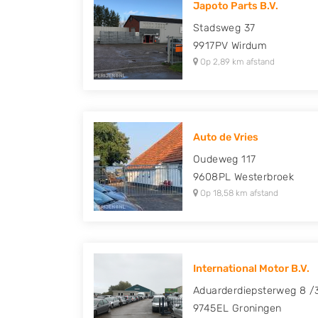
Japoto Parts B.V.
Peugeot, Porsche, Renault, Seat, Skoda, Suz
Stadsweg 37
Volkswagen en Volvo.
9917PV
Wirdum
Op 2,89 km afstand
Auto de Vries
Oudeweg 117
9608PL
Westerbroek
Op 18,58 km afstand
International Motor B.V.
Aduarderdiepsterweg 8 /
9745EL
Groningen