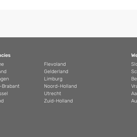
ncies
W
he
Flevoland
Sl
and
Gelderland
Sc
ngen
Limburg
Be
-Brabant
Noord-Holland
Vr
ssel
Utrecht
Aa
nd
Zuid-Holland
Au