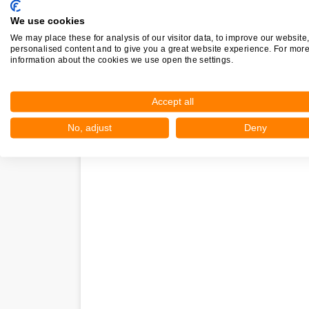
We use cookies
We may place these for analysis of our visitor data, to improve our website
Nieuw in Eenum
personalised content and to give you a great website experience. For mor
information about the cookies we use open the settings.
Nog geen statistieken beschikbaar.
Accept all
No, adjust
Deny