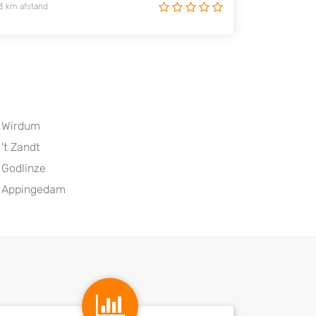
3 km afstand
Wirdum
't Zandt
Godlinze
Appingedam