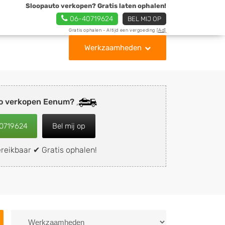
Sloopauto verkopen? Gratis laten ophalen!
06-40719624
BEL MIJ OP
Gratis ophalen - Altijd een vergoeding
[Ad]
Werkzaamheden
to verkopen Eenum?
0719624
Bel mij op
reikbaar ✔ Gratis ophalen!