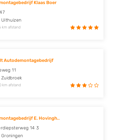
ontagebedrijf Klaas Boer
47
Uithuizen
6 km afstand
lt Autodemontagebedrijf
ieweg 11
Zuidbroek
0 km afstand
ontagebedrijf E. Hovingh..
rdiepsterweg 14 3
Groningen