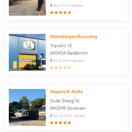
Op 9,71 km afstand
Steenbergen Recycling
Transito 13
6909DA
Babberich
Op 16,14 km afstand
Sloperij B. Gräfe
Oude Steeg 16
6903PB
Zevenaar
Op 23,13 km afstand