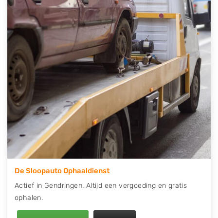
telefonisch contact op of maak een terugbelafspraak.
Wilt u direct een tweedehands auto onderdelen
offerte aanvragen? Dat kan via de Onderdelenlijn! Vul
uw kenteken in en druk op verzenden.
Wij kunnen u helpen met de inkoop van auto's van
eigenlijk alle merken, zoals Alfa Romeo, Audi, BMW,
Chevrolet, Citroën, Dacia, Fiat, Ford, Honda, Hyundai,
Kia, Mazda, Mercedes Benz, Mitsubishi, Nissan, Opel,
Peugeot, Porsche, Renault, Seat, Skoda, Suzuki, Tesla,
Toyota, Volkswagen en Volvo.
De Sloopauto Ophaaldienst
Actief in Gendringen. Altijd een vergoeding en gratis
ophalen.