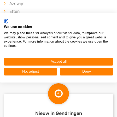
Azewijn
Etten
Terborg
Breedenbroek
We use cookies
We may place these for analysis of our visitor data, to improve our
Gaanderen
website, show personalised content and to give you a great website
experience. For more information about the cookies we use open the
Sinderen
settings.
Vethuizen
Accept all
No, adjust
Deny
Nieuw in Gendringen