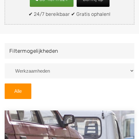
of brommobiel snel en eenvoudig verkopen aan een
demontagebedrijf in de buurt, deze zelf wegbrengen
✔ 24/7 bereikbaar ✔ Gratis ophalen!
naar de sloop of deze liever laten ophalen op een
locatie naar keuze? Kies dan voor een
autodemontagebedrijf of autosloperij in de omgeving
van Gendringen en ontvang een vergoeding voor uw
Filtermogelijkheden
oude of kapotte auto.
Zoekt u liever naar een sloperij in een andere plaats of
regio? U vindt hier alle bedrijven in
Gelderland
. U kunt
ook
zoeken
naar een sloop met behulp van uw
Alle
postcode.
U kunt er ook voor kiezen om direct uw sloopauto te
verkopen en op te laten halen door de Sloopauto
Ophaaldienst van Autosloperijen.nl. Wij kunnen uw
auto gratis ophalen in Gendringen
. Neem