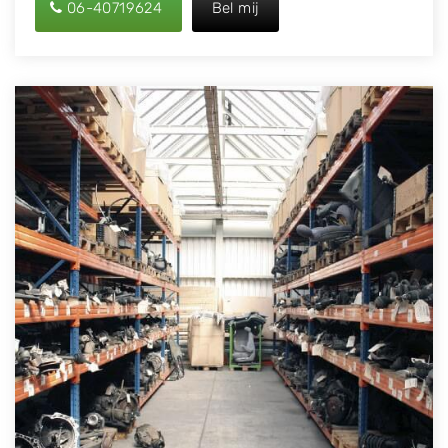
06-40719624
Bel mij