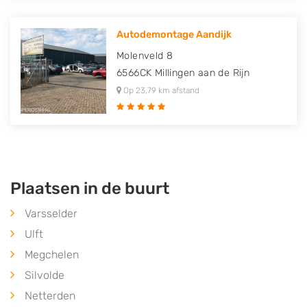
Autodemontage Aandijk
Molenveld 8
6566CK
Millingen aan de Rijn
Op 23,79 km afstand
Plaatsen in de buurt
Varsselder
Ulft
Megchelen
Silvolde
Netterden