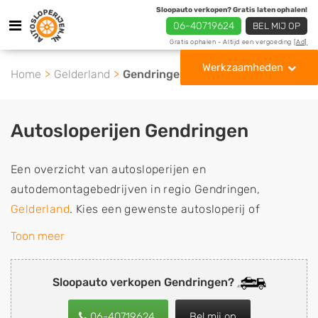
Sloopauto verkopen? Gratis laten ophalen!
06-40719624
BEL MIJ OP
Gratis ophalen - Altijd een vergoeding
[Ad]
Werkzaamheden
Home
Gelderland
Gendringen
Autosloperijen Gendringen
Een overzicht van autosloperijen en
autodemontagebedrijven in regio Gendringen,
Gelderland
. Kies een gewenste autosloperij of
autosloop uit de lijst die gespecialiseerd is in de
Toon meer
verkoop van gebruikte, tweedehands en sloopauto
onderdelen of in de inkoop van sloopauto's,
Sloopauto verkopen Gendringen?
schadeauto's en tweedehands auto's (ook zonder apk
keuring). Wilt u uw auto, camper, vrachtwagen, motor
06-40719624
Bel mij op