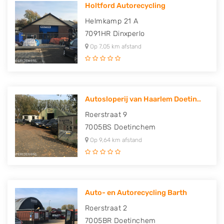
Holtford Autorecycling
Helmkamp 21 A
7091HR
Dinxperlo
Op 7,05 km afstand
Autosloperij van Haarlem Doetin..
Roerstraat 9
7005BS
Doetinchem
Op 9,64 km afstand
Auto- en Autorecycling Barth
Roerstraat 2
7005BR
Doetinchem