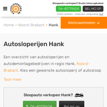
Sloopauto verkopen? Gratis laten ophalen!
06-40719624
BEL MIJ OP
Gratis ophalen - Altijd een vergoeding
[Ad]
Werkzaamheden
Home
Noord-Brabant
Hank
Autosloperijen Hank
Een overzicht van autosloperijen en
autodemontagebedrijven in regio Hank,
Noord-
Brabant
. Kies een gewenste autosloperij of autosloop
uit de lijst die gespecialiseerd is in de verkoop van
Toon meer
gebruikte, tweedehands en sloopauto onderdelen of in
de inkoop van sloopauto's, schadeauto's en
Sloopauto verkopen Hank?
tweedehands auto's (ook zonder apk keuring). Wilt u
uw auto, camper, vrachtwagen, motor of brommobiel
06-40719624
Bel mij op