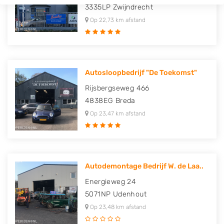
3335LP
Zwijndrecht
Op 22,73 km afstand
Autosloopbedrijf "De Toekomst"
Rijsbergseweg 466
4838EG
Breda
Op 23,47 km afstand
Autodemontage Bedrijf W. de Laa..
Energieweg 24
5071NP
Udenhout
Op 23,48 km afstand