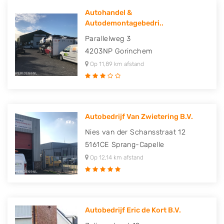
Autohandel &
Autodemontagebedri..
Parallelweg 3
4203NP
Gorinchem
Op 11,89 km afstand
Autobedrijf Van Zwietering B.V.
Nies van der Schansstraat 12
5161CE
Sprang-Capelle
Op 12,14 km afstand
Autobedrijf Eric de Kort B.V.