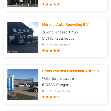
Maresia Auto Recycling B.V.
Zuidhollandsedijk 135
5171TL
Kaatsheuvel
Op 9,90 km afstand
Frans van den Mosselaar Autoslo..
Watertorenstraat 6
5102AG
Dongen
Op 10,37 km afstand