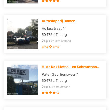
Autosloperij Damen
Hellasstraat 14
5047SK
Tilburg
Op 18,98 km afstand
H. de Kok Metaal- en Schroothan..
Pater Geurtjensweg 7
5047SL
Tilburg
Op 19,19 km afstand