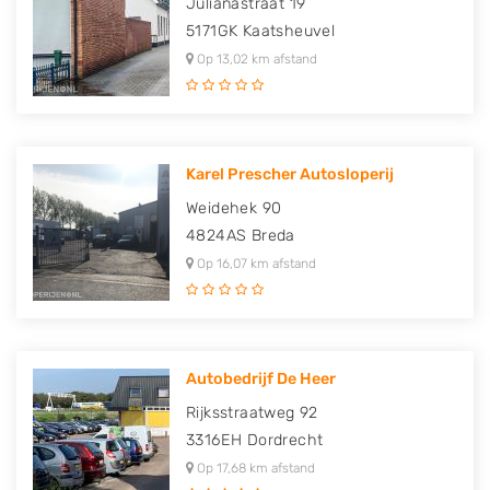
Julianastraat 19
5171GK
Kaatsheuvel
Op 13,02 km afstand
Karel Prescher Autosloperij
Weidehek 90
4824AS
Breda
Op 16,07 km afstand
Autobedrijf De Heer
Rijksstraatweg 92
3316EH
Dordrecht
Op 17,68 km afstand