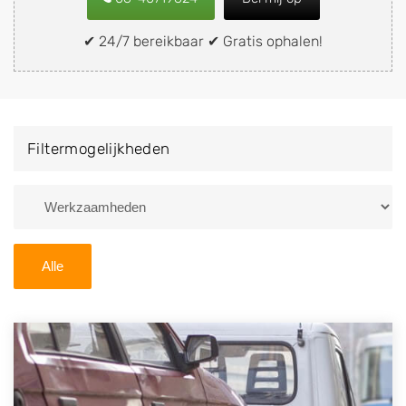
snel en eenvoudig verkopen aan een
demontagebedrijf in de buurt, deze zelf wegbrengen
✔ 24/7 bereikbaar ✔ Gratis ophalen!
naar de sloop of deze liever laten ophalen op een
locatie naar keuze? Kies dan voor een
autodemontagebedrijf of autosloperij in de omgeving
van Hank en ontvang een vergoeding voor uw oude of
Filtermogelijkheden
kapotte auto.
Zoekt u liever naar een sloperij in een andere plaats of
regio? U vindt hier alle bedrijven in
Noord-Brabant
. U
kunt ook
zoeken
naar een sloop met behulp van uw
Alle
postcode.
U kunt er ook voor kiezen om direct uw sloopauto te
verkopen en op te laten halen door de Sloopauto
Ophaaldienst van Autosloperijen.nl. Wij kunnen uw
auto gratis ophalen in Hank
. Neem telefonisch