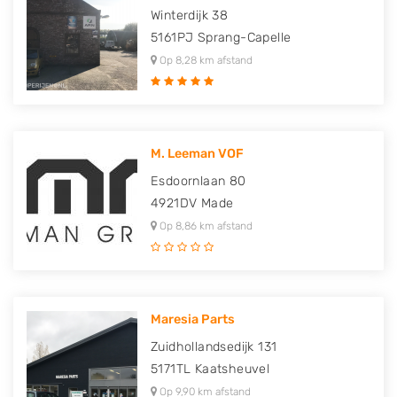
Winterdijk 38
5161PJ
Sprang-Capelle
Op 8,28 km afstand
M. Leeman VOF
Esdoornlaan 80
4921DV
Made
Op 8,86 km afstand
Maresia Parts
Zuidhollandsedijk 131
5171TL
Kaatsheuvel
Op 9,90 km afstand