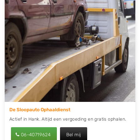
contact op of maak een terugbelafspraak. Wilt u
direct een tweedehands auto onderdelen offerte
aanvragen? Dat kan via de Onderdelenlijn! Vul uw
kenteken in en druk op verzenden.
Wij kunnen u helpen met de inkoop van auto's van
eigenlijk alle merken, zoals Alfa Romeo, Audi, BMW,
Chevrolet, Citroën, Dacia, Fiat, Ford, Honda, Hyundai,
Kia, Mazda, Mercedes Benz, Mitsubishi, Nissan, Opel,
Peugeot, Porsche, Renault, Seat, Skoda, Suzuki, Tesla,
Toyota, Volkswagen en Volvo.
De Sloopauto Ophaaldienst
Actief in Hank. Altijd een vergoeding en gratis ophalen.
06-40719624
Bel mij