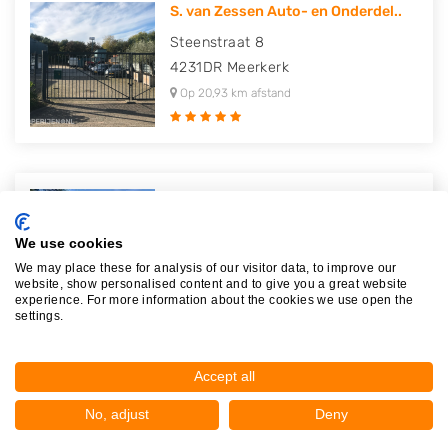
S. van Zessen Auto- en Onderdel..
Steenstraat 8
4231DR
Meerkerk
Op 20,93 km afstand
Autosloperij Frans Leeman Truck..
Koekoeksedijk 18
We use cookies
4761PJ
Zevenbergen
We may place these for analysis of our visitor data, to improve our
Op 21,34 km afstand
website, show personalised content and to give you a great website
experience. For more information about the cookies we use open the
settings.
Accept all
Autodemontagebedrijf Benelux
Zw..
No, adjust
Deny
Langeweg 394