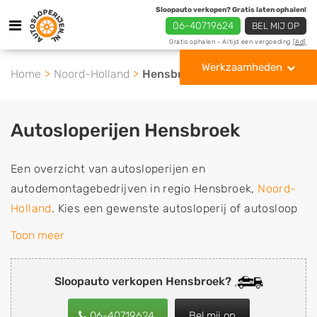
Sloopauto verkopen? Gratis laten ophalen!
06-40719624
BEL MIJ OP
Gratis ophalen - Altijd een vergoeding
[Ad]
Werkzaamheden
Home
Noord-Holland
Hensbroek
Autosloperijen Hensbroek
Een overzicht van autosloperijen en
autodemontagebedrijven in regio Hensbroek,
Noord-
Holland
. Kies een gewenste autosloperij of autosloop
uit de lijst die gespecialiseerd is in de verkoop van
Toon meer
gebruikte, tweedehands en sloopauto onderdelen of in
de inkoop van sloopauto's, schadeauto's en
Sloopauto verkopen Hensbroek?
tweedehands auto's (ook zonder apk keuring). Wilt u
uw auto, camper, vrachtwagen, motor of brommobiel
06-40719624
Bel mij op