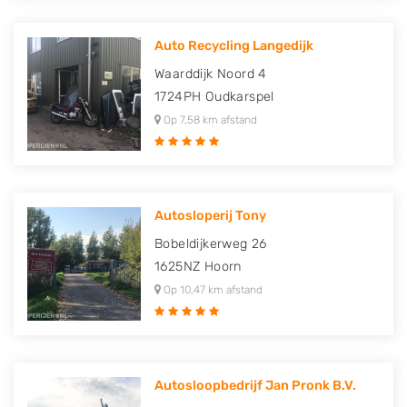
Auto Recycling Langedijk
Waarddijk Noord 4
1724PH
Oudkarspel
Op 7,58 km afstand
Autosloperij Tony
Bobeldijkerweg 26
1625NZ
Hoorn
Op 10,47 km afstand
Autosloopbedrijf Jan Pronk B.V.