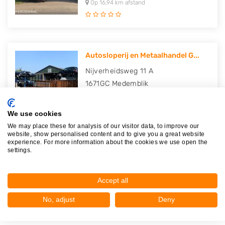
Op 16,94 km afstand
Autosloperij en Metaalhandel G...
Nijverheidsweg 11 A
1671GC
Medemblik
Op 18,32 km afstand
We use cookies
We may place these for analysis of our visitor data, to improve our
website, show personalised content and to give you a great website
experience. For more information about the cookies we use open the
Autosloperij De Boerenwagen
settings.
Kanaalweg 33
1121DR
Landsmeer
Accept all
Op 23,78 km afstand
No, adjust
Deny