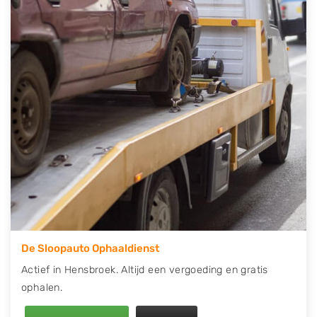
contact op of maak een terugbelafspraak. Wilt u
direct een tweedehands auto onderdelen offerte
aanvragen? Dat kan via de Onderdelenlijn! Vul uw
kenteken in en druk op verzenden.
Wij kunnen u helpen met de inkoop van auto's van
eigenlijk alle merken, zoals Alfa Romeo, Audi, BMW,
Chevrolet, Citroën, Dacia, Fiat, Ford, Honda, Hyundai,
Kia, Mazda, Mercedes Benz, Mitsubishi, Nissan, Opel,
Peugeot, Porsche, Renault, Seat, Skoda, Suzuki, Tesla,
Toyota, Volkswagen en Volvo.
De Sloopauto Ophaaldienst
Actief in Hensbroek. Altijd een vergoeding en gratis
ophalen.