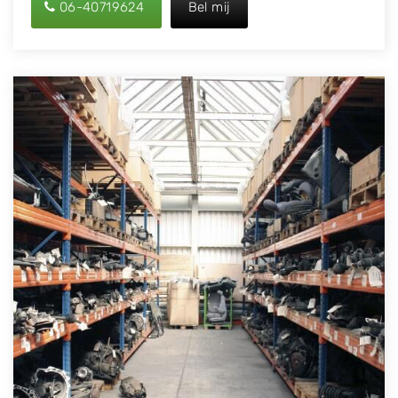
06-40719624
Bel mij