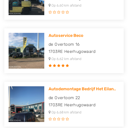
Op 6,60 km afstand
Autoservice Beco
de Overtoom 16
1703RE
Heerhugowaard
Op 6,62 km afstand
Autodemontage Bedrijf Het Eilan..
de Overtoom 22
1703RE
Heerhugowaard
Op 6,68 km afstand