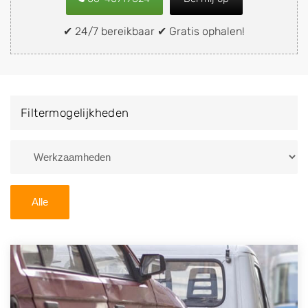
snel en eenvoudig verkopen aan een
demontagebedrijf in de buurt, deze zelf wegbrengen
✔ 24/7 bereikbaar ✔ Gratis ophalen!
naar de sloop of deze liever laten ophalen op een
locatie naar keuze? Kies dan voor een
autodemontagebedrijf of autosloperij in de omgeving
van Hensbroek en ontvang een vergoeding voor uw
Filtermogelijkheden
oude of kapotte auto.
Zoekt u liever naar een sloperij in een andere plaats of
regio? U vindt hier alle bedrijven in
Noord-Holland
. U
kunt ook
zoeken
naar een sloop met behulp van uw
Alle
postcode.
U kunt er ook voor kiezen om direct uw sloopauto te
verkopen en op te laten halen door de Sloopauto
Ophaaldienst van Autosloperijen.nl. Wij kunnen uw
auto gratis ophalen in Hensbroek
. Neem telefonisch