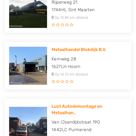
Rijperweg 21
1744HL
Sint Maarten
Op 13,89 km afstand
Metaalhandel Blokdijk B.V.
Kernweg 28
1627LH
Hoorn
Op 14,72 km afstand
Lust Autodemontage en
Metaalhan..
Van IJsendijkstraat 190
1442LC
Purmerend