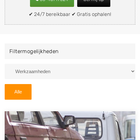
snel en eenvoudig verkopen aan een
demontagebedrijf in de buurt, deze zelf wegbrengen
✔ 24/7 bereikbaar ✔ Gratis ophalen!
naar de sloop of deze liever laten ophalen op een
locatie naar keuze? Kies dan voor een
autodemontagebedrijf of autosloperij in de omgeving
van Koedijk en ontvang een vergoeding voor uw oude
Filtermogelijkheden
of kapotte auto.
Zoekt u liever naar een sloperij in een andere plaats of
regio? U vindt hier alle bedrijven in
Noord-Holland
. U
kunt ook
zoeken
naar een sloop met behulp van uw
Alle
postcode.
U kunt er ook voor kiezen om direct uw sloopauto te
verkopen en op te laten halen door de Sloopauto
Ophaaldienst van Autosloperijen.nl. Wij kunnen uw
auto gratis ophalen in Koedijk
. Neem telefonisch