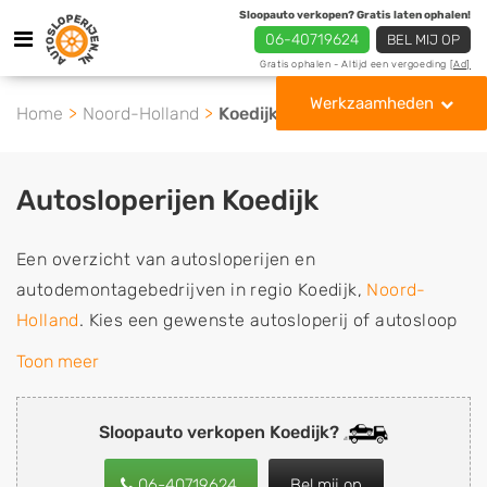
Sloopauto verkopen? Gratis laten ophalen!
06-40719624
BEL MIJ OP
Gratis ophalen - Altijd een vergoeding
[Ad]
Werkzaamheden
Home
Noord-Holland
Koedijk
Autosloperijen Koedijk
Een overzicht van autosloperijen en
autodemontagebedrijven in regio Koedijk,
Noord-
Holland
. Kies een gewenste autosloperij of autosloop
uit de lijst die gespecialiseerd is in de verkoop van
Toon meer
gebruikte, tweedehands en sloopauto onderdelen of in
de inkoop van sloopauto's, schadeauto's en
Sloopauto verkopen Koedijk?
tweedehands auto's (ook zonder apk keuring). Wilt u
uw auto, camper, vrachtwagen, motor of brommobiel
06-40719624
Bel mij op