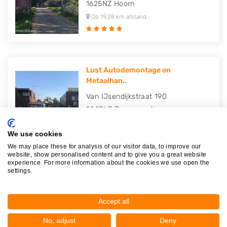
1625NZ
Hoorn
Op 19,28 km afstand
Lust Autodemontage en
Metaalhan..
Van IJsendijkstraat 190
1442LC
Purmerend
Op 23,20 km afstand
We use cookies
We may place these for analysis of our visitor data, to improve our
website, show personalised content and to give you a great website
experience. For more information about the cookies we use open the
settings.
Metaalhandel Blokdijk B.V.
Kernweg 28
Accept all
1627LH
Hoorn
Op 23,62 km afstand
No, adjust
Deny