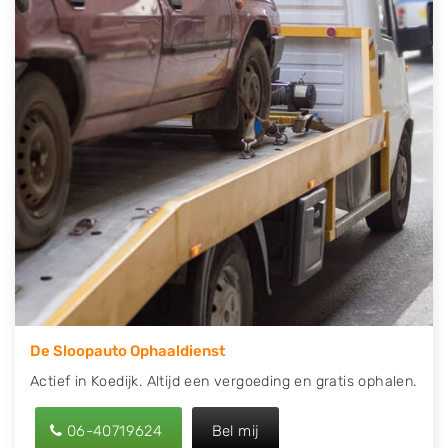
contact op of maak een terugbelafspraak. Wilt u
direct een tweedehands auto onderdelen offerte
aanvragen? Dat kan via de Onderdelenlijn! Vul uw
kenteken in en druk op verzenden.
Wij kunnen u helpen met de inkoop van auto's van
eigenlijk alle merken, zoals Alfa Romeo, Audi, BMW,
Chevrolet, Citroën, Dacia, Fiat, Ford, Honda, Hyundai,
Kia, Mazda, Mercedes Benz, Mitsubishi, Nissan, Opel,
Peugeot, Porsche, Renault, Seat, Skoda, Suzuki, Tesla,
Toyota, Volkswagen en Volvo.
De Sloopauto Ophaaldienst
Actief in Koedijk. Altijd een vergoeding en gratis ophalen.
06-40719624
Bel mij