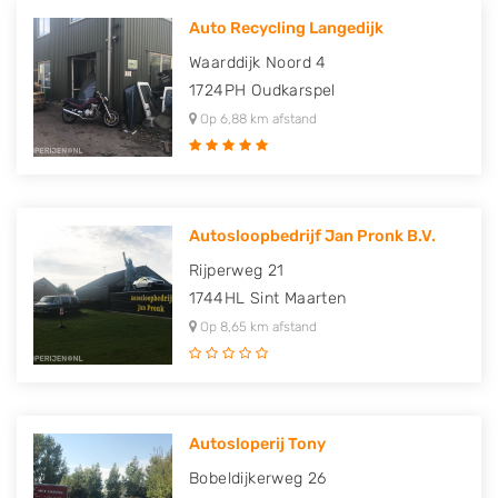
Auto Recycling Langedijk
Waarddijk Noord 4
1724PH
Oudkarspel
Op 6,88 km afstand
Autosloopbedrijf Jan Pronk B.V.
Rijperweg 21
1744HL
Sint Maarten
Op 8,65 km afstand
Autosloperij Tony
Bobeldijkerweg 26