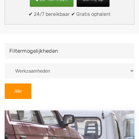
snel en eenvoudig verkopen aan een
demontagebedrijf in de buurt, deze zelf wegbrengen
✔ 24/7 bereikbaar ✔ Gratis ophalen!
naar de sloop of deze liever laten ophalen op een
locatie naar keuze? Kies dan voor een
autodemontagebedrijf of autosloperij in de omgeving
van Holten en ontvang een vergoeding voor uw oude
Filtermogelijkheden
of kapotte auto.
Zoekt u liever naar een sloperij in een andere plaats of
regio? U vindt hier alle bedrijven in
Overijssel
. U kunt
ook
zoeken
naar een sloop met behulp van uw
Alle
postcode.
U kunt er ook voor kiezen om direct uw sloopauto te
verkopen en op te laten halen door de Sloopauto
Ophaaldienst van Autosloperijen.nl. Wij kunnen uw
auto gratis ophalen in Holten
. Neem telefonisch