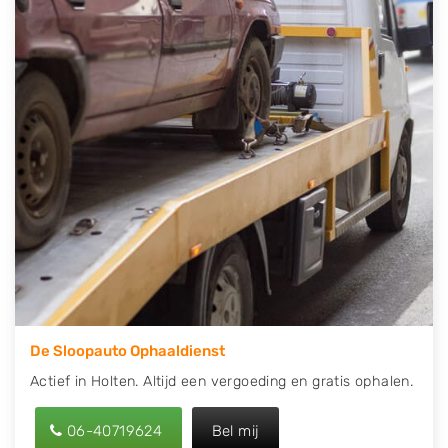
contact op of maak een terugbelafspraak. Wilt u
direct een tweedehands auto onderdelen offerte
aanvragen? Dat kan via de Onderdelenlijn! Vul uw
kenteken in en druk op verzenden.
Wij kunnen u helpen met de inkoop van auto's van
eigenlijk alle merken, zoals Alfa Romeo, Audi, BMW,
Chevrolet, Citroën, Dacia, Fiat, Ford, Honda, Hyundai,
Kia, Mazda, Mercedes Benz, Mitsubishi, Nissan, Opel,
Peugeot, Porsche, Renault, Seat, Skoda, Suzuki, Tesla,
Toyota, Volkswagen en Volvo.
De Sloopauto Ophaaldienst
Actief in Holten. Altijd een vergoeding en gratis ophalen.
06-40719624
Bel mij