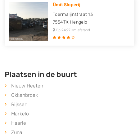
Ümit Sloperij
Toermalijnstraat 13
7554TX
Hengelo
Op 24,97 km afstand
Plaatsen in de buurt
Nieuw Heeten
Okkenbroek
Rijssen
Markelo
Haarle
Zuna