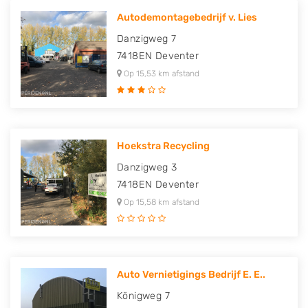
Autodemontagebedrijf v. Lies
Danzigweg 7
7418EN
Deventer
Op 15,53 km afstand
Hoekstra Recycling
Danzigweg 3
7418EN
Deventer
Op 15,58 km afstand
Auto Vernietigings Bedrijf E. E..
Königweg 7