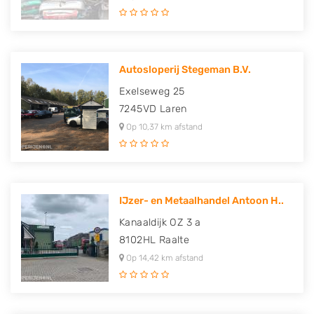
Autosloperij Stegeman B.V.
Exelseweg 25
7245VD
Laren
Op 10,37 km afstand
IJzer- en Metaalhandel Antoon H..
Kanaaldijk OZ 3 a
8102HL
Raalte
Op 14,42 km afstand