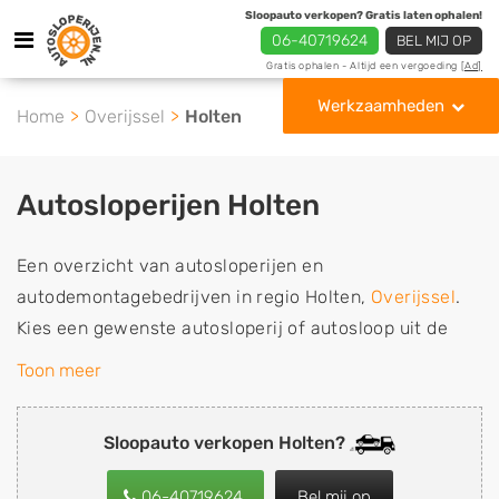
Sloopauto verkopen? Gratis laten ophalen!
06-40719624
BEL MIJ OP
Gratis ophalen - Altijd een vergoeding
[Ad]
Werkzaamheden
Home
Overijssel
Holten
Autosloperijen Holten
Een overzicht van autosloperijen en
autodemontagebedrijven in regio Holten,
Overijssel
.
Kies een gewenste autosloperij of autosloop uit de
lijst die gespecialiseerd is in de verkoop van
Toon meer
gebruikte, tweedehands en sloopauto onderdelen of in
de inkoop van sloopauto's, schadeauto's en
Sloopauto verkopen Holten?
tweedehands auto's (ook zonder apk keuring). Wilt u
uw auto, camper, vrachtwagen, motor of brommobiel
06-40719624
Bel mij op