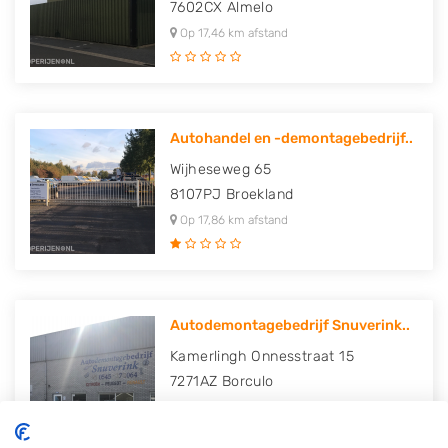
7602CX
Almelo
Op 17,46 km afstand
Autohandel en -demontagebedrijf..
Wijheseweg 65
8107PJ
Broekland
Op 17,86 km afstand
Autodemontagebedrijf Snuverink..
Kamerlingh Onnesstraat 15
7271AZ
Borculo
Op 19,28 km afstand