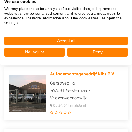
We use cookies
We may place these for analysis of our visitor data, to improve our
website, show personalised content and to give you a great website
experience. For more information about the cookies we use open the
Broekhuis Autodemontage
settings.
Broekhuisweg 5
7665TW
Albergen
Accept all
Op 24,34 km afstand
No, adjust
Deny
Autodemontagebedrijf Niks B.V.
Garstweg 16
7676ST
Westerhaar-
Vriezenveensewijk
Op 24,54 km afstand