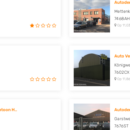
Autodem
uki, Tesla, Toyota,
Metten
7468AH
Op 11,03
Auto Ver
Königwe
7602CX
Op 11,86
ntoon H..
Autodem
Garstwe
7676ST