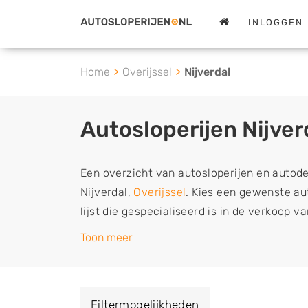
INLOGGEN
Home
Overijssel
Nijverdal
Autosloperijen Nijver
Een overzicht van autosloperijen en autod
Nijverdal,
Overijssel
. Kies een gewenste aut
lijst die gespecialiseerd is in de verkoop 
sloopauto onderdelen of in de inkoop van s
Toon meer
tweedehands auto's (ook zonder apk keuring
vrachtwagen, motor of brommobiel snel e
een demontagebedrijf in de buurt, deze ze
Filtermogelijkheden
of deze liever laten ophalen op een locatie