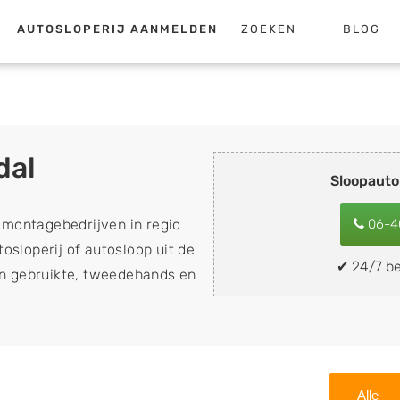
AUTOSLOPERIJ AANMELDEN
ZOEKEN
BLOG
dal
Sloopauto
emontagebedrijven in regio
06-4
osloperij of autosloop uit de
✔ 24/7 be
van gebruikte, tweedehands en
loopauto's, schadeauto's en
). Wilt u uw auto, camper,
n eenvoudig verkopen aan
lf wegbrengen naar de sloop
Alle
 naar keuze? Kies dan voor