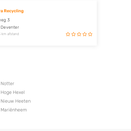
a Recycling
weg 3
Deventer
3 km afstand
Notter
Hoge Hexel
Nieuw Heeten
Mariënheem