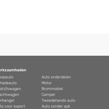
erkzaamheden
oopauto
Auto onderdelen
hadeauto
Motor
drijfswagen
Brommobiel
achtwagen
Camper
nhanger
Tweedehands auto
to voor export
Auto zonder apk