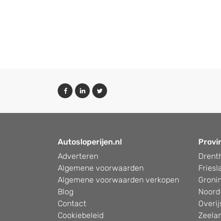
Autosloperijen.nl
Provi
Adverteren
Drent
Algemene voorwaarden
Friesl
Algemene voorwaarden verkopen
Groni
Blog
Noord
Contact
Overij
Cookiebeleid
Zeela