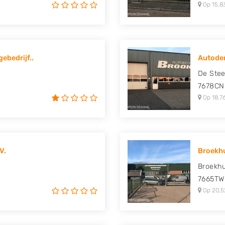
Op 15,8
ebedrijf..
Autode
De Stee
7678CN
Op 18,7
V.
Broekh
Broekh
7665TW
Op 20,5