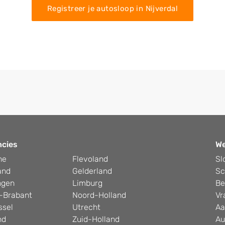
Registreer je autosloop in Nijverdal
ncies
W
he
Flevoland
Sl
and
Gelderland
Sc
ngen
Limburg
Be
-Brabant
Noord-Holland
Vr
ssel
Utrecht
Aa
nd
Zuid-Holland
Au