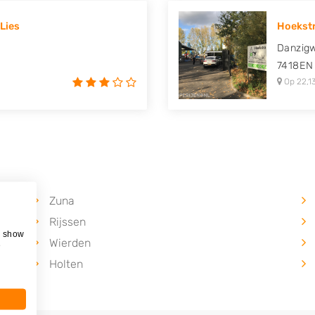
Lies
Hoekstr
Danzig
7418EN
Op 22,1
Zuna
Rijssen
, show
Wierden
e
Holten