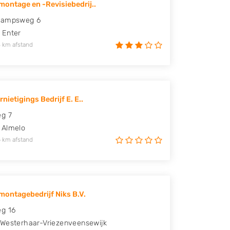
ontage en -Revisiebedrij..
kampsweg 6
Enter
 km afstand
nietigings Bedrijf E. E..
g 7
Almelo
 km afstand
ontagebedrijf Niks B.V.
g 16
Westerhaar-Vriezenveensewijk