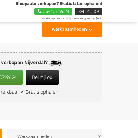
Sloopauto verkopen? Gratis laten ophalen!
06-40719624
BEL MIJ OP
Gratis ophalen - Altijd een vergoeding
[Ad]
Werkzaamheden
 verkopen Nijverdal?
0719624
Bel mij op
reikbaar ✔ Gratis ophalen!