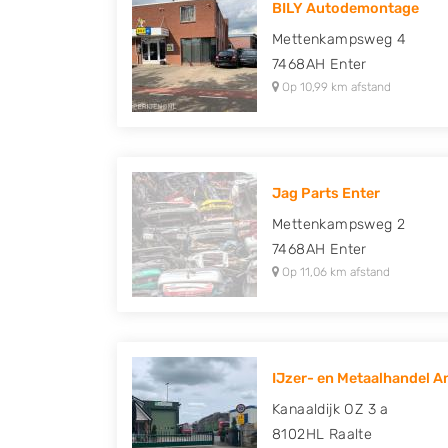
BILY Autodemontage
Peugeot, Porsche, Renault, Seat, Skoda, Suz
Mettenkampsweg 4
Volkswagen en Volvo.
7468AH
Enter
Op 10,99 km afstand
Jag Parts Enter
Mettenkampsweg 2
7468AH
Enter
Op 11,06 km afstand
IJzer- en Metaalhandel A
Kanaaldijk OZ 3 a
8102HL
Raalte