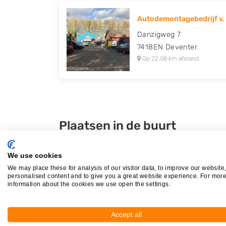
Autodemontagebedrijf v. 
Danzigweg 7
7418EN
Deventer
Op 22,08 km afstand
Plaatsen in de buurt
Hellendoorn
We use cookies
Haarle
We may place these for analysis of our visitor data, to improve our website
Luttenberg
personalised content and to give you a great website experience. For mor
information about the cookies we use open the settings.
Daarle
Accept all