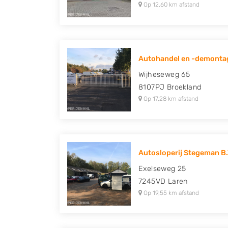
Op 12,60 km afstand
Autohandel en -demontag
Wijheseweg 65
8107PJ
Broekland
Op 17,28 km afstand
Autosloperij Stegeman B.
Exelseweg 25
7245VD
Laren
Op 19,55 km afstand