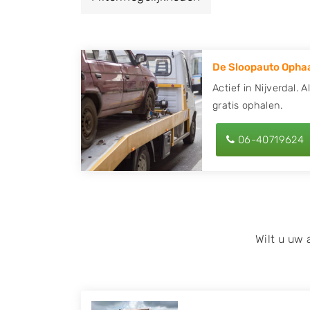
een autodemontagebedrijf of autosloperij 
en ontvang een vergoeding voor uw oude of
De Sloopauto Ophaa
Zoekt u liever naar een sloperij in een ande
hier alle bedrijven in
Overijssel
. U kunt ook
Actief in Nijverdal. 
gratis ophalen.
behulp van uw postcode.
U kunt er ook voor kiezen om direct uw slo
06-40719624
laten halen door de Sloopauto Ophaaldienst
kunnen uw
auto gratis ophalen in Nijverda
op of maak een terugbelafspraak. Wilt u d
onderdelen offerte aanvragen? Dat kan via 
kenteken in en druk op verzenden.
Wilt u uw
Wij kunnen u helpen met de inkoop van auto'
zoals Alfa Romeo, Audi, BMW, Chevrolet, Cit
Honda, Hyundai, Kia, Mazda, Mercedes Benz,