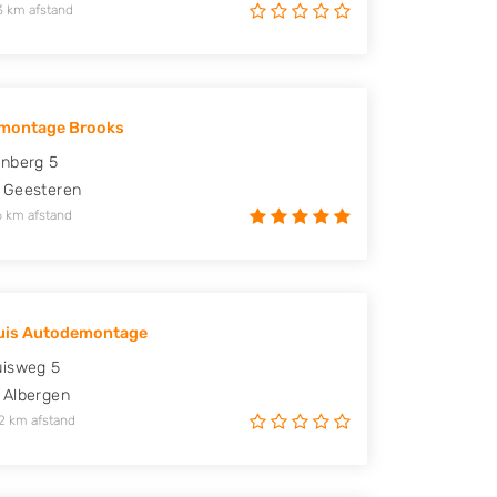
3 km afstand
montage Brooks
nberg 5
Geesteren
6 km afstand
uis Autodemontage
uisweg 5
Albergen
2 km afstand