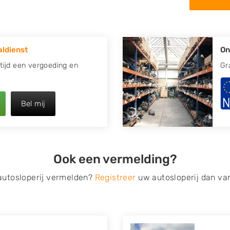
in de omgeving van Nijverdal
 kapotte auto.
ldienst
On
re plaats of regio? U vindt
zoeken
naar een sloop met
Altijd een vergoeding en
Gr
opauto te verkopen en op te
Bel mij
 van Autosloperijen.nl. Wij
l
. Neem telefonisch contact
irect een tweedehands auto
Ook een vermelding?
de Onderdelenlijn! Vul uw
 autosloperij vermelden?
Registreer
uw autosloperij dan va
s van eigenlijk alle merken,
roën, Dacia, Fiat, Ford,
 Mitsubishi, Nissan, Opel,