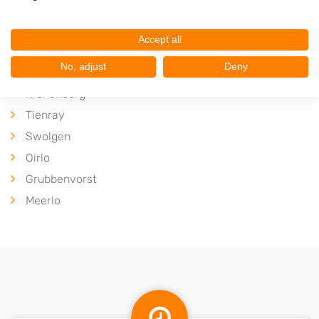
Hegelsom
Castenray
Accept all
Sevenum
No, adjust
Deny
America
Kronenberg
Tienray
Swolgen
Oirlo
Grubbenvorst
Meerlo