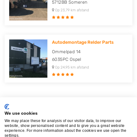
5712BB
Someren
Op 23,79 km afstand
Autodemontage Relder Parts
Ommelpad 14
6035PC
Ospel
Op 24,95 km afstand
Plaatsen in de buurt
We use cookies
We may place these for analysis of our visitor data, to improve our
Meterik
website, show personalised content and to give you a great website
experience. For more information about the cookies we use open the
Melderslo
settings.