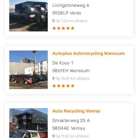
Livingstoneweg 6
5928LP
Venlo
Op 7,22 km afstand
Autoplus Autorecycling Wanssum
De Kooy 1
5861EH
Wanssum
Op 10,29 km afstand
Auto Recycling Venray
Smakterweg 25 A
5804AE
Venray
Op 11,52 km afstand