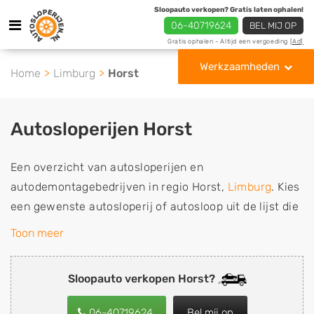
Sloopauto verkopen? Gratis laten ophalen!
06-40719624
BEL MIJ OP
Gratis ophalen - Altijd een vergoeding
[Ad]
Werkzaamheden
Home
Limburg
Horst
Autosloperijen Horst
Een overzicht van autosloperijen en
autodemontagebedrijven in regio Horst,
Limburg
. Kies
een gewenste autosloperij of autosloop uit de lijst die
gespecialiseerd is in de verkoop van gebruikte,
Toon meer
tweedehands en sloopauto onderdelen of in de inkoop
van sloopauto's, schadeauto's en tweedehands auto's
Sloopauto verkopen Horst?
(ook zonder apk keuring). Wilt u uw auto, camper,
vrachtwagen, motor of brommobiel snel en eenvoudig
06-40719624
Bel mij op