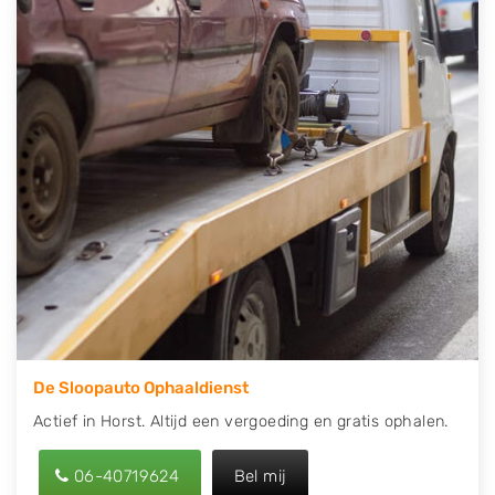
direct een tweedehands auto onderdelen offerte
aanvragen? Dat kan via de Onderdelenlijn! Vul uw
kenteken in en druk op verzenden.
Wij kunnen u helpen met de inkoop van auto's van
eigenlijk alle merken, zoals Alfa Romeo, Audi, BMW,
Chevrolet, Citroën, Dacia, Fiat, Ford, Honda, Hyundai,
Kia, Mazda, Mercedes Benz, Mitsubishi, Nissan, Opel,
Peugeot, Porsche, Renault, Seat, Skoda, Suzuki, Tesla,
Toyota, Volkswagen en Volvo.
De Sloopauto Ophaaldienst
Actief in Horst. Altijd een vergoeding en gratis ophalen.
06-40719624
Bel mij