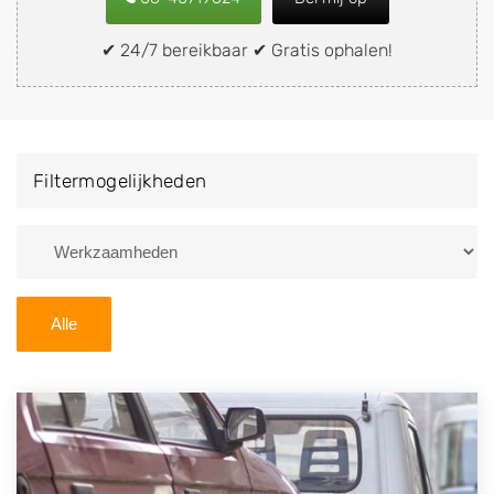
verkopen aan een demontagebedrijf in de buurt, deze
zelf wegbrengen naar de sloop of deze liever laten
✔ 24/7 bereikbaar ✔ Gratis ophalen!
ophalen op een locatie naar keuze? Kies dan voor een
autodemontagebedrijf of autosloperij in de omgeving
van Horst en ontvang een vergoeding voor uw oude of
kapotte auto.
Filtermogelijkheden
Zoekt u liever naar een sloperij in een andere plaats of
regio? U vindt hier alle bedrijven in
Limburg
. U kunt
ook
zoeken
naar een sloop met behulp van uw
postcode.
Alle
U kunt er ook voor kiezen om direct uw sloopauto te
verkopen en op te laten halen door de Sloopauto
Ophaaldienst van Autosloperijen.nl. Wij kunnen uw
auto gratis ophalen in Horst
. Neem telefonisch
contact op of maak een terugbelafspraak. Wilt u