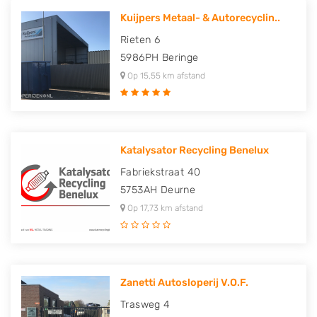
Kuijpers Metaal- & Autorecyclin..
Rieten 6
5986PH
Beringe
Op 15,55 km afstand
Katalysator Recycling Benelux
Fabriekstraat 40
5753AH
Deurne
Op 17,73 km afstand
Zanetti Autosloperij V.O.F.
Trasweg 4