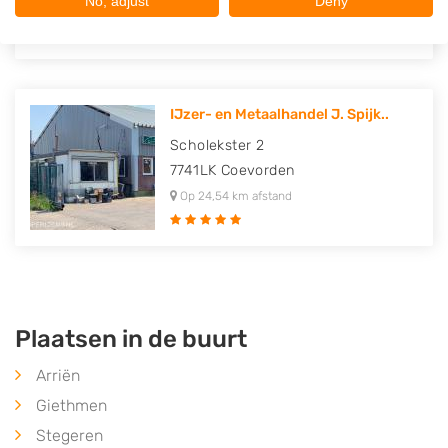
No, adjust
Deny
Op 22,00 km afstand
IJzer- en Metaalhandel J. Spijk..
Scholekster 2
7741LK
Coevorden
Op 24,54 km afstand
Plaatsen in de buurt
Arriën
Giethmen
Stegeren