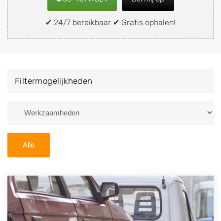
snel en eenvoudig verkopen aan een
demontagebedrijf in de buurt, deze zelf wegbrengen
✔ 24/7 bereikbaar ✔ Gratis ophalen!
naar de sloop of deze liever laten ophalen op een
locatie naar keuze? Kies dan voor een
autodemontagebedrijf of autosloperij in de omgeving
van Ommen en ontvang een vergoeding voor uw oude
Filtermogelijkheden
of kapotte auto.
Zoekt u liever naar een sloperij in een andere plaats of
regio? U vindt hier alle bedrijven in
Overijssel
. U kunt
ook
zoeken
naar een sloop met behulp van uw
Alle
postcode.
U kunt er ook voor kiezen om direct uw sloopauto te
verkopen en op te laten halen door de Sloopauto
Ophaaldienst van Autosloperijen.nl. Wij kunnen uw
auto gratis ophalen in Ommen
. Neem telefonisch