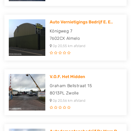
Auto Vernietigings Bedrijf E. E..
Königweg 7
7602CX
Almelo
Op 20,55 km afstand
V.O.F. Het Midden
Graham Bellstraat 15
8013PL
Zwolle
Op 20,56 km afstand