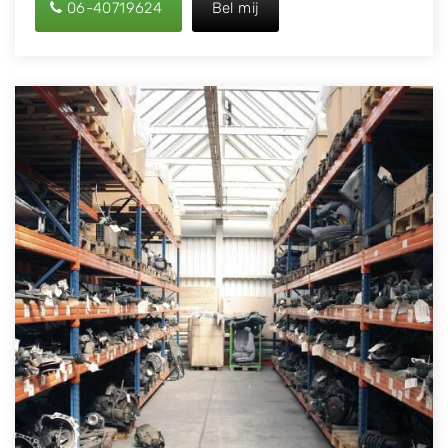
06-40719624
Bel mij