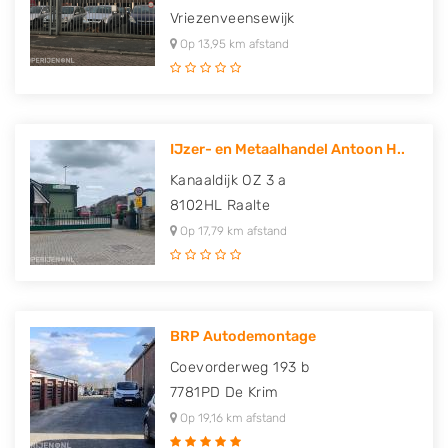
Vriezenveensewijk
Op 13,95 km afstand
IJzer- en Metaalhandel Antoon H..
Kanaaldijk OZ 3 a
8102HL
Raalte
Op 17,79 km afstand
BRP Autodemontage
Coevorderweg 193 b
7781PD
De Krim
Op 19,16 km afstand