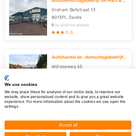
Autodemontagebedrijf De Mars B...
Graham Bellstraat 13
8013PL
Zwolle
Op 20,59 km afstand
Autohandel en -demontagebedrijf..
Wijheseweg 65
8107PJ
Broekland
Op 21,06 km afstand
We use cookies
We may place these for analysis of our visitor data, to improve our
website, show personalised content and to give you a great website
experience. For more information about the cookies we use open the
settings.
Autodemontage Brooks
De Steenberg 5
Accept all
7678CN
Geesteren