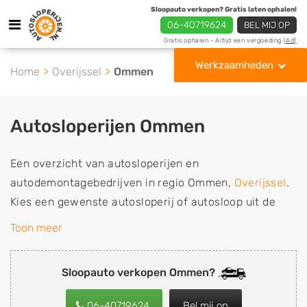
Sloopauto verkopen? Gratis laten ophalen!
06-40719624
BEL MIJ OP
Gratis ophalen - Altijd een vergoeding
[Ad]
Werkzaamheden
Home
Overijssel
Ommen
Autosloperijen Ommen
Een overzicht van autosloperijen en
autodemontagebedrijven in regio Ommen,
Overijssel
.
Kies een gewenste autosloperij of autosloop uit de
lijst die gespecialiseerd is in de verkoop van
Toon meer
gebruikte, tweedehands en sloopauto onderdelen of in
de inkoop van sloopauto's, schadeauto's en
Sloopauto verkopen Ommen?
tweedehands auto's (ook zonder apk keuring). Wilt u
uw auto, camper, vrachtwagen, motor of brommobiel
06-40719624
Bel mij op