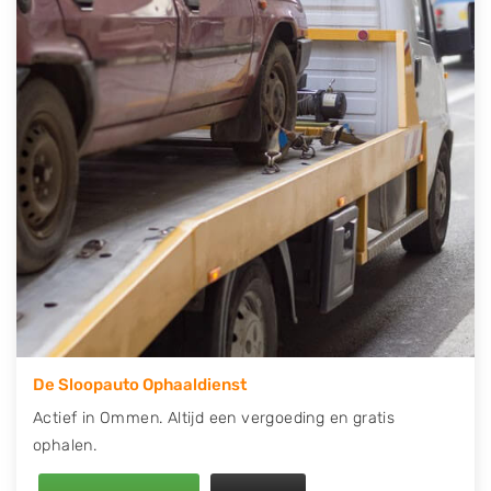
contact op of maak een terugbelafspraak. Wilt u
direct een tweedehands auto onderdelen offerte
aanvragen? Dat kan via de Onderdelenlijn! Vul uw
kenteken in en druk op verzenden.
Wij kunnen u helpen met de inkoop van auto's van
eigenlijk alle merken, zoals Alfa Romeo, Audi, BMW,
Chevrolet, Citroën, Dacia, Fiat, Ford, Honda, Hyundai,
Kia, Mazda, Mercedes Benz, Mitsubishi, Nissan, Opel,
Peugeot, Porsche, Renault, Seat, Skoda, Suzuki, Tesla,
Toyota, Volkswagen en Volvo.
De Sloopauto Ophaaldienst
Actief in Ommen. Altijd een vergoeding en gratis
ophalen.