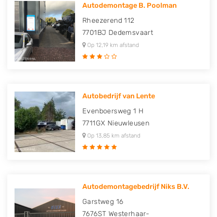
Autodemontage B. Poolman
Rheezerend 112
7701BJ
Dedemsvaart
Op 12,19 km afstand
Autobedrijf van Lente
Evenboersweg 1 H
7711GX
Nieuwleusen
Op 13,85 km afstand
Autodemontagebedrijf Niks B.V.
Garstweg 16
7676ST
Westerhaar-