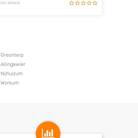
1 km afstand
Greonterp
Allingawier
Nijhuizum
Workum