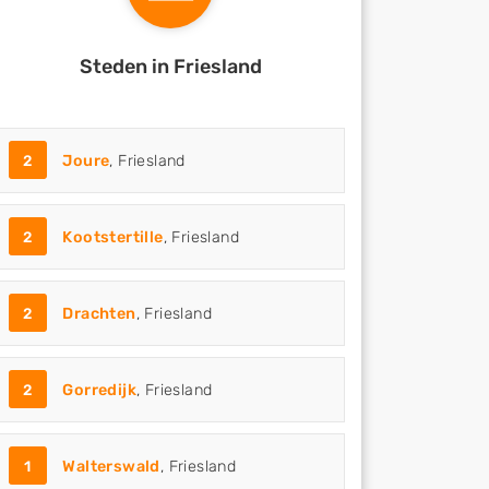
Steden in Friesland
2
Joure
, Friesland
2
Kootstertille
, Friesland
2
Drachten
, Friesland
2
Gorredijk
, Friesland
1
Walterswald
, Friesland