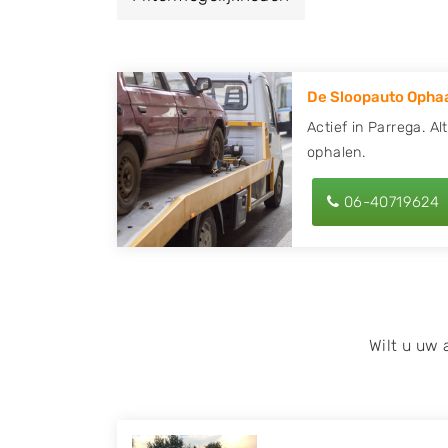
een autodemontagebedrijf of autosloperij 
en ontvang een vergoeding voor uw oude of
De Sloopauto Ophaa
Zoekt u liever naar een sloperij in een ande
hier alle bedrijven in
Friesland
. U kunt ook
Actief in Parrega. Al
ophalen.
behulp van uw postcode.
U kunt er ook voor kiezen om direct uw slo
06-40719624
laten halen door de Sloopauto Ophaaldienst
kunnen uw
auto gratis ophalen in Parreg
op of maak een terugbelafspraak. Wilt u d
onderdelen offerte aanvragen? Dat kan via 
kenteken in en druk op verzenden.
Wilt u uw
Wij kunnen u helpen met de inkoop van auto'
zoals Alfa Romeo, Audi, BMW, Chevrolet, Cit
Honda, Hyundai, Kia, Mazda, Mercedes Benz,