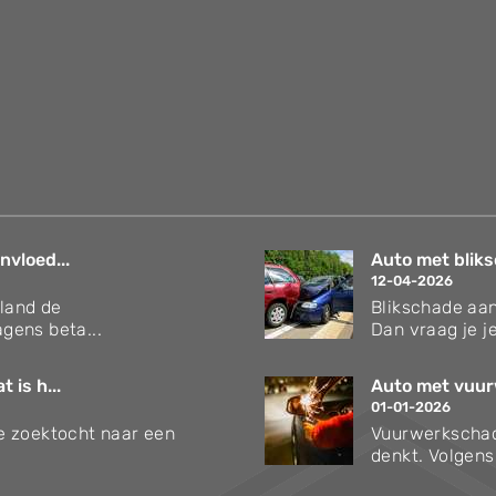
nvloed...
Auto met bliks
12-04-2026
rland de
Blikschade aan
gens beta...
Dan vraag je je
 is h...
Auto met vuur
01-01-2026
 je zoektocht naar een
Vuurwerkschad
denkt. Volgen