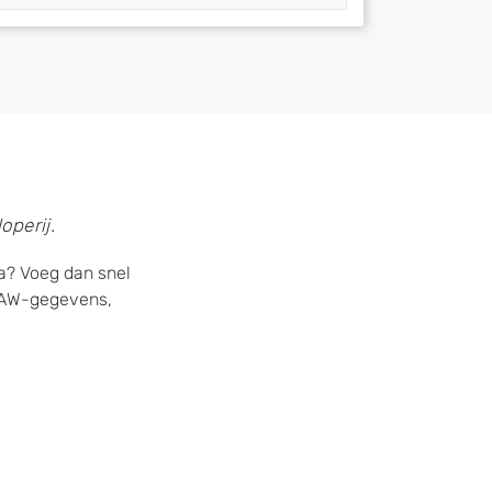
operij.
ga? Voeg dan snel
 NAW-gegevens,