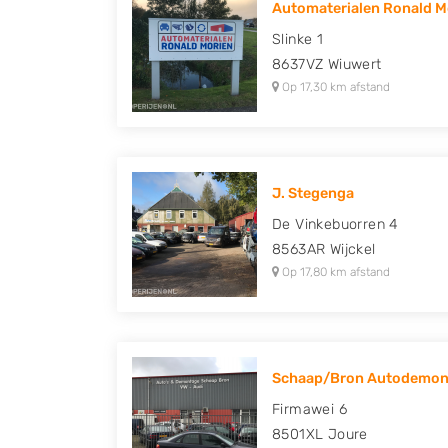
Automaterialen Ronald Mo
Peugeot, Porsche, Renault, Seat, Skoda, Suz
Slinke 1
Volkswagen en Volvo.
8637VZ
Wiuwert
Op 17,30 km afstand
J. Stegenga
De Vinkebuorren 4
8563AR
Wijckel
Op 17,80 km afstand
Schaap/Bron Autodemont
Firmawei 6
8501XL
Joure