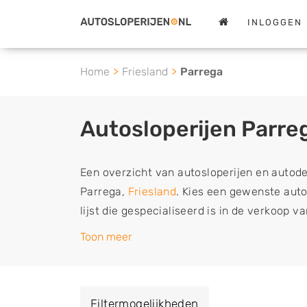
INLOGGEN
Home
Friesland
Parrega
Autosloperijen Parre
Een overzicht van autosloperijen en autod
Parrega,
Friesland
. Kies een gewenste autos
lijst die gespecialiseerd is in de verkoop 
sloopauto onderdelen of in de inkoop van s
Toon meer
tweedehands auto's (ook zonder apk keuring
vrachtwagen, motor of brommobiel snel e
een demontagebedrijf in de buurt, deze ze
Filtermogelijkheden
of deze liever laten ophalen op een locatie