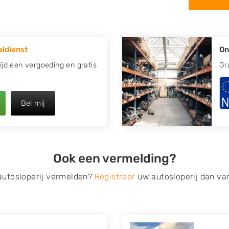
in de omgeving van Parrega
 kapotte auto.
ldienst
On
re plaats of regio? U vindt
zoeken
naar een sloop met
tijd een vergoeding en gratis
Gr
opauto te verkopen en op te
Bel mij
 van Autosloperijen.nl. Wij
a
. Neem telefonisch contact
irect een tweedehands auto
Ook een vermelding?
de Onderdelenlijn! Vul uw
 autosloperij vermelden?
Registreer
uw autosloperij dan va
s van eigenlijk alle merken,
roën, Dacia, Fiat, Ford,
 Mitsubishi, Nissan, Opel,