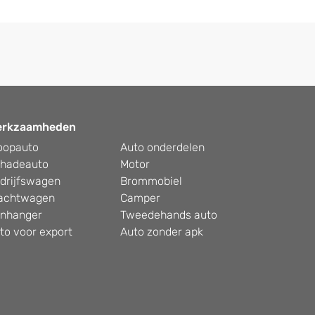
erkzaamheden
oopauto
Auto onderdelen
hadeauto
Motor
drijfswagen
Brommobiel
achtwagen
Camper
nhanger
Tweedehands auto
to voor export
Auto zonder apk