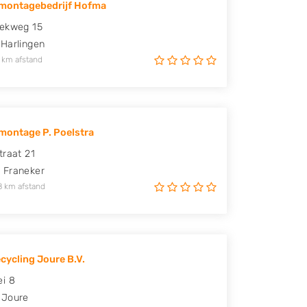
montagebedrijf Hofma
rekweg 15
Harlingen
 km afstand
ontage P. Poelstra
traat 21
N
Franeker
8 km afstand
cycling Joure B.V.
i 8
Joure