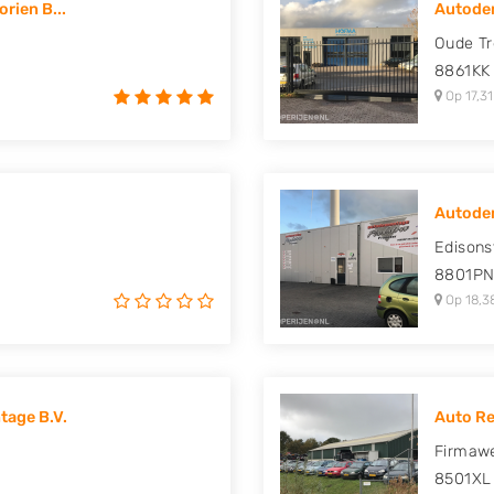
rien B...
Autode
uki, Tesla, Toyota,
Oude T
8861KK
Op 17,31
Autodem
Edisons
8801P
Op 18,3
age B.V.
Auto Re
Firmawe
8501XL