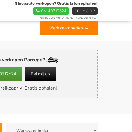
Sloopauto verkopen? Gratis laten ophalen!
06-40719624
BEL MIJ OP
Gratis ophalen - Altijd een vergoeding
[Ad]
Werkzaamheden
o verkopen Parrega?
0719624
Bel mij op
reikbaar ✔ Gratis ophalen!