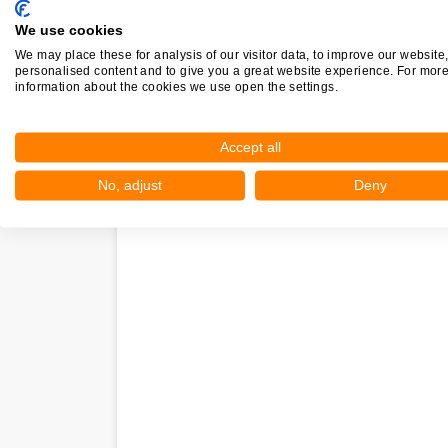
We use cookies
We may place these for analysis of our visitor data, to improve our website
Nieuw in Parrega
personalised content and to give you a great website experience. For mor
information about the cookies we use open the settings.
Nog geen statistieken beschikbaar.
Accept all
No, adjust
Deny