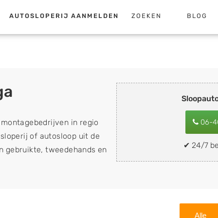
AUTOSLOPERIJ AANMELDEN
ZOEKEN
BLOG
ga
Sloopaut
emontagebedrijven in regio
06-4
loperij of autosloop uit de
✔ 24/7 be
van gebruikte, tweedehands en
loopauto's, schadeauto's en
). Wilt u uw auto, camper,
n eenvoudig verkopen aan
lf wegbrengen naar de sloop
Alle
 naar keuze? Kies dan voor