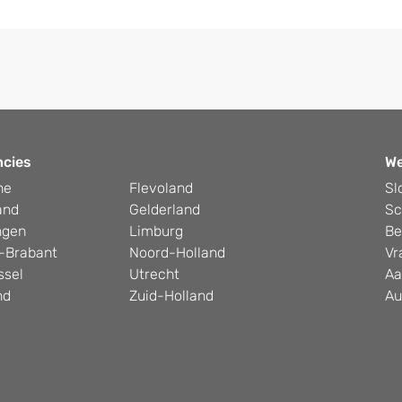
ncies
W
he
Flevoland
Sl
and
Gelderland
Sc
ngen
Limburg
Be
-Brabant
Noord-Holland
Vr
ssel
Utrecht
Aa
nd
Zuid-Holland
Au