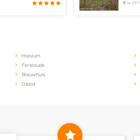
Op 23,9
Hieslum
Ferwoude
Blauwhuis
Gaast