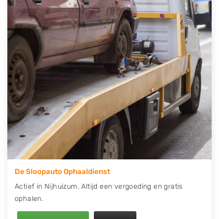
contact op of maak een terugbelafspraak. Wilt u
direct een tweedehands auto onderdelen offerte
aanvragen? Dat kan via de Onderdelenlijn! Vul uw
kenteken in en druk op verzenden.
Wij kunnen u helpen met de inkoop van auto's van
eigenlijk alle merken, zoals Alfa Romeo, Audi, BMW,
Chevrolet, Citroën, Dacia, Fiat, Ford, Honda, Hyundai,
Kia, Mazda, Mercedes Benz, Mitsubishi, Nissan, Opel,
Peugeot, Porsche, Renault, Seat, Skoda, Suzuki, Tesla,
Toyota, Volkswagen en Volvo.
De Sloopauto Ophaaldienst
Actief in Nijhuizum. Altijd een vergoeding en gratis
ophalen.