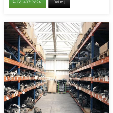
06-40719624
Bel mij