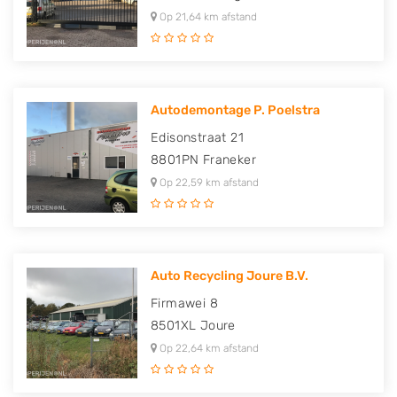
Op 21,64 km afstand
Autodemontage P. Poelstra
Edisonstraat 21
8801PN
Franeker
Op 22,59 km afstand
Auto Recycling Joure B.V.
Firmawei 8
8501XL
Joure
Op 22,64 km afstand