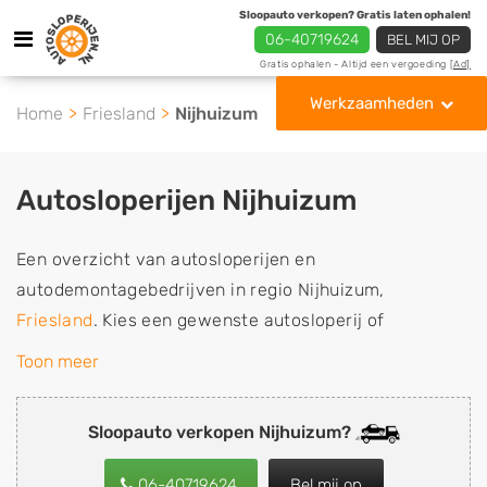
Sloopauto verkopen? Gratis laten ophalen!
06-40719624
BEL MIJ OP
Gratis ophalen - Altijd een vergoeding
[Ad]
Werkzaamheden
Home
Friesland
Nijhuizum
Autosloperijen Nijhuizum
Een overzicht van autosloperijen en
autodemontagebedrijven in regio Nijhuizum,
Friesland
. Kies een gewenste autosloperij of
autosloop uit de lijst die gespecialiseerd is in de
Toon meer
verkoop van gebruikte, tweedehands en sloopauto
onderdelen of in de inkoop van sloopauto's,
Sloopauto verkopen Nijhuizum?
schadeauto's en tweedehands auto's (ook zonder apk
keuring). Wilt u uw auto, camper, vrachtwagen, motor
06-40719624
Bel mij op