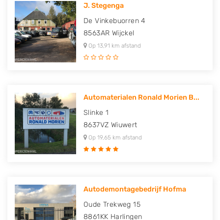
J. Stegenga
De Vinkebuorren 4
8563AR
Wijckel
Op 13,91 km afstand
Automaterialen Ronald Morien B...
Slinke 1
8637VZ
Wiuwert
Op 19,65 km afstand
Autodemontagebedrijf Hofma
Oude Trekweg 15
8861KK
Harlingen