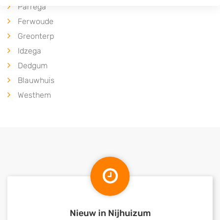
Parrega
Ferwoude
Greonterp
Idzega
Dedgum
Blauwhuis
Westhem
Nieuw in Nijhuizum