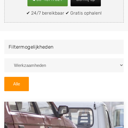
of brommobiel snel en eenvoudig verkopen aan een
demontagebedrijf in de buurt, deze zelf wegbrengen
✔ 24/7 bereikbaar ✔ Gratis ophalen!
naar de sloop of deze liever laten ophalen op een
locatie naar keuze? Kies dan voor een
autodemontagebedrijf of autosloperij in de omgeving
van Nijhuizum en ontvang een vergoeding voor uw
Filtermogelijkheden
oude of kapotte auto.
Zoekt u liever naar een sloperij in een andere plaats of
regio? U vindt hier alle bedrijven in
Friesland
. U kunt
ook
zoeken
naar een sloop met behulp van uw
Alle
postcode.
U kunt er ook voor kiezen om direct uw sloopauto te
verkopen en op te laten halen door de Sloopauto
Ophaaldienst van Autosloperijen.nl. Wij kunnen uw
auto gratis ophalen in Nijhuizum
. Neem telefonisch