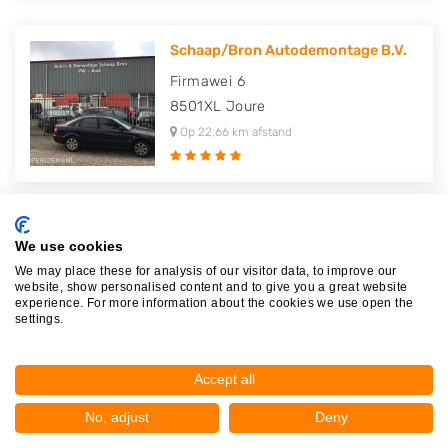
Schaap/Bron Autodemontage B.V.
Firmawei 6
8501XL
Joure
Op 22,66 km afstand
We use cookies
Plaatsen in de buurt
We may place these for analysis of our visitor data, to improve our
website, show personalised content and to give you a great website
experience. For more information about the cookies we use open the
Workum
settings.
Sandfirden
Hieslum
Accept all
It Heidenskip
No, adjust
Deny
Gaastmeer