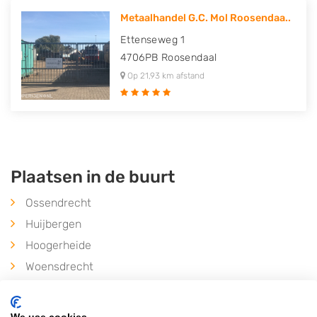
Metaalhandel G.C. Mol Roosendaa..
Ettenseweg 1
4706PB
Roosendaal
Op 21,93 km afstand
Plaatsen in de buurt
Ossendrecht
Huijbergen
Hoogerheide
Woensdrecht
Wouwse Plantage
Nispen