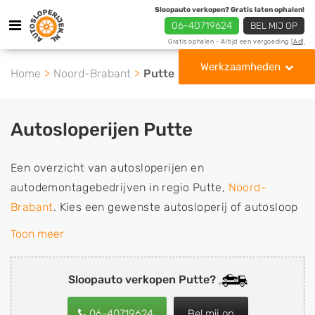
Sloopauto verkopen? Gratis laten ophalen!
06-40719624
BEL MIJ OP
Gratis ophalen - Altijd een vergoeding
[Ad]
Werkzaamheden
Home
Noord-Brabant
Putte
Autosloperijen Putte
Een overzicht van autosloperijen en
autodemontagebedrijven in regio Putte,
Noord-
Brabant
. Kies een gewenste autosloperij of autosloop
uit de lijst die gespecialiseerd is in de verkoop van
Toon meer
gebruikte, tweedehands en sloopauto onderdelen of in
de inkoop van sloopauto's, schadeauto's en
Sloopauto verkopen Putte?
tweedehands auto's (ook zonder apk keuring). Wilt u
uw auto, camper, vrachtwagen, motor of brommobiel
06-40719624
Bel mij op