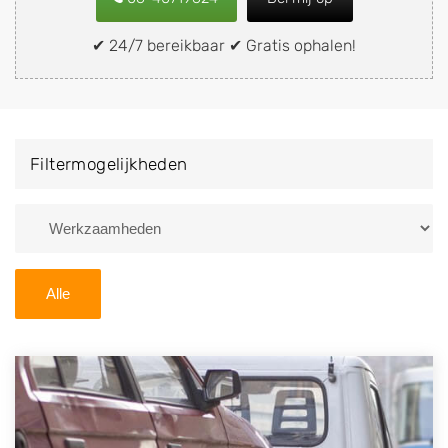
snel en eenvoudig verkopen aan een
demontagebedrijf in de buurt, deze zelf wegbrengen
✔ 24/7 bereikbaar ✔ Gratis ophalen!
naar de sloop of deze liever laten ophalen op een
locatie naar keuze? Kies dan voor een
autodemontagebedrijf of autosloperij in de omgeving
van Putte en ontvang een vergoeding voor uw oude of
Filtermogelijkheden
kapotte auto.
Zoekt u liever naar een sloperij in een andere plaats of
regio? U vindt hier alle bedrijven in
Noord-Brabant
. U
kunt ook
zoeken
naar een sloop met behulp van uw
Alle
postcode.
U kunt er ook voor kiezen om direct uw sloopauto te
verkopen en op te laten halen door de Sloopauto
Ophaaldienst van Autosloperijen.nl. Wij kunnen uw
auto gratis ophalen in Putte
. Neem telefonisch