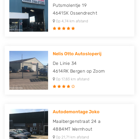
Putsmolentje 19
4641SK
Ossendrecht
Op 4,74 km afstand
Nelis Otto Autosloperij
De Linie 34
4614RK
Bergen op Zoom
Op 17,83 km afstand
Autodemontage Joko
Maalbergenstraat 24 a
4884MT
Wernhout
Op 21,71 km afstand