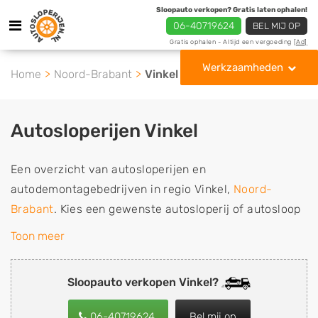
Sloopauto verkopen? Gratis laten ophalen!
06-40719624
BEL MIJ OP
Gratis ophalen - Altijd een vergoeding
[Ad]
Werkzaamheden
Home
Noord-Brabant
Vinkel
Autosloperijen Vinkel
Een overzicht van autosloperijen en
autodemontagebedrijven in regio Vinkel,
Noord-
Brabant
. Kies een gewenste autosloperij of autosloop
uit de lijst die gespecialiseerd is in de verkoop van
Toon meer
gebruikte, tweedehands en sloopauto onderdelen of in
de inkoop van sloopauto's, schadeauto's en
Sloopauto verkopen Vinkel?
tweedehands auto's (ook zonder apk keuring). Wilt u
uw auto, camper, vrachtwagen, motor of brommobiel
06-40719624
Bel mij op