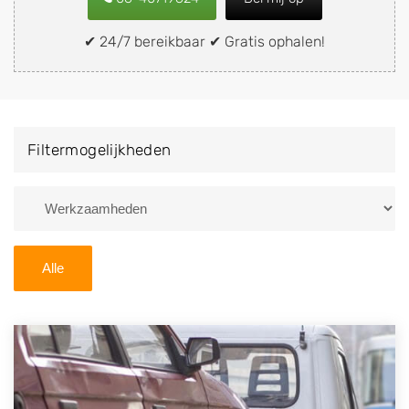
snel en eenvoudig verkopen aan een
demontagebedrijf in de buurt, deze zelf wegbrengen
✔ 24/7 bereikbaar ✔ Gratis ophalen!
naar de sloop of deze liever laten ophalen op een
locatie naar keuze? Kies dan voor een
autodemontagebedrijf of autosloperij in de omgeving
van Vinkel en ontvang een vergoeding voor uw oude
Filtermogelijkheden
of kapotte auto.
Zoekt u liever naar een sloperij in een andere plaats of
regio? U vindt hier alle bedrijven in
Noord-Brabant
. U
kunt ook
zoeken
naar een sloop met behulp van uw
Alle
postcode.
U kunt er ook voor kiezen om direct uw sloopauto te
verkopen en op te laten halen door de Sloopauto
Ophaaldienst van Autosloperijen.nl. Wij kunnen uw
auto gratis ophalen in Vinkel
. Neem telefonisch