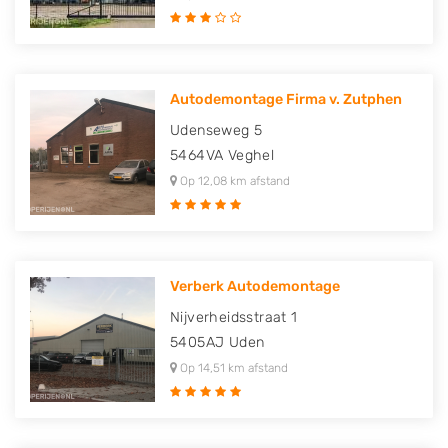
Autodemontage Firma v. Zutphen
Udenseweg 5
5464VA
Veghel
Op 12,08 km afstand
Verberk Autodemontage
Nijverheidsstraat 1
5405AJ
Uden
Op 14,51 km afstand