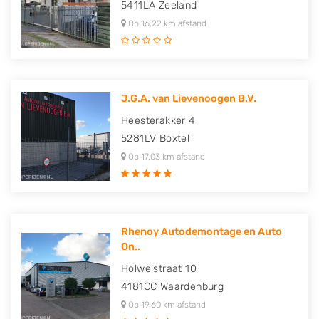
5411LA
Zeeland
Op 16,22 km afstand
J.G.A. van Lievenoogen B.V.
Heesterakker 4
5281LV
Boxtel
Op 17,03 km afstand
Rhenoy Autodemontage en Auto
On..
Holweistraat 10
4181CC
Waardenburg
Op 19,60 km afstand