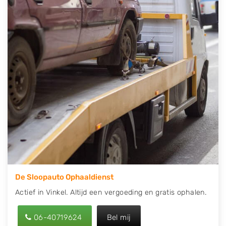
contact op of maak een terugbelafspraak. Wilt u
direct een tweedehands auto onderdelen offerte
aanvragen? Dat kan via de Onderdelenlijn! Vul uw
kenteken in en druk op verzenden.
Wij kunnen u helpen met de inkoop van auto's van
eigenlijk alle merken, zoals Alfa Romeo, Audi, BMW,
Chevrolet, Citroën, Dacia, Fiat, Ford, Honda, Hyundai,
Kia, Mazda, Mercedes Benz, Mitsubishi, Nissan, Opel,
Peugeot, Porsche, Renault, Seat, Skoda, Suzuki, Tesla,
Toyota, Volkswagen en Volvo.
De Sloopauto Ophaaldienst
Actief in Vinkel. Altijd een vergoeding en gratis ophalen.
06-40719624
Bel mij