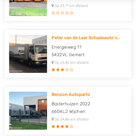
Op 23,71 km afstand
Peter van de Laar Schadeauto’s..
Energieweg 17
5422VL
Gemert
Op 23,82 km afstand
Benzon Autoparts
Bijsterhuizen 2022
6604LJ
Wijchen
Op 24,86 km afstand