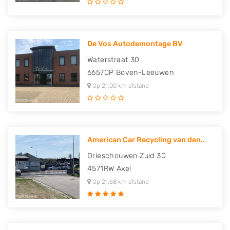
De Vos Autodemontage BV
Waterstraat 30
6657CP
Boven-Leeuwen
Op 21,00 km afstand
American Car Recycling van den..
Drieschouwen Zuid 30
4571RW
Axel
Op 21,68 km afstand