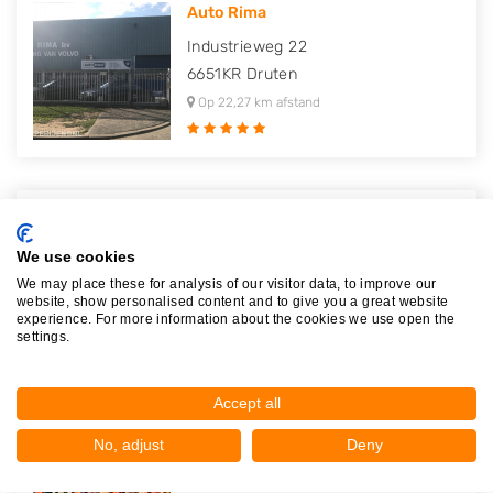
Auto Rima
Industrieweg 22
6651KR
Druten
Op 22,27 km afstand
Autodemontage Bedrijf W. de Laa..
Energieweg 24
We use cookies
5071NP
Udenhout
We may place these for analysis of our visitor data, to improve our
website, show personalised content and to give you a great website
Op 22,57 km afstand
experience. For more information about the cookies we use open the
settings.
Accept all
Autorecycling Reuvers
No, adjust
Deny
Noorderhavenweg 2
4004JX
Tiel