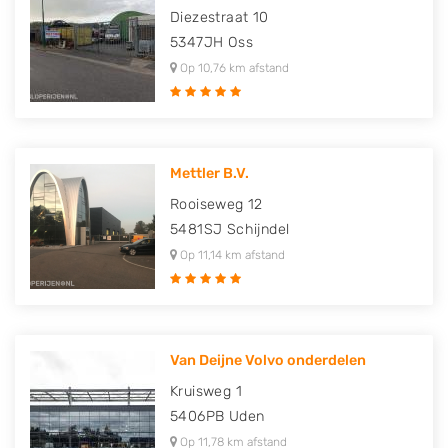
Diezestraat 10
5347JH
Oss
Op 10,76 km afstand
Mettler B.V.
Rooiseweg 12
5481SJ
Schijndel
Op 11,14 km afstand
Van Deijne Volvo onderdelen
Kruisweg 1
5406PB
Uden
Op 11,78 km afstand