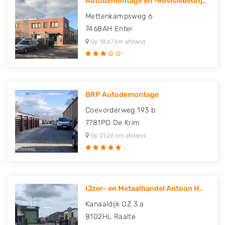
Autodemontage en -Revisiebedrij..
Mettenkampsweg 6
7468AH
Enter
Op 18,67 km afstand
BRP Autodemontage
Coevorderweg 193 b
7781PD
De Krim
Op 21,26 km afstand
IJzer- en Metaalhandel Antoon H..
Kanaaldijk OZ 3 a
8102HL
Raalte