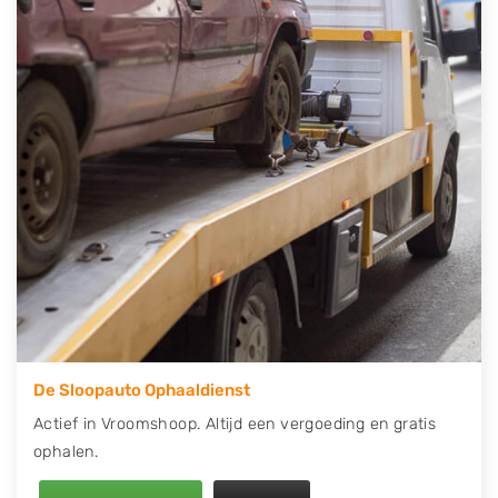
telefonisch contact op of maak een terugbelafspraak.
Wilt u direct een tweedehands auto onderdelen
offerte aanvragen? Dat kan via de Onderdelenlijn! Vul
uw kenteken in en druk op verzenden.
Wij kunnen u helpen met de inkoop van auto's van
eigenlijk alle merken, zoals Alfa Romeo, Audi, BMW,
Chevrolet, Citroën, Dacia, Fiat, Ford, Honda, Hyundai,
Kia, Mazda, Mercedes Benz, Mitsubishi, Nissan, Opel,
Peugeot, Porsche, Renault, Seat, Skoda, Suzuki, Tesla,
Toyota, Volkswagen en Volvo.
De Sloopauto Ophaaldienst
Actief in Vroomshoop. Altijd een vergoeding en gratis
ophalen.