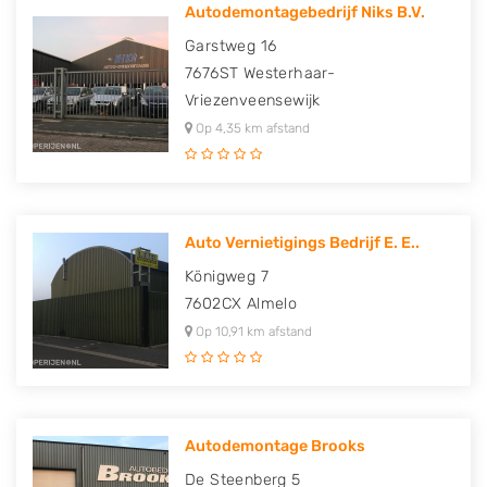
Autodemontagebedrijf Niks B.V.
Garstweg 16
7676ST
Westerhaar-
Vriezenveensewijk
Op 4,35 km afstand
Auto Vernietigings Bedrijf E. E..
Königweg 7
7602CX
Almelo
Op 10,91 km afstand
Autodemontage Brooks
De Steenberg 5