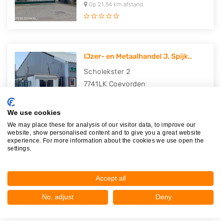
Op 21,34 km afstand
IJzer- en Metaalhandel J. Spijk..
Scholekster 2
7741LK
Coevorden
Op 23,25 km afstand
We use cookies
We may place these for analysis of our visitor data, to improve our
website, show personalised content and to give you a great website
experience. For more information about the cookies we use open the
Autobedrijf van Lente
settings.
Evenboersweg 1 H
7711GX
Nieuwleusen
Accept all
Op 24,16 km afstand
No, adjust
Deny