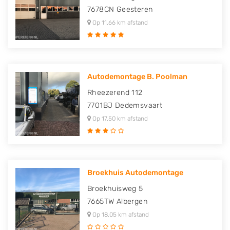
7678CN
Geesteren
Op 11,66 km afstand
Autodemontage B. Poolman
Rheezerend 112
7701BJ
Dedemsvaart
Op 17,50 km afstand
Broekhuis Autodemontage
Broekhuisweg 5
7665TW
Albergen
Op 18,05 km afstand