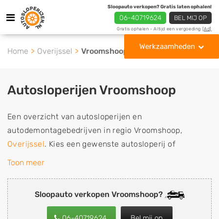
Sloopauto verkopen? Gratis laten ophalen!
06-40719624
BEL MIJ OP
Gratis ophalen - Altijd een vergoeding
[Ad]
Werkzaamheden
Home
Overijssel
Vroomshoop
Autosloperijen Vroomshoop
Een overzicht van autosloperijen en
autodemontagebedrijven in regio Vroomshoop,
Overijssel
. Kies een gewenste autosloperij of
autosloop uit de lijst die gespecialiseerd is in de
Toon meer
verkoop van gebruikte, tweedehands en sloopauto
onderdelen of in de inkoop van sloopauto's,
Sloopauto verkopen Vroomshoop?
schadeauto's en tweedehands auto's (ook zonder apk
keuring). Wilt u uw auto, camper, vrachtwagen, motor
06-40719624
Bel mij op