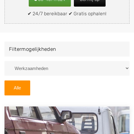
of brommobiel snel en eenvoudig verkopen aan een
demontagebedrijf in de buurt, deze zelf wegbrengen
✔ 24/7 bereikbaar ✔ Gratis ophalen!
naar de sloop of deze liever laten ophalen op een
locatie naar keuze? Kies dan voor een
autodemontagebedrijf of autosloperij in de omgeving
van Vroomshoop en ontvang een vergoeding voor uw
Filtermogelijkheden
oude of kapotte auto.
Zoekt u liever naar een sloperij in een andere plaats of
regio? U vindt hier alle bedrijven in
Overijssel
. U kunt
ook
zoeken
naar een sloop met behulp van uw
Alle
postcode.
U kunt er ook voor kiezen om direct uw sloopauto te
verkopen en op te laten halen door de Sloopauto
Ophaaldienst van Autosloperijen.nl. Wij kunnen uw
auto gratis ophalen in Vroomshoop
. Neem