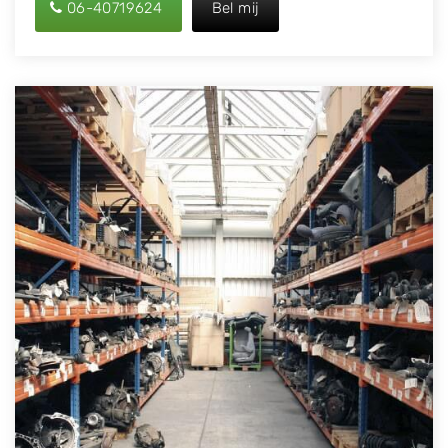
06-40719624
Bel mij