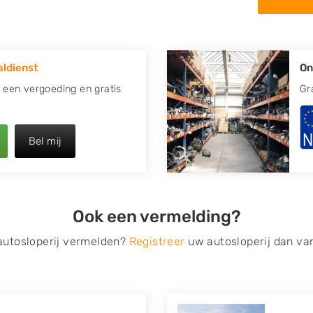
 in de omgeving van Wouw en
apotte auto.
ldienst
On
re plaats of regio? U vindt
t ook
zoeken
naar een sloop
d een vergoeding en gratis
Gr
opauto te verkopen en op te
Bel mij
 van Autosloperijen.nl. Wij
Neem telefonisch contact op
ct een tweedehands auto
Ook een vermelding?
de Onderdelenlijn! Vul uw
 autosloperij vermelden?
Registreer
uw autosloperij dan va
s van eigenlijk alle merken,
roën, Dacia, Fiat, Ford,
 Mitsubishi, Nissan, Opel,