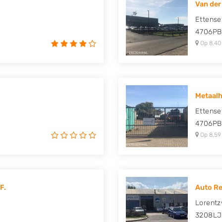
Van der
uki, Tesla, Toyota,
Ettens
4706PB
Op 8,40
Metaalh
Ettense
4706PB
Op 8,59
F.
Auto Re
Lorentz
3208LJ