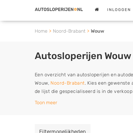
INLOGGEN
Home
Noord-Brabant
Wouw
Autosloperijen Wouw
Een overzicht van autosloperijen en autod
Wouw,
Noord-Brabant
. Kies een gewenste a
de lijst die gespecialiseerd is in de verko
en sloopauto onderdelen of in de inkoop va
Toon meer
en tweedehands auto's (ook zonder apk keur
vrachtwagen, motor of brommobiel snel e
een demontagebedrijf in de buurt, deze ze
Filtermogelijkheden
of deze liever laten ophalen op een locatie