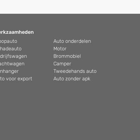
erkzaamheden
oopauto
Auto onderdelen
hadeauto
Motor
drijfswagen
Brommobiel
achtwagen
Camper
nhanger
Tweedehands auto
to voor export
Auto zonder apk