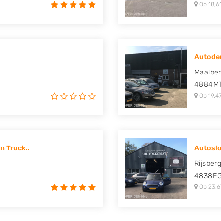
Op 18,61
n
Autode
Maalber
4884M
Op 19,47
n Truck..
Autoslo
Rijsber
4838E
Op 23,6