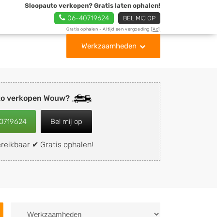
Sloopauto verkopen? Gratis laten ophalen!
06-40719624
BEL MIJ OP
Gratis ophalen - Altijd een vergoeding
[Ad]
Werkzaamheden
to verkopen Wouw?
0719624
Bel mij op
reikbaar ✔ Gratis ophalen!