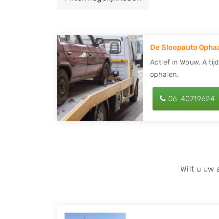
een autodemontagebedrijf of autosloperij
ontvang een vergoeding voor uw oude of k
De Sloopauto Ophaa
Zoekt u liever naar een sloperij in een ande
hier alle bedrijven in
Noord-Brabant
. U kun
Actief in Wouw. Altij
ophalen.
met behulp van uw postcode.
U kunt er ook voor kiezen om direct uw slo
06-40719624
laten halen door de Sloopauto Ophaaldienst
kunnen uw
auto gratis ophalen in Wouw
. 
of maak een terugbelafspraak. Wilt u dire
onderdelen offerte aanvragen? Dat kan via 
kenteken in en druk op verzenden.
Wilt u uw
Wij kunnen u helpen met de inkoop van auto'
zoals Alfa Romeo, Audi, BMW, Chevrolet, Cit
Honda, Hyundai, Kia, Mazda, Mercedes Benz,