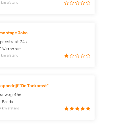
 km afstand
montage Joko
genstraat 24 a
T
Wernhout
 km afstand
opbedrijf "De Toekomst"
gseweg 466
G
Breda
7 km afstand