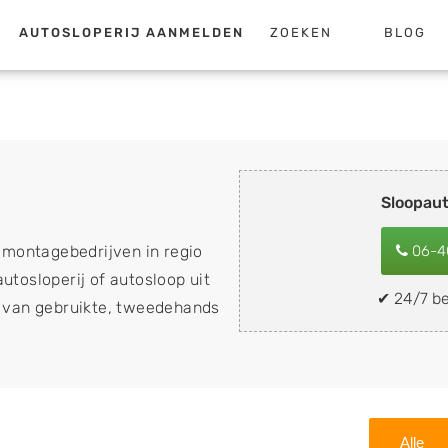
AUTOSLOPERIJ AANMELDEN
ZOEKEN
BLOG
Sloopau
emontagebedrijven in regio
06-4
utosloperij of autosloop uit
✔ 24/7 be
op van gebruikte, tweedehands
n sloopauto's, schadeauto's
ing). Wilt u uw auto, camper,
n eenvoudig verkopen aan
lf wegbrengen naar de sloop
Alle
 naar keuze? Kies dan voor