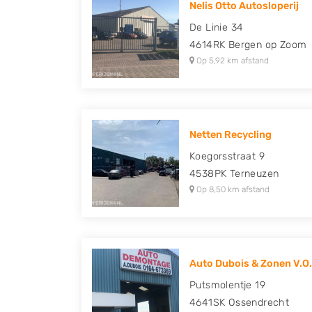
Nelis Otto Autosloperij
Peugeot, Porsche, Renault, Seat, Skoda, Suz
De Linie 34
Volkswagen en Volvo.
4614RK
Bergen op Zoom
Op 5,92 km afstand
Netten Recycling
Koegorsstraat 9
4538PK
Terneuzen
Op 8,50 km afstand
Auto Dubois & Zonen V.O.
Putsmolentje 19
4641SK
Ossendrecht