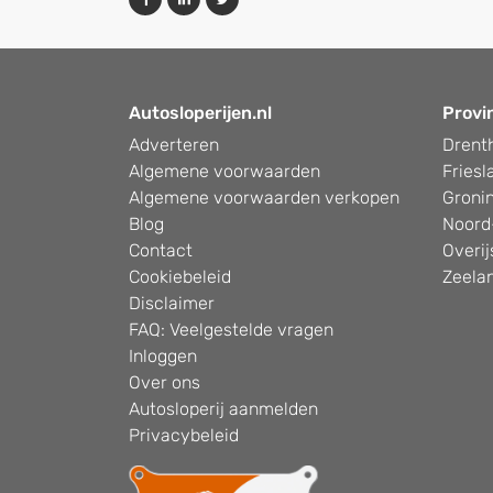
Autosloperijen.nl
Provi
Adverteren
Drent
Algemene voorwaarden
Friesl
Algemene voorwaarden verkopen
Groni
Blog
Noord
Contact
Overij
Cookiebeleid
Zeela
Disclaimer
FAQ: Veelgestelde vragen
Inloggen
Over ons
Autosloperij aanmelden
Privacybeleid