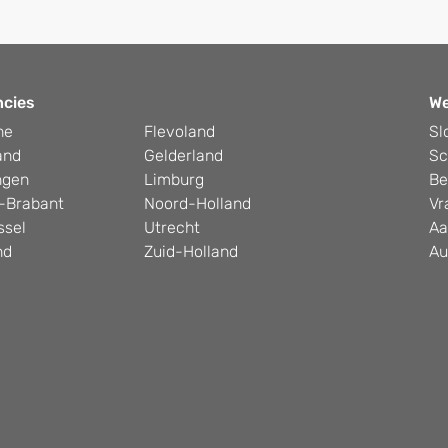
ncies
W
he
Flevoland
Sl
and
Gelderland
Sc
ngen
Limburg
Be
-Brabant
Noord-Holland
Vr
ssel
Utrecht
Aa
nd
Zuid-Holland
Au