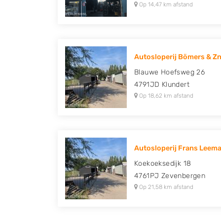
Op 14,47 km afstand
Autosloperij Bömers & Z
Blauwe Hoefsweg 26
4791JD
Klundert
Op 18,62 km afstand
Autosloperij Frans Leema
Koekoeksedijk 18
4761PJ
Zevenbergen
Op 21,58 km afstand