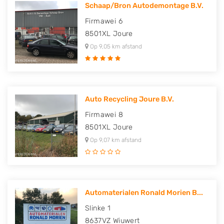
Schaap/Bron Autodemontage B.V.
Firmawei 6
8501XL
Joure
Op 9,05 km afstand
Auto Recycling Joure B.V.
Firmawei 8
8501XL
Joure
Op 9,07 km afstand
Automaterialen Ronald Morien B...
Slinke 1
8637VZ
Wiuwert