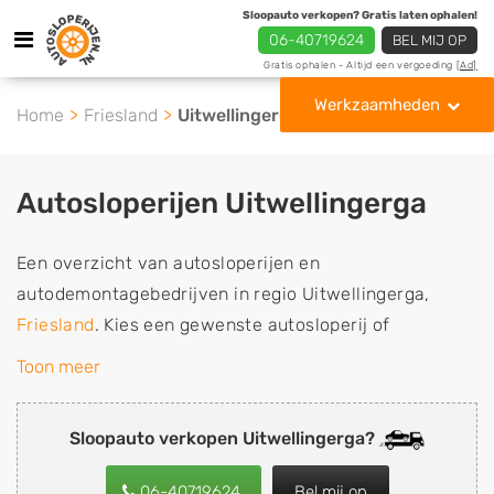
Sloopauto verkopen? Gratis laten ophalen!
06-40719624
BEL MIJ OP
Gratis ophalen - Altijd een vergoeding
[Ad]
Werkzaamheden
Home
Friesland
Uitwellingerga
Autosloperijen Uitwellingerga
Een overzicht van autosloperijen en
autodemontagebedrijven in regio Uitwellingerga,
Friesland
. Kies een gewenste autosloperij of
autosloop uit de lijst die gespecialiseerd is in de
Toon meer
verkoop van gebruikte, tweedehands en sloopauto
onderdelen of in de inkoop van sloopauto's,
Sloopauto verkopen Uitwellingerga?
schadeauto's en tweedehands auto's (ook zonder apk
keuring). Wilt u uw auto, camper, vrachtwagen, motor
06-40719624
Bel mij op