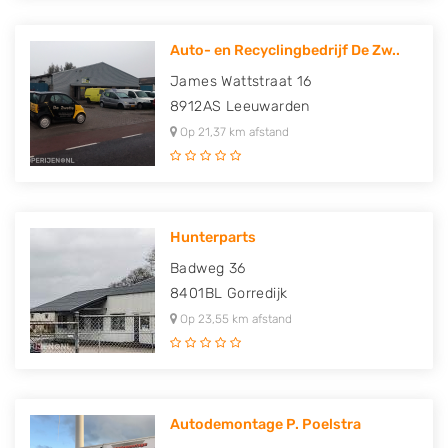
Auto- en Recyclingbedrijf De Zw..
James Wattstraat 16
8912AS
Leeuwarden
Op 21,37 km afstand
Hunterparts
Badweg 36
8401BL
Gorredijk
Op 23,55 km afstand
Autodemontage P. Poelstra