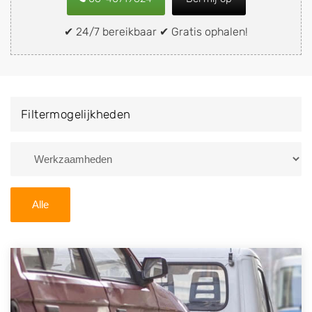
of brommobiel snel en eenvoudig verkopen aan een
demontagebedrijf in de buurt, deze zelf wegbrengen
✔ 24/7 bereikbaar ✔ Gratis ophalen!
naar de sloop of deze liever laten ophalen op een
locatie naar keuze? Kies dan voor een
autodemontagebedrijf of autosloperij in de omgeving
van Uitwellingerga en ontvang een vergoeding voor
Filtermogelijkheden
uw oude of kapotte auto.
Zoekt u liever naar een sloperij in een andere plaats of
regio? U vindt hier alle bedrijven in
Friesland
. U kunt
ook
zoeken
naar een sloop met behulp van uw
Alle
postcode.
U kunt er ook voor kiezen om direct uw sloopauto te
verkopen en op te laten halen door de Sloopauto
Ophaaldienst van Autosloperijen.nl. Wij kunnen uw
auto gratis ophalen in Uitwellingerga
. Neem