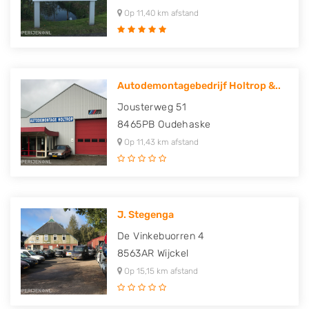
Op 11,40 km afstand
Autodemontagebedrijf Holtrop &..
Jousterweg 51
8465PB
Oudehaske
Op 11,43 km afstand
J. Stegenga
De Vinkebuorren 4
8563AR
Wijckel
Op 15,15 km afstand