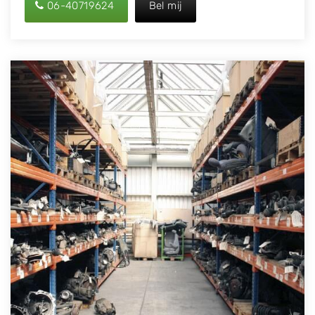
06-40719624
Bel mij