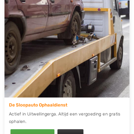
telefonisch contact op of maak een terugbelafspraak.
Wilt u direct een tweedehands auto onderdelen
offerte aanvragen? Dat kan via de Onderdelenlijn! Vul
uw kenteken in en druk op verzenden.
Wij kunnen u helpen met de inkoop van auto's van
eigenlijk alle merken, zoals Alfa Romeo, Audi, BMW,
Chevrolet, Citroën, Dacia, Fiat, Ford, Honda, Hyundai,
Kia, Mazda, Mercedes Benz, Mitsubishi, Nissan, Opel,
Peugeot, Porsche, Renault, Seat, Skoda, Suzuki, Tesla,
Toyota, Volkswagen en Volvo.
De Sloopauto Ophaaldienst
Actief in Uitwellingerga. Altijd een vergoeding en gratis
ophalen.