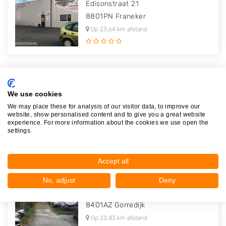
Edisonstraat 21
8801PN
Franeker
Op 23,64 km afstand
DP Auto Onderdelen & Demontage
We use cookies
Industrieweg 3
We may place these for analysis of our visitor data, to improve our
8471AD
Wolvega
website, show personalised content and to give you a great website
experience. For more information about the cookies we use open the
Op 23,79 km afstand
settings.
Accept all
V.O.F. Slootstra
No, adjust
Deny
De Leijen 49
8401AZ
Gorredijk
Op 23,83 km afstand