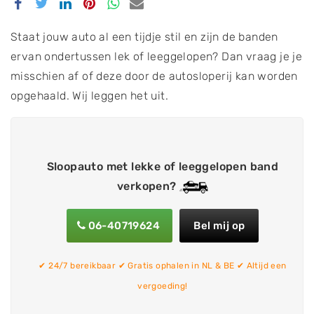
Delen
Delen
Delen
Delen
Delen
Delen
via
via
via
via
via
via
Facebook
Twitter
Linkedin
Pinterest
Whatsapp
email
Staat jouw auto al een tijdje stil en zijn de banden
ervan ondertussen lek of leeggelopen? Dan vraag je je
misschien af of deze door de autosloperij kan worden
opgehaald. Wij leggen het uit.
Sloopauto met lekke of leeggelopen band
verkopen?
06-40719624
Bel mij op
✔ 24/7 bereikbaar ✔ Gratis ophalen in NL & BE ✔ Altijd een
vergoeding!