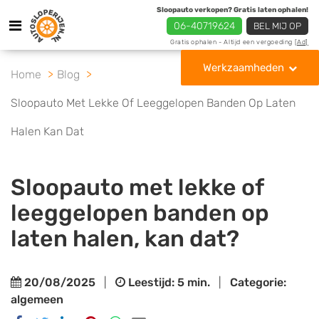
Sloopauto verkopen? Gratis laten ophalen!
06-40719624
BEL MIJ OP
Gratis ophalen - Altijd een vergoeding
[Ad]
Werkzaamheden
Home
Blog
Sloopauto Met Lekke Of Leeggelopen Banden Op Laten
Halen Kan Dat
Sloopauto met lekke of
leeggelopen banden op
laten halen, kan dat?
20/08/2025
|
Leestijd: 5 min.
|
Categorie:
algemeen