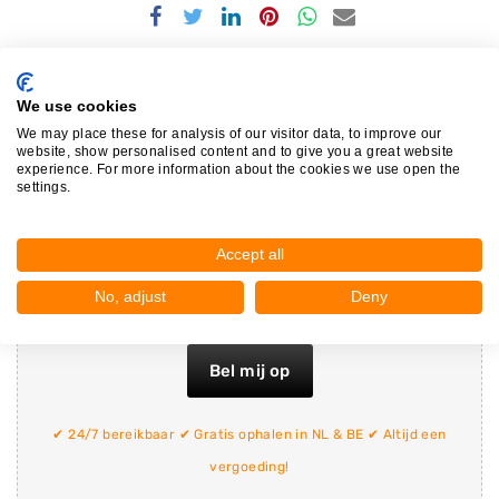
Delen
Delen
Delen
Delen
Delen
Delen
via
via
via
via
via
via
Facebook
Twitter
Linkedin
Pinterest
Whatsapp
email
Vorige bericht
Volgende bericht
We use cookies
We may place these for analysis of our visitor data, to improve our
website, show personalised content and to give you a great website
experience. For more information about the cookies we use open the
settings.
Direct je auto verkopen en gratis laten
ophalen?
Accept all
No, adjust
Deny
06-40719624
Bel mij op
✔ 24/7 bereikbaar ✔ Gratis ophalen in NL & BE ✔ Altijd een
vergoeding!