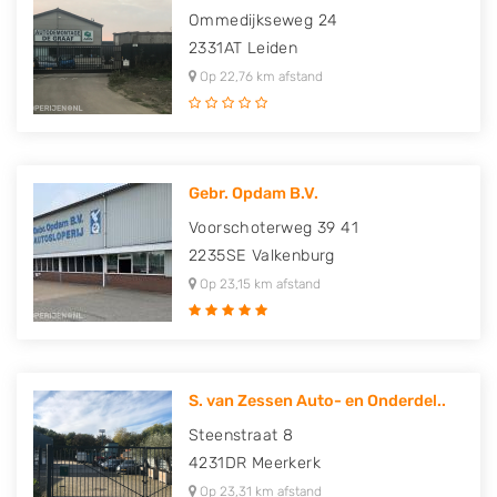
Ommedijkseweg 24
2331AT
Leiden
Op 22,76 km afstand
Gebr. Opdam B.V.
Voorschoterweg 39 41
2235SE
Valkenburg
Op 23,15 km afstand
S. van Zessen Auto- en Onderdel..
Steenstraat 8
4231DR
Meerkerk
Op 23,31 km afstand