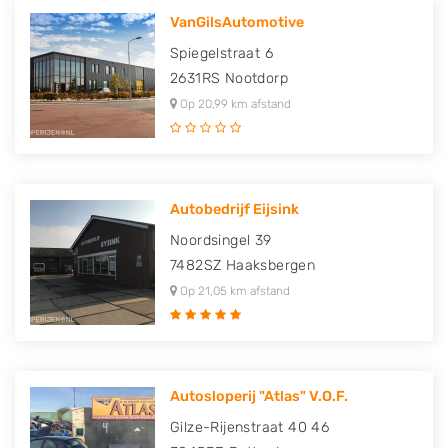
VanGilsAutomotive
Spiegelstraat 6
2631RS
Nootdorp
Op 20,99 km afstand
Autobedrijf Eijsink
Noordsingel 39
7482SZ
Haaksbergen
Op 21,05 km afstand
Autosloperij "Atlas" V.O.F.
Gilze-Rijenstraat 40 46