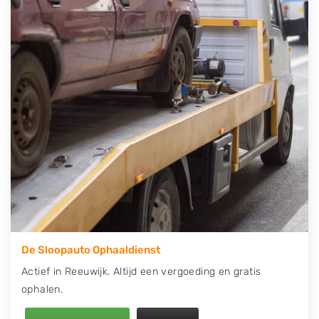
contact op of maak een terugbelafspraak. Wilt u
direct een tweedehands auto onderdelen offerte
aanvragen? Dat kan via de Onderdelenlijn! Vul uw
kenteken in en druk op verzenden.
Wij kunnen u helpen met de inkoop van auto's van
eigenlijk alle merken, zoals Alfa Romeo, Audi, BMW,
Chevrolet, Citroën, Dacia, Fiat, Ford, Honda, Hyundai,
Kia, Mazda, Mercedes Benz, Mitsubishi, Nissan, Opel,
Peugeot, Porsche, Renault, Seat, Skoda, Suzuki, Tesla,
Toyota, Volkswagen en Volvo.
De Sloopauto Ophaaldienst
Actief in Reeuwijk. Altijd een vergoeding en gratis
ophalen.