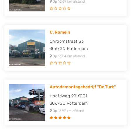
Op 16,69 km afstand
C. Romein
Chroomstraat 33
3067GN
Rotterdam
Op 16,84 km afstand
Autodemontagebedrijf "De Turk"
Hoofdweg 99 K001
3067GC
Rotterdam
Op 16,97 km afstand