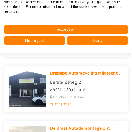
website, show personalised content and to give you a great website
experience. For more information about the cookies we use open the
settings.
Autosloperij Atlas-Car
Volkelstraat 19
Accept all
3045PX
Rotterdam
No, adjust
Deny
Op 21,35 km afstand
Brabebo Autorecycling Mijdrecht..
Eerste Zijweg 2
3641PD
Mijdrecht
Op 21,92 km afstand
De Graaf Autodemontage B.V.