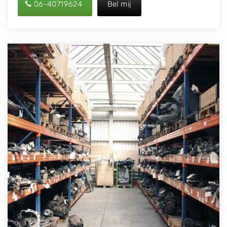
06-40719624
Bel mij