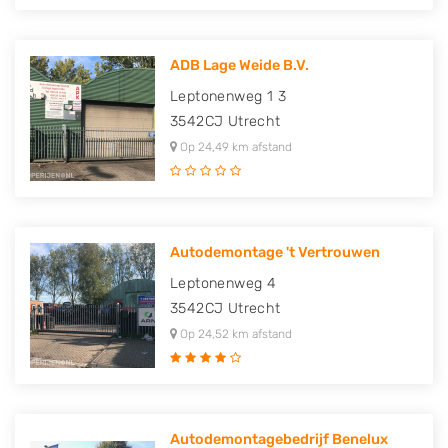
ADB Lage Weide B.V.
Leptonenweg 1 3
3542CJ
Utrecht
Op 24,49 km afstand
Autodemontage 't Vertrouwen
Leptonenweg 4
3542CJ
Utrecht
Op 24,52 km afstand
Autodemontagebedrijf Benelux