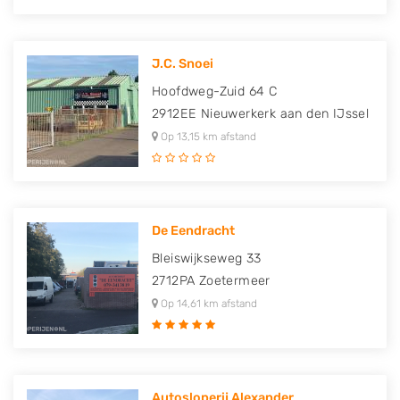
J.C. Snoei
Hoofdweg-Zuid 64 C
2912EE
Nieuwerkerk aan den IJssel
Op 13,15 km afstand
De Eendracht
Bleiswijkseweg 33
2712PA
Zoetermeer
Op 14,61 km afstand
Autosloperij Alexander