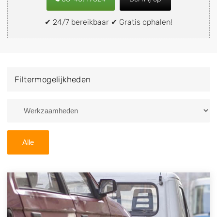
snel en eenvoudig verkopen aan een
demontagebedrijf in de buurt, deze zelf wegbrengen
✔ 24/7 bereikbaar ✔ Gratis ophalen!
naar de sloop of deze liever laten ophalen op een
locatie naar keuze? Kies dan voor een
autodemontagebedrijf of autosloperij in de omgeving
van Reeuwijk en ontvang een vergoeding voor uw
Filtermogelijkheden
oude of kapotte auto.
Zoekt u liever naar een sloperij in een andere plaats of
regio? U vindt hier alle bedrijven in
Zuid-Holland
. U
kunt ook
zoeken
naar een sloop met behulp van uw
Alle
postcode.
U kunt er ook voor kiezen om direct uw sloopauto te
verkopen en op te laten halen door de Sloopauto
Ophaaldienst van Autosloperijen.nl. Wij kunnen uw
auto gratis ophalen in Reeuwijk
. Neem telefonisch