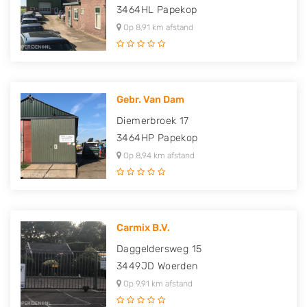
3464HL
Papekop
Op 8,91 km afstand
Gebr. Van Dam
Diemerbroek 17
3464HP
Papekop
Op 8,94 km afstand
Carmix B.V.
Daggeldersweg 15
3449JD
Woerden
Op 9,91 km afstand