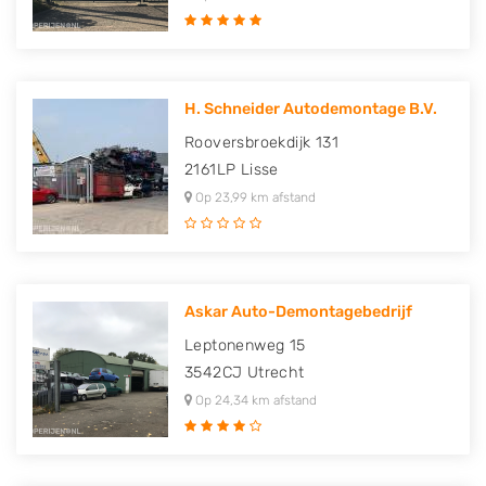
H. Schneider Autodemontage B.V.
Rooversbroekdijk 131
2161LP
Lisse
Op 23,99 km afstand
Askar Auto-Demontagebedrijf
Leptonenweg 15
3542CJ
Utrecht
Op 24,34 km afstand