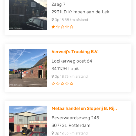
Zaag 7
2931LD
Krimpen aan de Lek
Op 18,58 km afstand
Verweij's Trucking B.V.
Lopikerweg oost 64
3411JH
Lopik
Op 18,75 km afstand
Metaalhandel en Sloperij B. Rij..
Beverwaardseweg 245
3077GL
Rotterdam
Op 19,53 km afstand