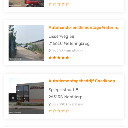
Autohandel en Demontage Weterin..
Lisserweg 38
2156LC
Weteringbrug
Op 20,36 km afstand
Autodemontagebedrijf Goedkoop
Spiegelstraat 8
2631RS
Nootdorp
Op 20,90 km afstand