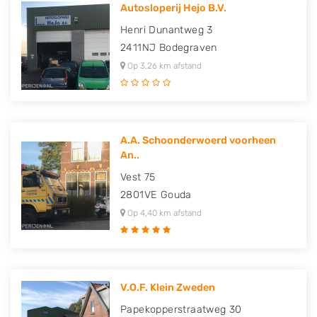
Autosloperij Hejo B.V.
Henri Dunantweg 3
2411NJ
Bodegraven
Op 3,26 km afstand
A.A. Schoonderwoerd voorheen
An..
Vest 75
2801VE
Gouda
Op 4,40 km afstand
V.O.F. Klein Zweden
Papekopperstraatweg 30