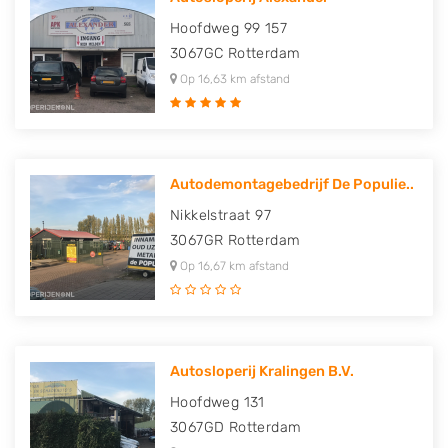
Hoofdweg 99 157
3067GC
Rotterdam
Op 16,63 km afstand
Autodemontagebedrijf De Populie..
Nikkelstraat 97
3067GR
Rotterdam
Op 16,67 km afstand
Autosloperij Kralingen B.V.
Hoofdweg 131
3067GD
Rotterdam