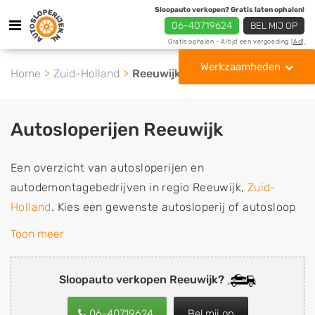
Sloopauto verkopen? Gratis laten ophalen!
06-40719624
BEL MIJ OP
Gratis ophalen - Altijd een vergoeding
[Ad]
Werkzaamheden
Home
Zuid-Holland
Reeuwijk
Autosloperijen Reeuwijk
Een overzicht van autosloperijen en
autodemontagebedrijven in regio Reeuwijk,
Zuid-
Holland
. Kies een gewenste autosloperij of autosloop
uit de lijst die gespecialiseerd is in de verkoop van
Toon meer
gebruikte, tweedehands en sloopauto onderdelen of in
de inkoop van sloopauto's, schadeauto's en
Sloopauto verkopen Reeuwijk?
tweedehands auto's (ook zonder apk keuring). Wilt u
uw auto, camper, vrachtwagen, motor of brommobiel
06-40719624
Bel mij op