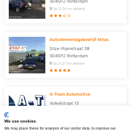
3045PJ
Rotterdam
Op 21,26 km afstand
Autodemontagebedrijf Aktas
Gilze-Rijenstraat 38
3045PJ
Rotterdam
Op 21,27 km afstand
A-Team Automotive
Volkelstraat 13
3045PX
Rotterdam
Op 21,32 km afstand
We use cookies
We may place these for analysis of our visitor data, to improve our