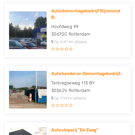
Autodemontagebedrijf Rijnmond
B..
Hoofdweg 99
3067GC
Rotterdam
Op 16,97 km afstand
Autohandel en Demontagebedrijf..
Terbregseweg 113 BY
3056JV
Rotterdam
Op 17,14 km afstand
Autosloperij "De Zaag"