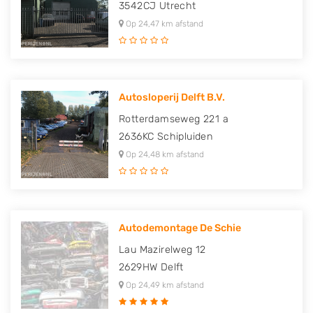
3542CJ
Utrecht
Op 24,47 km afstand
Autosloperij Delft B.V.
Rotterdamseweg 221 a
2636KC
Schipluiden
Op 24,48 km afstand
Autodemontage De Schie
Lau Mazirelweg 12
2629HW
Delft
Op 24,49 km afstand