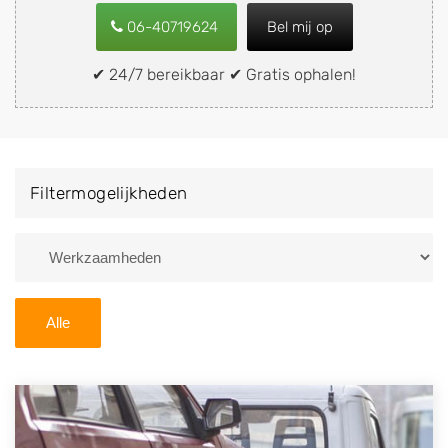
keuring). Wilt u uw auto, camper, vrachtwagen, motor
06-40719624
Bel mij op
of brommobiel snel en eenvoudig verkopen aan een
demontagebedrijf in de buurt, deze zelf wegbrengen
✔ 24/7 bereikbaar ✔ Gratis ophalen!
naar de sloop of deze liever laten ophalen op een
locatie naar keuze? Kies dan voor een
autodemontagebedrijf of autosloperij in de omgeving
van Alphen aan den Rijn en ontvang een vergoeding
Filtermogelijkheden
voor uw oude of kapotte auto.
Zoekt u liever naar een sloperij in een andere plaats of
regio? U vindt hier alle bedrijven in
Zuid-Holland
. U
kunt ook
zoeken
naar een sloop met behulp van uw
Alle
postcode.
U kunt er ook voor kiezen om direct uw sloopauto te
verkopen en op te laten halen door de Sloopauto
Ophaaldienst van Autosloperijen.nl. Wij kunnen uw