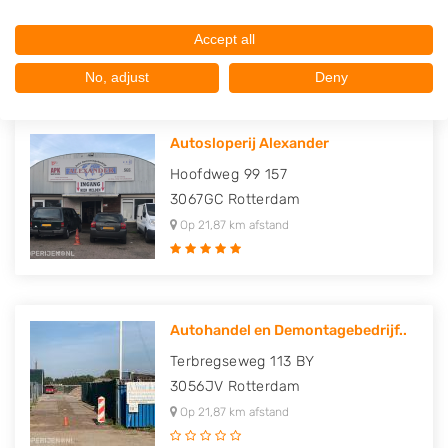
3067GR
Rotterdam
Op 21,84 km afstand
Accept all
No, adjust
Deny
Autosloperij Alexander
Hoofdweg 99 157
3067GC
Rotterdam
Op 21,87 km afstand
Autohandel en Demontagebedrijf..
Terbregseweg 113 BY
3056JV
Rotterdam
Op 21,87 km afstand