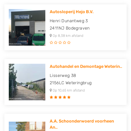
Autosloperij Hejo B.V.
Henri Dunantweg 3
2411NJ
Bodegraven
Op 8,38 km afstand
Autohandel en Demontage Weterin..
Lisserweg 38
2156LC
Weteringbrug
Op 10,65 km afstand
A.A. Schoonderwoerd voorheen
An..