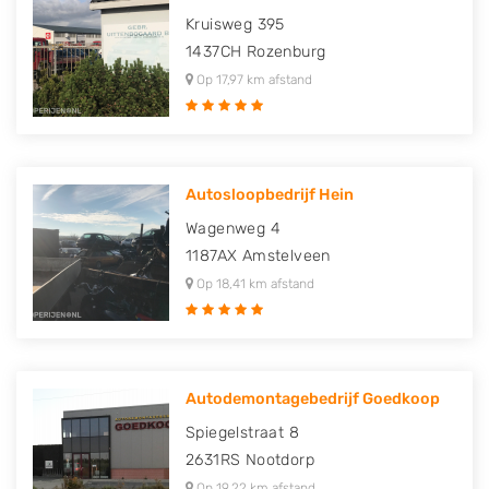
Kruisweg 395
1437CH
Rozenburg
Op 17,97 km afstand
Autosloopbedrijf Hein
Wagenweg 4
1187AX
Amstelveen
Op 18,41 km afstand
Autodemontagebedrijf Goedkoop
Spiegelstraat 8
2631RS
Nootdorp
Op 19,22 km afstand