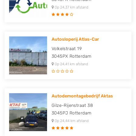
Op 24,37 km afstand
Autosloperij Atlas-Car
Volkelstraat 19
3045PX
Rotterdam
Op 24,41 km afstand
Autodemontagebedrijf Aktas
Gilze-Rijenstraat 38
3045PJ
Rotterdam
Op 24,44 km afstand