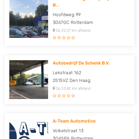
B..
Hoofdweg 99
3067GC
Rotterdam
Op 22,07 km afstand
Autobedrijf De Schenk B.V.
Lekstraat 162
2515VZ
Den Haag
Op 23,82 km afstand
A-Team Automotive
Volkelstraat 13
3045PX
Rotterdam