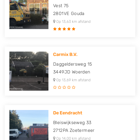
Vest 75
2801VE
Gouda
Op 13,63 km afstand
Carmix B.V.
Daggeldersweg 15
3449JD
Woerden
Op 13,69 km afstand
De Eendracht
Bleiswijkseweg 33
2712PA
Zoetermeer
Op 14,00 km afstand