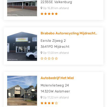
2235SE
Valkenburg
Op 15,81 km afstand
Brabebo Autorecycling Mijdrecht..
Eerste Zijweg 2
3641PD
Mijdrecht
Op 17,03 km afstand
Autobedrijf Het Wiel
Molenvlietweg 24
1432GW
Aalsmeer
Op 17,22 km afstand