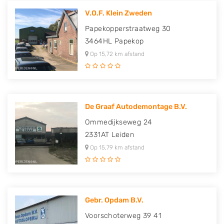
V.O.F. Klein Zweden
Papekopperstraatweg 30
3464HL
Papekop
Op 15,72 km afstand
De Graaf Autodemontage B.V.
Ommedijkseweg 24
2331AT
Leiden
Op 15,79 km afstand
Gebr. Opdam B.V.
Voorschoterweg 39 41