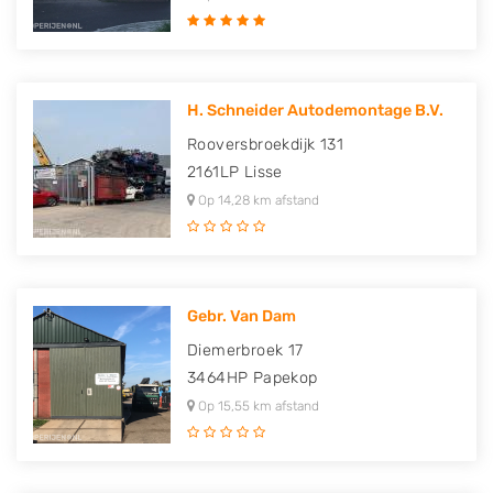
H. Schneider Autodemontage B.V.
Rooversbroekdijk 131
2161LP
Lisse
Op 14,28 km afstand
Gebr. Van Dam
Diemerbroek 17
3464HP
Papekop
Op 15,55 km afstand