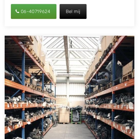
06-40719624
Bel mij