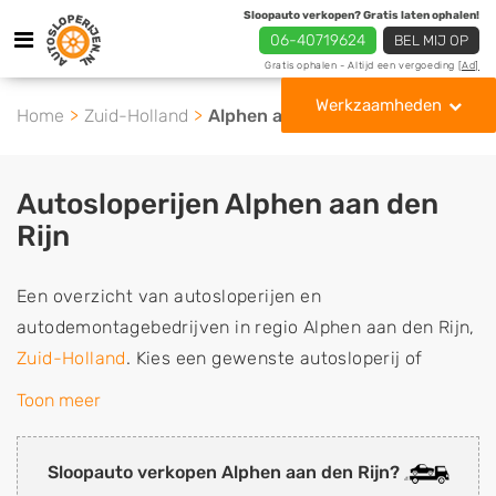
Sloopauto verkopen? Gratis laten ophalen!
06-40719624
BEL MIJ OP
Gratis ophalen - Altijd een vergoeding
[Ad]
Werkzaamheden
Home
Zuid-Holland
Alphen aan den Rijn
Autosloperijen Alphen aan den
Rijn
Een overzicht van autosloperijen en
autodemontagebedrijven in regio Alphen aan den Rijn,
Zuid-Holland
. Kies een gewenste autosloperij of
autosloop uit de lijst die gespecialiseerd is in de
Toon meer
verkoop van gebruikte, tweedehands en sloopauto
onderdelen of in de inkoop van sloopauto's,
Sloopauto verkopen Alphen aan den Rijn?
schadeauto's en tweedehands auto's (ook zonder apk