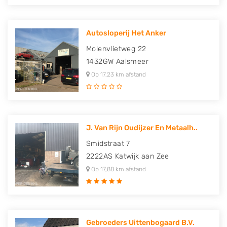
Autosloperij Het Anker
Molenvlietweg 22
1432GW
Aalsmeer
Op 17,23 km afstand
J. Van Rijn Oudijzer En Metaalh..
Smidstraat 7
2222AS
Katwijk aan Zee
Op 17,88 km afstand
Gebroeders Uittenbogaard B.V.