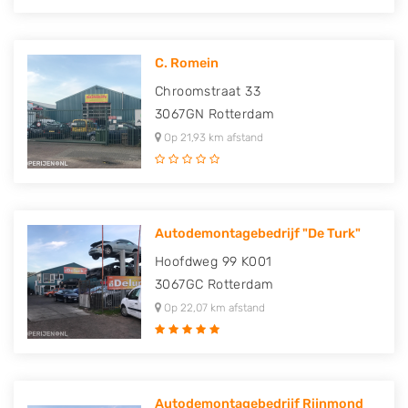
C. Romein
Chroomstraat 33
3067GN
Rotterdam
Op 21,93 km afstand
Autodemontagebedrijf "De Turk"
Hoofdweg 99 K001
3067GC
Rotterdam
Op 22,07 km afstand
Autodemontagebedrijf Rijnmond