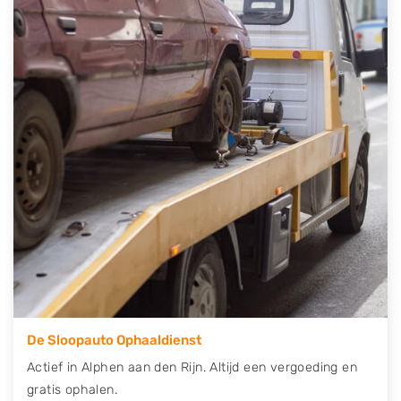
auto gratis ophalen in Alphen aan den Rijn
. Neem
telefonisch contact op of maak een terugbelafspraak.
Wilt u direct een tweedehands auto onderdelen
offerte aanvragen? Dat kan via de Onderdelenlijn! Vul
uw kenteken in en druk op verzenden.
Wij kunnen u helpen met de inkoop van auto's van
eigenlijk alle merken, zoals Alfa Romeo, Audi, BMW,
Chevrolet, Citroën, Dacia, Fiat, Ford, Honda, Hyundai,
Kia, Mazda, Mercedes Benz, Mitsubishi, Nissan, Opel,
Peugeot, Porsche, Renault, Seat, Skoda, Suzuki, Tesla,
Toyota, Volkswagen en Volvo.
De Sloopauto Ophaaldienst
Actief in Alphen aan den Rijn. Altijd een vergoeding en
gratis ophalen.