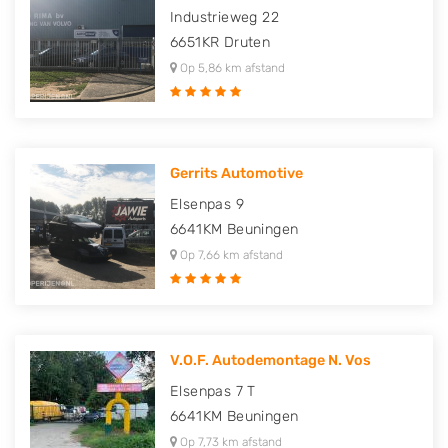
Industrieweg 22
6651KR
Druten
Op 5,86 km afstand
Gerrits Automotive
Elsenpas 9
6641KM
Beuningen
Op 7,66 km afstand
V.O.F. Autodemontage N. Vos
Elsenpas 7 T
6641KM
Beuningen
Op 7,73 km afstand