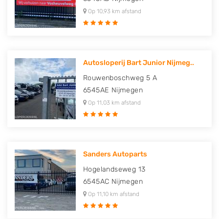
Op 10,93 km afstand
Autosloperij Bart Junior Nijmeg..
Rouwenboschweg 5 A
6545AE
Nijmegen
Op 11,03 km afstand
Sanders Autoparts
Hogelandseweg 13
6545AC
Nijmegen
Op 11,10 km afstand