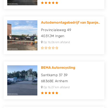
Autodemontagebedrijf van Spanje..
Provincialeweg 49
4031JM
Ingen
Op 16,06 km afstand
BEMA Autorecycling
Santkamp 37 39
6836BE
Arnhem
Op 16,07 km afstand