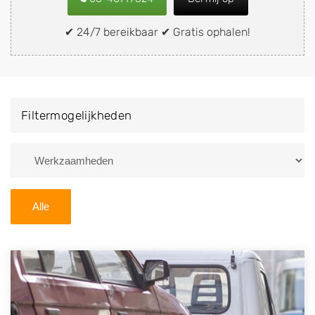
snel en eenvoudig verkopen aan een
demontagebedrijf in de buurt, deze zelf wegbrengen
✔ 24/7 bereikbaar ✔ Gratis ophalen!
naar de sloop of deze liever laten ophalen op een
locatie naar keuze? Kies dan voor een
autodemontagebedrijf of autosloperij in de omgeving
van Deest en ontvang een vergoeding voor uw oude
Filtermogelijkheden
of kapotte auto.
Zoekt u liever naar een sloperij in een andere plaats of
regio? U vindt hier alle bedrijven in
Gelderland
. U kunt
ook
zoeken
naar een sloop met behulp van uw
Alle
postcode.
U kunt er ook voor kiezen om direct uw sloopauto te
verkopen en op te laten halen door de Sloopauto
Ophaaldienst van Autosloperijen.nl. Wij kunnen uw
auto gratis ophalen in Deest
. Neem telefonisch