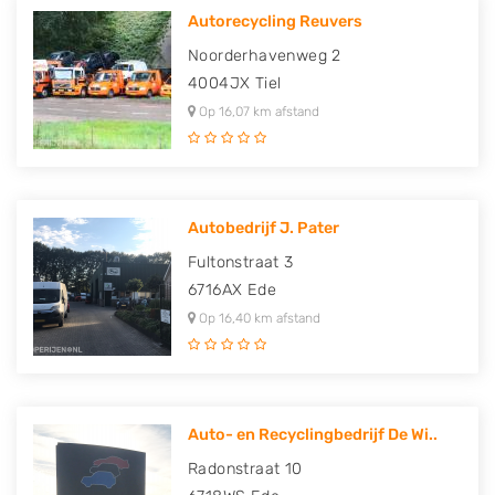
Autorecycling Reuvers
Noorderhavenweg 2
4004JX
Tiel
Op 16,07 km afstand
Autobedrijf J. Pater
Fultonstraat 3
6716AX
Ede
Op 16,40 km afstand
Auto- en Recyclingbedrijf De Wi..
Radonstraat 10