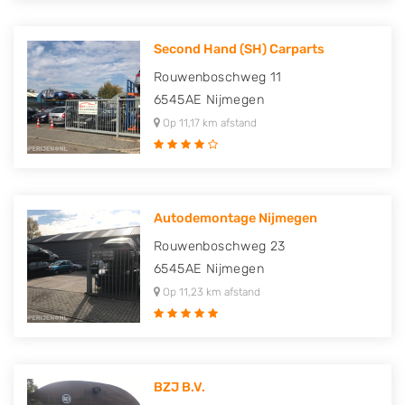
Second Hand (SH) Carparts
Rouwenboschweg 11
6545AE
Nijmegen
Op 11,17 km afstand
Autodemontage Nijmegen
Rouwenboschweg 23
6545AE
Nijmegen
Op 11,23 km afstand
BZJ B.V.