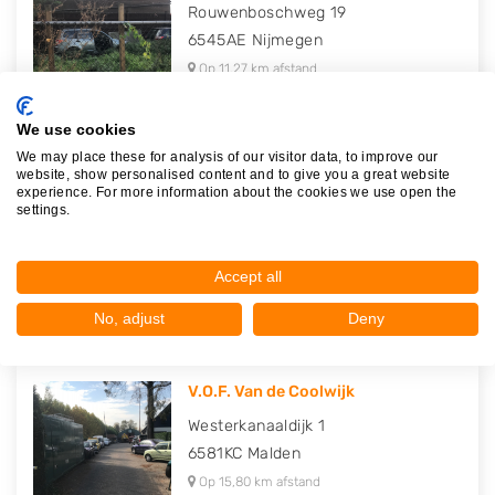
Rouwenboschweg 19
6545AE
Nijmegen
Op 11,27 km afstand
We use cookies
We may place these for analysis of our visitor data, to improve our
website, show personalised content and to give you a great website
Autodemontage Netten
experience. For more information about the cookies we use open the
settings.
Diezestraat 10
5347JH
Oss
Op 14,47 km afstand
Accept all
No, adjust
Deny
V.O.F. Van de Coolwijk
Westerkanaaldijk 1
6581KC
Malden
Op 15,80 km afstand