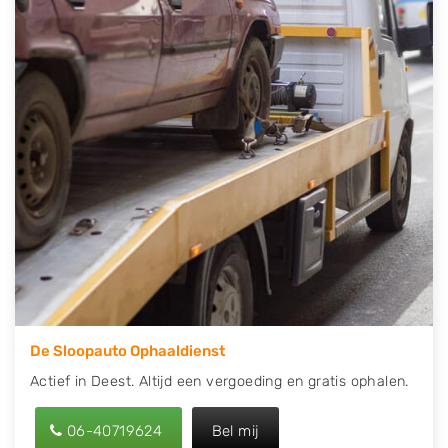
contact op of maak een terugbelafspraak. Wilt u
direct een tweedehands auto onderdelen offerte
aanvragen? Dat kan via de Onderdelenlijn! Vul uw
kenteken in en druk op verzenden.
Wij kunnen u helpen met de inkoop van auto's van
eigenlijk alle merken, zoals Alfa Romeo, Audi, BMW,
Chevrolet, Citroën, Dacia, Fiat, Ford, Honda, Hyundai,
Kia, Mazda, Mercedes Benz, Mitsubishi, Nissan, Opel,
Peugeot, Porsche, Renault, Seat, Skoda, Suzuki, Tesla,
Toyota, Volkswagen en Volvo.
De Sloopauto Ophaaldienst
Actief in Deest. Altijd een vergoeding en gratis ophalen.
06-40719624
Bel mij