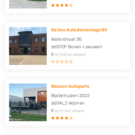
De Vos Autodemontage BV
Waterstraat 30
6657CP
Boven-Leeuwen
Op 9,02 km afstand
Benzon Autoparts
Bijsterhuizen 2022
6604LJ
Wijchen
Op 9,11 km afstand