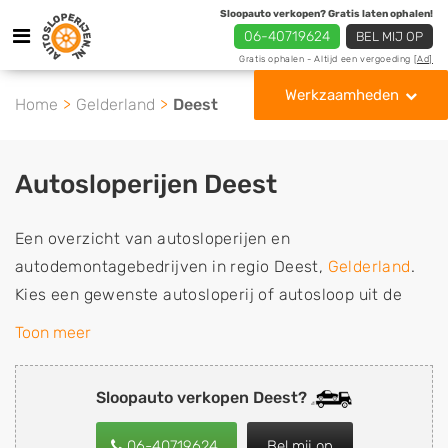
Sloopauto verkopen? Gratis laten ophalen!
06-40719624
BEL MIJ OP
Gratis ophalen - Altijd een vergoeding
[Ad]
Werkzaamheden
Home
Gelderland
Deest
Autosloperijen Deest
Een overzicht van autosloperijen en
autodemontagebedrijven in regio Deest,
Gelderland
.
Kies een gewenste autosloperij of autosloop uit de
lijst die gespecialiseerd is in de verkoop van
Toon meer
gebruikte, tweedehands en sloopauto onderdelen of in
de inkoop van sloopauto's, schadeauto's en
Sloopauto verkopen Deest?
tweedehands auto's (ook zonder apk keuring). Wilt u
uw auto, camper, vrachtwagen, motor of brommobiel
06-40719624
Bel mij op