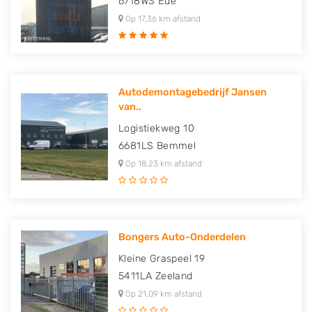
6718WS
Ede
Op 17,36 km afstand
Autodemontagebedrijf Jansen
van..
Logistiekweg 10
6681LS
Bemmel
Op 18,23 km afstand
Bongers Auto-Onderdelen
Kleine Graspeel 19
5411LA
Zeeland
Op 21,09 km afstand