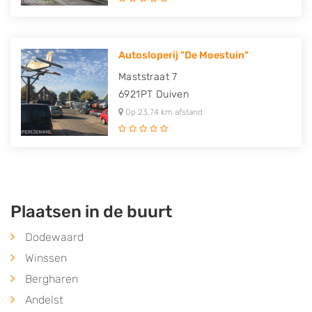
Autosloperij "De Moestuin"
Maststraat 7
6921PT
Duiven
Op 23,74 km afstand
Plaatsen in de buurt
Dodewaard
Winssen
Bergharen
Andelst