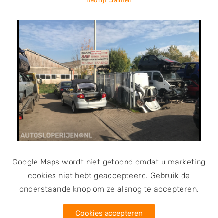
Bedrijf claimen
telefonisch contact op te nemen om de voorraad
onderdelen te checken. Autosloperij Bart koopt
sloopauto’s en schadeauto’s in. In ruil voor een
vergoeding worden de auto’s ingekocht. Omdat de
autosloop door de RDW erkend is als
demontagebedrijf is het bedrijf bevoegd tot het
afgeven van vrijwaringsbewijzen.
Google Maps wordt niet getoond omdat u marketing
cookies niet hebt geaccepteerd. Gebruik de
onderstaande knop om ze alsnog te accepteren.
Cookies accepteren