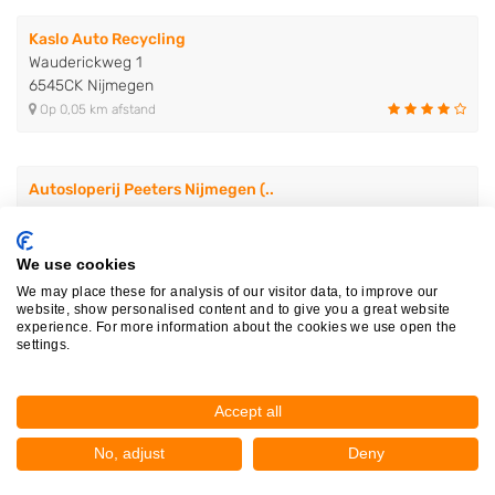
Kaslo Auto Recycling
Wauderickweg 1
6545CK Nijmegen
Op 0,05 km afstand
Autosloperij Peeters Nijmegen (..
Vosheuvelweg 1
6545AD Nijmegen
Op 0,08 km afstand
We use cookies
We may place these for analysis of our visitor data, to improve our
website, show personalised content and to give you a great website
experience. For more information about the cookies we use open the
Autosloperij Alex Van Alles Wat
settings.
Vosheuvelweg 8
6545AD Nijmegen
Op 0,10 km afstand
Accept all
No, adjust
Deny
Autodemontage Kanaaldijk Nijmeg..