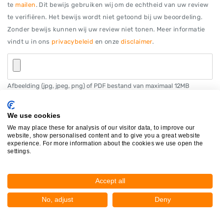
te
mailen
. Dit bewijs gebruiken wij om de echtheid van uw review
te verifiëren. Het bewijs wordt niet getoond bij uw beoordeling.
Zonder bewijs kunnen wij uw review niet tonen. Meer informatie
vindt u in ons
privacybeleid
en onze
disclaimer
.
Afbeelding (jpg, jpeg, png) of PDF bestand van maximaal 12MB
We use cookies
We may place these for analysis of our visitor data, to improve our
website, show personalised content and to give you a great website
Autosloperijen in de buurt
experience. For more information about the cookies we use open the
settings.
Kaslo Auto Recycling
Wauderickweg 1
Accept all
6545CK Nijmegen
Op 0,11 km afstand
No, adjust
Deny