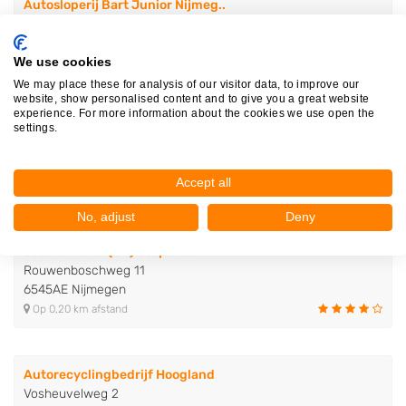
Autosloperij Bart Junior Nijmeg..
Rouwenboschweg 5
6545AE Nijmegen
We use cookies
Op 0,16 km afstand
We may place these for analysis of our visitor data, to improve our
website, show personalised content and to give you a great website
experience. For more information about the cookies we use open the
Autodemontage Nijmegen
settings.
Rouwenboschweg 23
6545AE Nijmegen
Accept all
Op 0,18 km afstand
No, adjust
Deny
Second Hand (SH) Carparts
Rouwenboschweg 11
6545AE Nijmegen
Op 0,20 km afstand
Autorecyclingbedrijf Hoogland
Vosheuvelweg 2