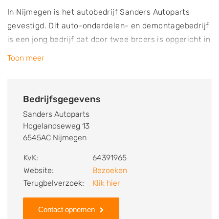
In Nijmegen is het autobedrijf Sanders Autoparts
gevestigd. Dit auto-onderdelen- en demontagebedrijf
is een jong bedrijf dat door twee broers is opgericht in
2015. De auto's die worden gedemonteerd zijn
Toon meer
afkomstig uit verschillende landen, zoals Nederland,
Duitsland en België. Ben je op zoek naar tweedehands
auto onderdelen, dan ben je hier aan het juiste adres.
Bedrijfsgegevens
Onderdelen worden eventueel verzonden met een
Sanders Autoparts
eigen koerier. Wil je een loop, sloop- of schadeauto
Hogelandseweg 13
verkopen? Ook dan kun je hier terecht. De auto kan
6545AC Nijmegen
direct worden gevrijwaard. Het is tevens mogelijk om
KvK:
64391965
je auto te laten onderhouden, repareren en voor de
Website:
Bezoeken
APK te laten keuren.
Terugbelverzoek:
Klik hier
Contact opnemen