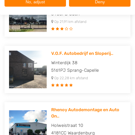
No, adjust
Deny
Kruisweg 1
5406PB
Uden
Op 21,91 km afstand
V.O.F. Autobedrijf en Sloperij..
Winterdijk 38
5161PJ
Sprang-Capelle
Op 22,28 km afstand
Rhenoy Autodemontage en Auto
On..
Holweistraat 10
4181CC
Waardenburg