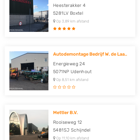
Heesterakker 4
5281LV
Boxtel
Op 3,89 km afstand
Autodemontage Bedrijf W. de Laa..
Energieweg 24
5071NP
Udenhout
Op 8,51 km afstand
Mettler B.V.
Rooiseweg 12
5481SJ
Schijndel
Op 11,10 km afstand