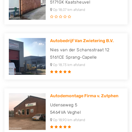
5171GK
Kaatsheuvel
Op 18,07 km afstand
Autobedrijf Van Zwietering B.V.
Nies van der Schansstraat 12
5161CE
Sprang-Capelle
Op 18,73 km afstand
Autodemontage Firma v. Zutphen
Udenseweg 5
5464VA
Veghel
Op 18,90 km afstand