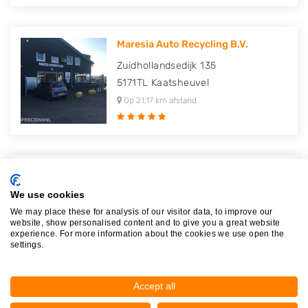
Maresia Auto Recycling B.V.
Zuidhollandsedijk 135
5171TL
Kaatsheuvel
Op 21,17 km afstand
Maresia Parts
Zuidhollandsedijk 131
We use cookies
5171TL
Kaatsheuvel
We may place these for analysis of our visitor data, to improve our
website, show personalised content and to give you a great website
Op 21,18 km afstand
experience. For more information about the cookies we use open the
settings.
Accept all
Van Deijne Volvo onderdelen