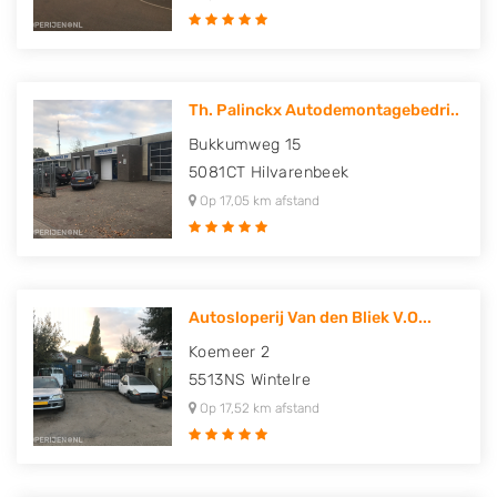
Th. Palinckx Autodemontagebedri..
Bukkumweg 15
5081CT
Hilvarenbeek
Op 17,05 km afstand
Autosloperij Van den Bliek V.O...
Koemeer 2
5513NS
Wintelre
Op 17,52 km afstand