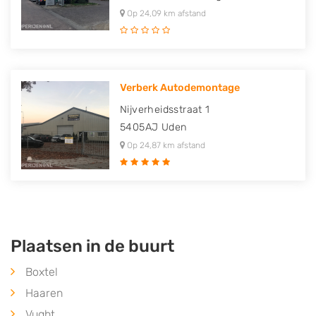
Op 24,09 km afstand
Verberk Autodemontage
Nijverheidsstraat 1
5405AJ
Uden
Op 24,87 km afstand
Plaatsen in de buurt
Boxtel
Haaren
Vught