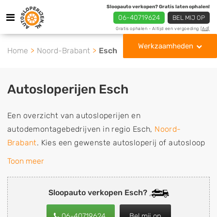
Sloopauto verkopen? Gratis laten ophalen!
06-40719624
BEL MIJ OP
Gratis ophalen - Altijd een vergoeding
[Ad]
Werkzaamheden
Home
Noord-Brabant
Esch
Autosloperijen Esch
Een overzicht van autosloperijen en
autodemontagebedrijven in regio Esch,
Noord-
Brabant
. Kies een gewenste autosloperij of autosloop
uit de lijst die gespecialiseerd is in de verkoop van
Toon meer
gebruikte, tweedehands en sloopauto onderdelen of in
de inkoop van sloopauto's, schadeauto's en
Sloopauto verkopen Esch?
tweedehands auto's (ook zonder apk keuring). Wilt u
uw auto, camper, vrachtwagen, motor of brommobiel
06-40719624
Bel mij op