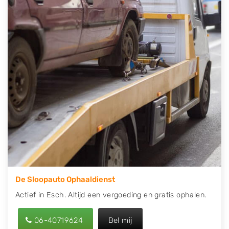
contact op of maak een terugbelafspraak. Wilt u
direct een tweedehands auto onderdelen offerte
aanvragen? Dat kan via de Onderdelenlijn! Vul uw
kenteken in en druk op verzenden.
Wij kunnen u helpen met de inkoop van auto's van
eigenlijk alle merken, zoals Alfa Romeo, Audi, BMW,
Chevrolet, Citroën, Dacia, Fiat, Ford, Honda, Hyundai,
Kia, Mazda, Mercedes Benz, Mitsubishi, Nissan, Opel,
Peugeot, Porsche, Renault, Seat, Skoda, Suzuki, Tesla,
Toyota, Volkswagen en Volvo.
De Sloopauto Ophaaldienst
Actief in Esch. Altijd een vergoeding en gratis ophalen.
06-40719624
Bel mij