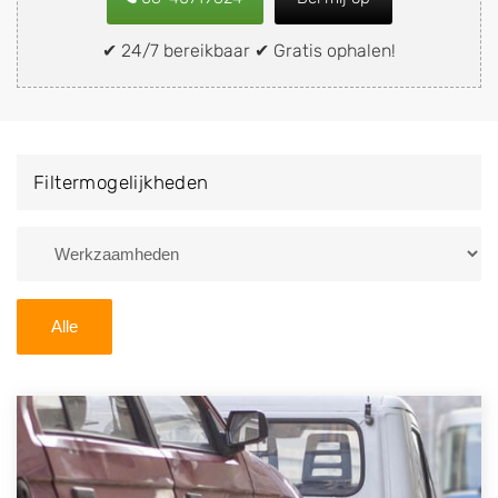
snel en eenvoudig verkopen aan een
demontagebedrijf in de buurt, deze zelf wegbrengen
✔ 24/7 bereikbaar ✔ Gratis ophalen!
naar de sloop of deze liever laten ophalen op een
locatie naar keuze? Kies dan voor een
autodemontagebedrijf of autosloperij in de omgeving
van Esch en ontvang een vergoeding voor uw oude of
Filtermogelijkheden
kapotte auto.
Zoekt u liever naar een sloperij in een andere plaats of
regio? U vindt hier alle bedrijven in
Noord-Brabant
. U
kunt ook
zoeken
naar een sloop met behulp van uw
Alle
postcode.
U kunt er ook voor kiezen om direct uw sloopauto te
verkopen en op te laten halen door de Sloopauto
Ophaaldienst van Autosloperijen.nl. Wij kunnen uw
auto gratis ophalen in Esch
. Neem telefonisch