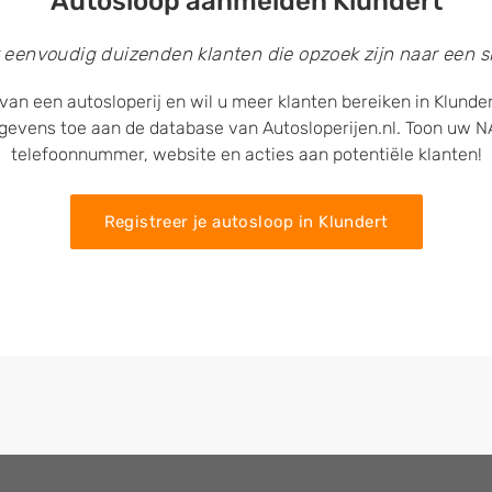
Autosloop aanmelden Klundert
 eenvoudig duizenden klanten die opzoek zijn naar een sl
van een autosloperij en wil u meer klanten bereiken in Klunde
egevens toe aan de database van Autosloperijen.nl. Toon uw
telefoonnummer, website en acties aan potentiële klanten!
Registreer je autosloop in Klundert