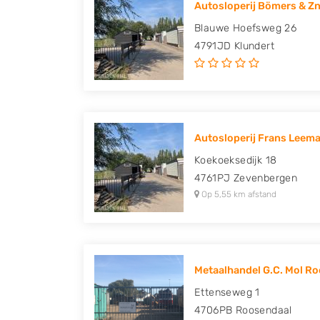
Autosloperij Bömers & Z
Peugeot, Porsche, Renault, Seat, Skoda, Suz
Blauwe Hoefsweg 26
Volkswagen en Volvo.
4791JD
Klundert
Autosloperij Frans Leema
Koekoeksedijk 18
4761PJ
Zevenbergen
Op 5,55 km afstand
Metaalhandel G.C. Mol Ro
Ettenseweg 1
4706PB
Roosendaal