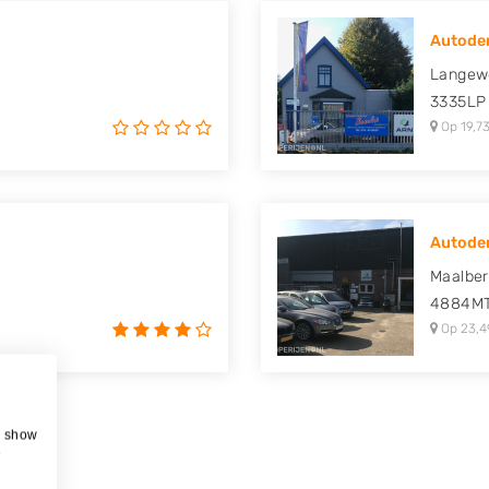
Autodem
Langew
3335LP
Op 19,73
Autode
Maalber
4884M
Op 23,4
, show
e