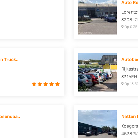
n
Auto Re
uki, Tesla, Toyota,
Lorentz
3208LJ
Op 0,35
n Truck..
Autobed
Rijksst
3316EH
Op 13,5
osendaa..
Netten 
Koegors
4538PK