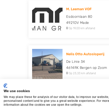
M. Leeman VOF
Esdoornlaan 80
4921DV
Made
Op 19,03 km afstand
Nelis Otto Autosloperij
De Linie 34
4614RK
Bergen op Zoom
Op 23,33 km afstand
We use cookies
We may place these for analysis of our visitor data, to improve our website
personalised content and to give you a great website experience. For mor
Plaatsen in de buurt
information about the cookies we use open the settings.