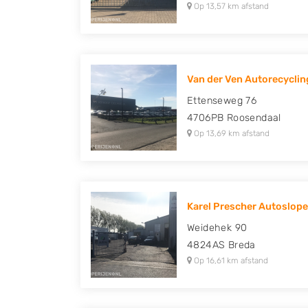
Op 13,57 km afstand
Van der Ven Autorecycling
Ettenseweg 76
4706PB
Roosendaal
Op 13,69 km afstand
Karel Prescher Autosloper
Weidehek 90
4824AS
Breda
Op 16,61 km afstand