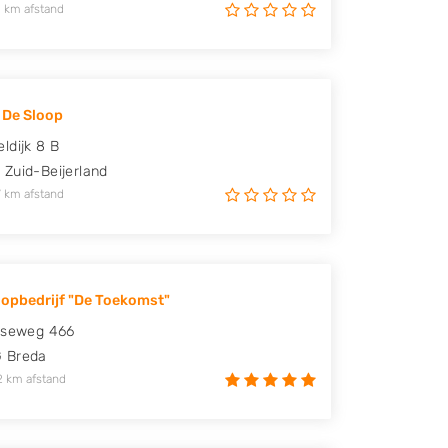
 km afstand
j De Sloop
ldijk 8 B
N
Zuid-Beijerland
 km afstand
opbedrijf "De Toekomst"
gseweg 466
G
Breda
2 km afstand