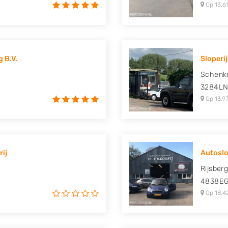
Op 13,61
 B.V.
Sloperi
Schenke
3284L
Op 13,97
ij
Autoslo
Rijsber
4838E
Op 18,4