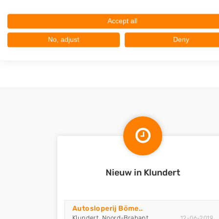
Noordhoek
Accept all
Zevenbergen
Willemstad
No, adjust
Deny
Stampersgat
Nieuw in Klundert
Autosloperij Böme..
Klundert, Noord-Brabant
12-06-2019