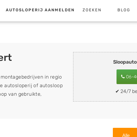
AUTOSLOPERIJ AANMELDEN
ZOEKEN
BLOG
ert
Sloopauto
emontagebedrijven in regio
06-4
e autosloperij of autosloop
✔ 24/7 be
koop van gebruikte,
 de inkoop van sloopauto's,
nder apk keuring). Wilt u uw
mobiel snel en eenvoudig
buurt, deze zelf wegbrengen
Alle
op een locatie naar keuze?