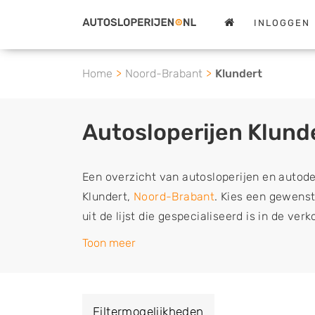
INLOGGEN
Home
Noord-Brabant
Klundert
Autosloperijen Klund
Een overzicht van autosloperijen en autod
Klundert,
Noord-Brabant
. Kies een gewenst
uit de lijst die gespecialiseerd is in de ver
tweedehands en sloopauto onderdelen of in
Toon meer
schadeauto's en tweedehands auto's (ook zo
auto, camper, vrachtwagen, motor of brom
verkopen aan een demontagebedrijf in de 
Filtermogelijkheden
naar de sloop of deze liever laten ophalen 