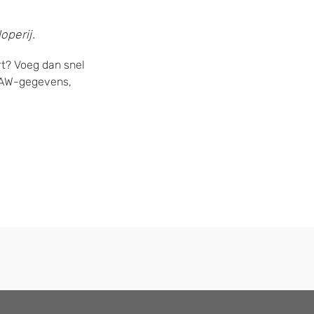
operij.
rt? Voeg dan snel
 NAW-gegevens,