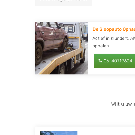
Kies dan voor een autodemontagebedrijf of
van Klundert en ontvang een vergoeding vo
De Sloopauto Ophaa
Zoekt u liever naar een sloperij in een ande
hier alle bedrijven in
Noord-Brabant
. U kun
Actief in Klundert. A
ophalen.
met behulp van uw postcode.
U kunt er ook voor kiezen om direct uw slo
06-40719624
laten halen door de Sloopauto Ophaaldienst
kunnen uw
auto gratis ophalen in Klunder
op of maak een terugbelafspraak. Wilt u d
onderdelen offerte aanvragen? Dat kan via 
kenteken in en druk op verzenden.
Wilt u uw
Wij kunnen u helpen met de inkoop van auto'
zoals Alfa Romeo, Audi, BMW, Chevrolet, Cit
Honda, Hyundai, Kia, Mazda, Mercedes Benz,