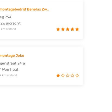
ontagebedrijf Benelux Zw..
eg 394
Zwijndrecht
 km afstand
montage Joko
genstraat 24 a
T
Wernhout
9 km afstand