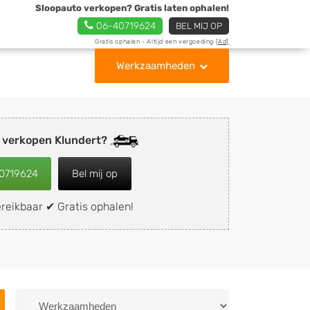
Sloopauto verkopen? Gratis laten ophalen!
06-40719624
BEL MIJ OP
Gratis ophalen - Altijd een vergoeding
[Ad]
Werkzaamheden
 verkopen Klundert?
0719624
Bel mij op
reikbaar ✔ Gratis ophalen!