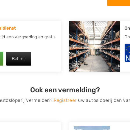
 autosloperij in de omgeving
or uw oude of kapotte auto.
ldienst
On
re plaats of regio? U vindt
t ook
zoeken
naar een sloop
ltijd een vergoeding en gratis
Gr
opauto te verkopen en op te
Bel mij
 van Autosloperijen.nl. Wij
t
. Neem telefonisch contact
irect een tweedehands auto
Ook een vermelding?
de Onderdelenlijn! Vul uw
 autosloperij vermelden?
Registreer
uw autosloperij dan va
s van eigenlijk alle merken,
roën, Dacia, Fiat, Ford,
 Mitsubishi, Nissan, Opel,