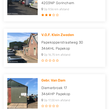
4203NP
Gorinchem
Op 9,56 km afstand
V.O.F. Klein Zweden
Papekopperstraatweg 30
3464HL
Papekop
Op 16,75 km afstand
Gebr. Van Dam
Diemerbroek 17
3464HP
Papekop
Op 17,00 km afstand