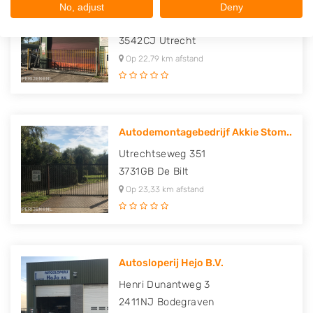
Autosloperij CarAtlas
No, adjust
Deny
Leptonenweg 9
3542CJ
Utrecht
Op 22,79 km afstand
Autodemontagebedrijf Akkie Stom..
Utrechtseweg 351
3731GB
De Bilt
Op 23,33 km afstand
Autosloperij Hejo B.V.
Henri Dunantweg 3
2411NJ
Bodegraven