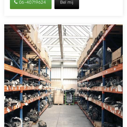
06-40719624
Bel mij