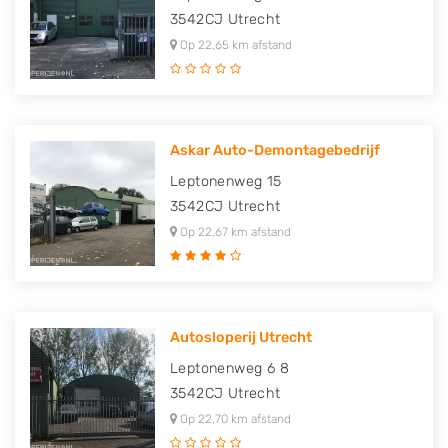
3542CJ
Utrecht
Op 22,65 km afstand
Askar Auto-Demontagebedrijf
Leptonenweg 15
3542CJ
Utrecht
Op 22,67 km afstand
Autosloperij Utrecht
Leptonenweg 6 8
3542CJ
Utrecht
Op 22,70 km afstand