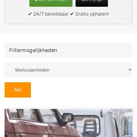
snel en eenvoudig verkopen aan een
demontagebedrijf in de buurt, deze zelf wegbrengen
✔ 24/7 bereikbaar ✔ Gratis ophalen!
naar de sloop of deze liever laten ophalen op een
locatie naar keuze? Kies dan voor een
autodemontagebedrijf of autosloperij in de omgeving
van Meerkerk en ontvang een vergoeding voor uw
Filtermogelijkheden
oude of kapotte auto.
Zoekt u liever naar een sloperij in een andere plaats of
regio? U vindt hier alle bedrijven in
Utrecht
. U kunt
ook
zoeken
naar een sloop met behulp van uw
Alle
postcode.
U kunt er ook voor kiezen om direct uw sloopauto te
verkopen en op te laten halen door de Sloopauto
Ophaaldienst van Autosloperijen.nl. Wij kunnen uw
auto gratis ophalen in Meerkerk
. Neem telefonisch