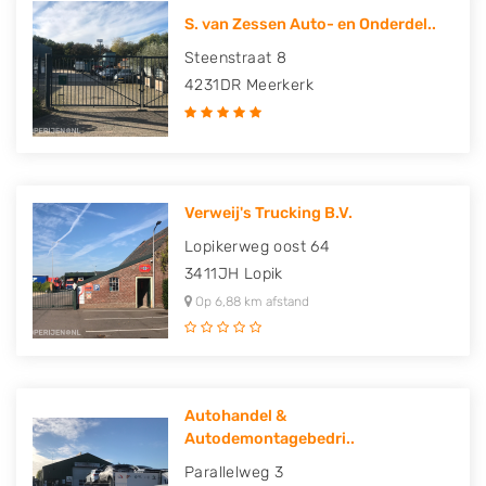
S. van Zessen Auto- en Onderdel..
Steenstraat 8
4231DR
Meerkerk
Verweij's Trucking B.V.
Lopikerweg oost 64
3411JH
Lopik
Op 6,88 km afstand
Autohandel &
Autodemontagebedri..
Parallelweg 3