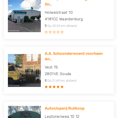
On..
Holweistraat 10
4181CC
Waardenburg
Op 20,54 km afstand
A.A. Schoonderwoerd voorheen
An..
Vest 75
2801VE
Gouda
Op 21,69 km afstand
Autosloperij Ruilkoop
Leptonenweg 10 12