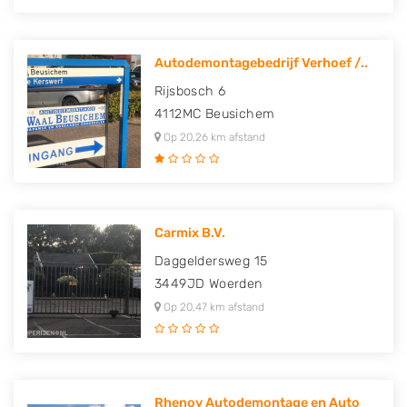
Autodemontagebedrijf Verhoef /..
Rijsbosch 6
4112MC
Beusichem
Op 20,26 km afstand
Carmix B.V.
Daggeldersweg 15
3449JD
Woerden
Op 20,47 km afstand
Rhenoy Autodemontage en Auto