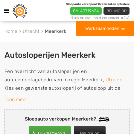
Sloopauto verkopen? Gratis laten ophalen!
06-40719624
BEL MIJ OP
Gratis ophalen - Altijd een vergoeding
[Ad]
Werkzaamheden
Home
Utrecht
Meerkerk
Autosloperijen Meerkerk
Een overzicht van autosloperijen en
autodemontagebedrijven in regio Meerkerk,
Utrecht
.
Kies een gewenste autosloperij of autosloop uit de
lijst die gespecialiseerd is in de verkoop van
Toon meer
gebruikte, tweedehands en sloopauto onderdelen of in
de inkoop van sloopauto's, schadeauto's en
Sloopauto verkopen Meerkerk?
tweedehands auto's (ook zonder apk keuring). Wilt u
uw auto, camper, vrachtwagen, motor of brommobiel
06-40719624
Bel mij op