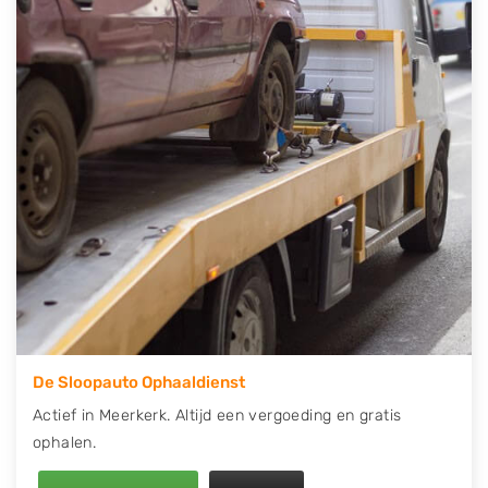
contact op of maak een terugbelafspraak. Wilt u
direct een tweedehands auto onderdelen offerte
aanvragen? Dat kan via de Onderdelenlijn! Vul uw
kenteken in en druk op verzenden.
Wij kunnen u helpen met de inkoop van auto's van
eigenlijk alle merken, zoals Alfa Romeo, Audi, BMW,
Chevrolet, Citroën, Dacia, Fiat, Ford, Honda, Hyundai,
Kia, Mazda, Mercedes Benz, Mitsubishi, Nissan, Opel,
Peugeot, Porsche, Renault, Seat, Skoda, Suzuki, Tesla,
Toyota, Volkswagen en Volvo.
De Sloopauto Ophaaldienst
Actief in Meerkerk. Altijd een vergoeding en gratis
ophalen.