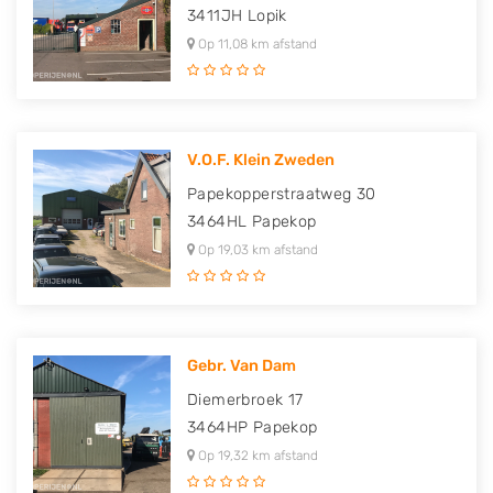
3411JH
Lopik
Op 11,08 km afstand
V.O.F. Klein Zweden
Papekopperstraatweg 30
3464HL
Papekop
Op 19,03 km afstand
Gebr. Van Dam
Diemerbroek 17
3464HP
Papekop
Op 19,32 km afstand