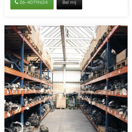
06-40719624
Bel mij