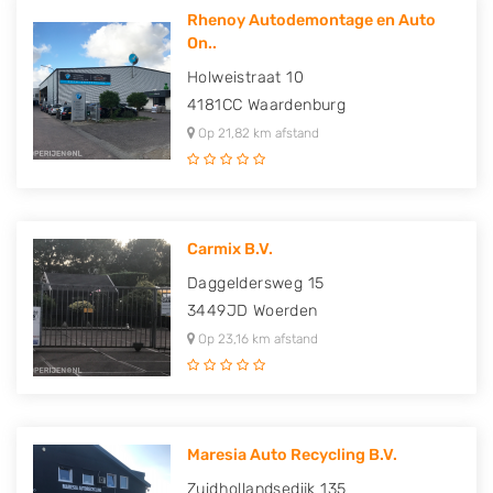
Rhenoy Autodemontage en Auto
On..
Holweistraat 10
4181CC
Waardenburg
Op 21,82 km afstand
Carmix B.V.
Daggeldersweg 15
3449JD
Woerden
Op 23,16 km afstand
Maresia Auto Recycling B.V.
Zuidhollandsedijk 135