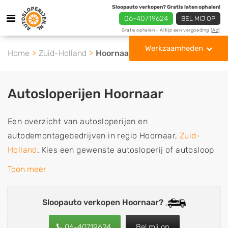
Sloopauto verkopen? Gratis laten ophalen!
06-40719624
BEL MIJ OP
Gratis ophalen - Altijd een vergoeding
[Ad]
Werkzaamheden
Home
Zuid-Holland
Hoornaar
Autosloperijen Hoornaar
Een overzicht van autosloperijen en
autodemontagebedrijven in regio Hoornaar,
Zuid-
Holland
. Kies een gewenste autosloperij of autosloop
uit de lijst die gespecialiseerd is in de verkoop van
Toon meer
gebruikte, tweedehands en sloopauto onderdelen of in
de inkoop van sloopauto's, schadeauto's en
Sloopauto verkopen Hoornaar?
tweedehands auto's (ook zonder apk keuring). Wilt u
uw auto, camper, vrachtwagen, motor of brommobiel
06-40719624
Bel mij op