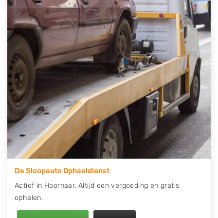
contact op of maak een terugbelafspraak. Wilt u
direct een tweedehands auto onderdelen offerte
aanvragen? Dat kan via de Onderdelenlijn! Vul uw
kenteken in en druk op verzenden.
Wij kunnen u helpen met de inkoop van auto's van
eigenlijk alle merken, zoals Alfa Romeo, Audi, BMW,
Chevrolet, Citroën, Dacia, Fiat, Ford, Honda, Hyundai,
Kia, Mazda, Mercedes Benz, Mitsubishi, Nissan, Opel,
Peugeot, Porsche, Renault, Seat, Skoda, Suzuki, Tesla,
Toyota, Volkswagen en Volvo.
De Sloopauto Ophaaldienst
Actief in Hoornaar. Altijd een vergoeding en gratis
ophalen.