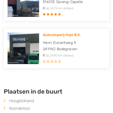
5161CE
Sprang-Capelle
Op 24,74 km afstand
Autosloperij Hejo B.V.
Henri Dunantweg 3
2411NJ
Bodegraven
Op 24,90 km afstand
Plaatsen in de buurt
Hoogblokland
Noordeloos