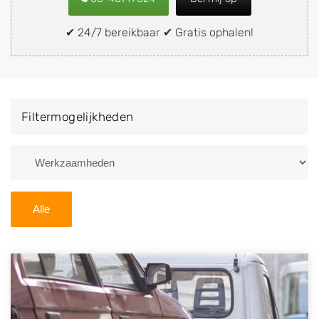
snel en eenvoudig verkopen aan een
demontagebedrijf in de buurt, deze zelf wegbrengen
✔ 24/7 bereikbaar ✔ Gratis ophalen!
naar de sloop of deze liever laten ophalen op een
locatie naar keuze? Kies dan voor een
autodemontagebedrijf of autosloperij in de omgeving
van Hoornaar en ontvang een vergoeding voor uw
Filtermogelijkheden
oude of kapotte auto.
Zoekt u liever naar een sloperij in een andere plaats of
regio? U vindt hier alle bedrijven in
Zuid-Holland
. U
kunt ook
zoeken
naar een sloop met behulp van uw
Alle
postcode.
U kunt er ook voor kiezen om direct uw sloopauto te
verkopen en op te laten halen door de Sloopauto
Ophaaldienst van Autosloperijen.nl. Wij kunnen uw
auto gratis ophalen in Hoornaar
. Neem telefonisch