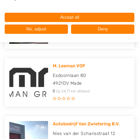
Autobedrijf De Heer
Rijksstraatweg 92
Accept all
3316EH
Dordrecht
No, adjust
Deny
Op 24,46 km afstand
M. Leeman VOF
Esdoornlaan 80
4921DV
Made
Op 24,71 km afstand
Autobedrijf Van Zwietering B.V.
Nies van der Schansstraat 12