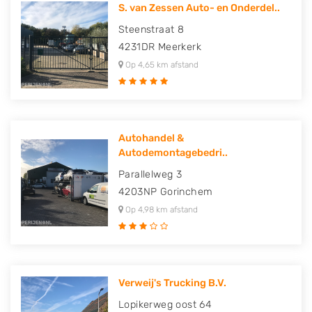
S. van Zessen Auto- en Onderdel..
Steenstraat 8
4231DR
Meerkerk
Op 4,65 km afstand
Autohandel &
Autodemontagebedri..
Parallelweg 3
4203NP
Gorinchem
Op 4,98 km afstand
Verweij's Trucking B.V.
Lopikerweg oost 64