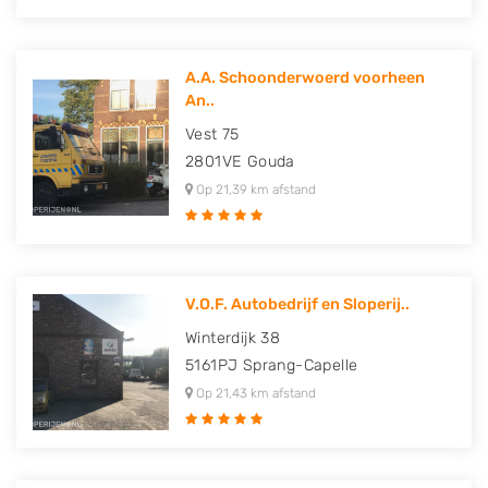
A.A. Schoonderwoerd voorheen
An..
Vest 75
2801VE
Gouda
Op 21,39 km afstand
V.O.F. Autobedrijf en Sloperij..
Winterdijk 38
5161PJ
Sprang-Capelle
Op 21,43 km afstand