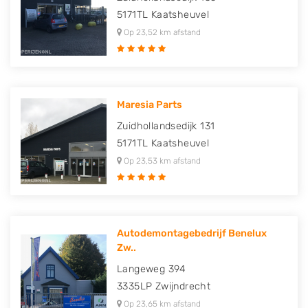
5171TL
Kaatsheuvel
Op 23,52 km afstand
Maresia Parts
Zuidhollandsedijk 131
5171TL
Kaatsheuvel
Op 23,53 km afstand
Autodemontagebedrijf Benelux
Zw..
Langeweg 394
3335LP
Zwijndrecht
Op 23,65 km afstand