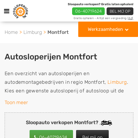
Sloopauto verkopen? Gratis laten ophalen!
06-40719624
BEL MIJ OP
Gratis ophalen - Altijd een vergoeding
[Ad]
Werkzaamheden
Home
Limburg
Montfort
Autosloperijen Montfort
Een overzicht van autosloperijen en
autodemontagebedrijven in regio Montfort,
Limburg
.
Kies een gewenste autosloperij of autosloop uit de
lijst die gespecialiseerd is in de verkoop van
Toon meer
gebruikte, tweedehands en sloopauto onderdelen of in
de inkoop van sloopauto's, schadeauto's en
Sloopauto verkopen Montfort?
tweedehands auto's (ook zonder apk keuring). Wilt u
uw auto, camper, vrachtwagen, motor of brommobiel
06-40719624
Bel mij op