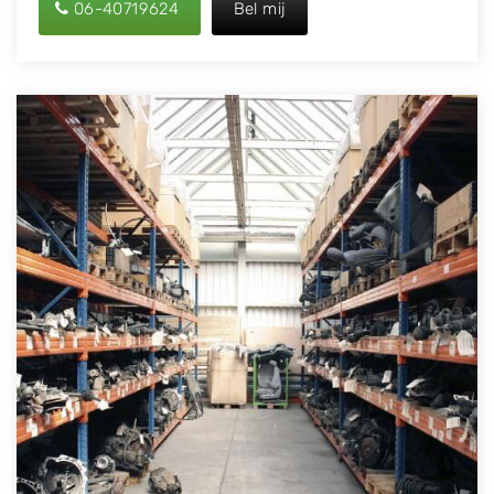
06-40719624
Bel mij