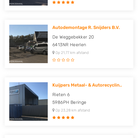
Autodemontage R. Snijders B.V.
De Weggebekker 20
6413NR
Heerlen
Op 21,77 km afstand
Kuijpers Metaal- & Autorecyclin..
Rieten 6
5986PH
Beringe
Op 23,28 km afstand