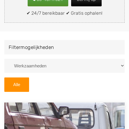
snel en eenvoudig verkopen aan een
demontagebedrijf in de buurt, deze zelf wegbrengen
✔ 24/7 bereikbaar ✔ Gratis ophalen!
naar de sloop of deze liever laten ophalen op een
locatie naar keuze? Kies dan voor een
autodemontagebedrijf of autosloperij in de omgeving
van Montfort en ontvang een vergoeding voor uw
Filtermogelijkheden
oude of kapotte auto.
Zoekt u liever naar een sloperij in een andere plaats of
regio? U vindt hier alle bedrijven in
Limburg
. U kunt
ook
zoeken
naar een sloop met behulp van uw
Alle
postcode.
U kunt er ook voor kiezen om direct uw sloopauto te
verkopen en op te laten halen door de Sloopauto
Ophaaldienst van Autosloperijen.nl. Wij kunnen uw
auto gratis ophalen in Montfort
. Neem telefonisch