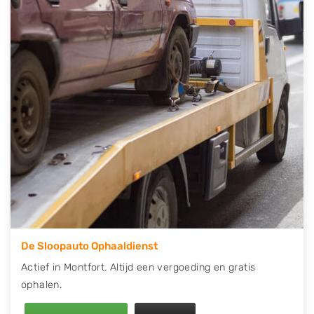
contact op of maak een terugbelafspraak. Wilt u
direct een tweedehands auto onderdelen offerte
aanvragen? Dat kan via de Onderdelenlijn! Vul uw
kenteken in en druk op verzenden.
Wij kunnen u helpen met de inkoop van auto's van
eigenlijk alle merken, zoals Alfa Romeo, Audi, BMW,
Chevrolet, Citroën, Dacia, Fiat, Ford, Honda, Hyundai,
Kia, Mazda, Mercedes Benz, Mitsubishi, Nissan, Opel,
Peugeot, Porsche, Renault, Seat, Skoda, Suzuki, Tesla,
Toyota, Volkswagen en Volvo.
De Sloopauto Ophaaldienst
Actief in Montfort. Altijd een vergoeding en gratis
ophalen.