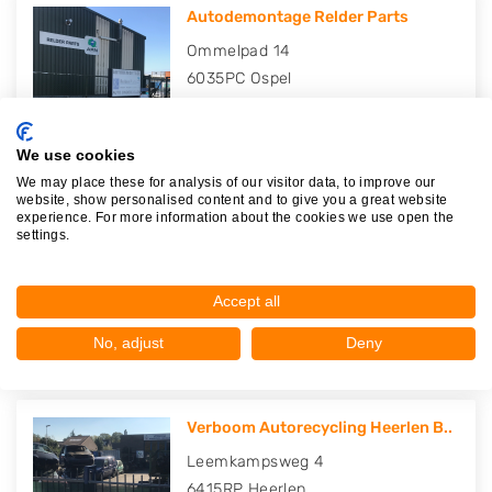
Autodemontage Relder Parts
Ommelpad 14
6035PC
Ospel
Op 24,02 km afstand
We use cookies
We may place these for analysis of our visitor data, to improve our
website, show personalised content and to give you a great website
experience. For more information about the cookies we use open the
Autosloperij De Boortoren V.O.F..
settings.
Ommelpad 12
6035PC
Ospel
Accept all
Op 24,03 km afstand
No, adjust
Deny
Verboom Autorecycling Heerlen B..
Leemkampsweg 4
6415RP
Heerlen