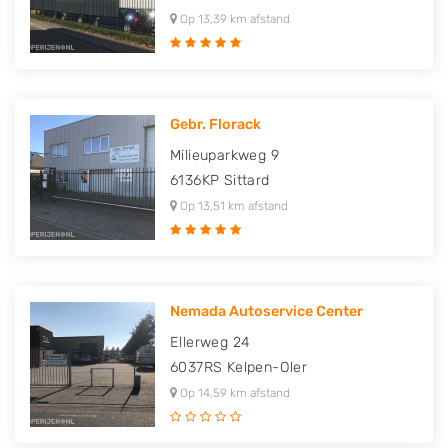
Op 13,39 km afstand
Gebr. Florack
Milieuparkweg 9
6136KP
Sittard
Op 13,51 km afstand
Nemada Autoservice Center
Ellerweg 24
6037RS
Kelpen-Oler
Op 14,59 km afstand