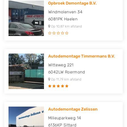
Opbroek Demontage B.V.
Windmolenven 34
6081PK
Haelen
Op 10,87 km afstand
Autodemontage Timmermans B.V.
Witteweg 221
6042LW
Roermond
Op 11,79 km afstand
Autodemontage Zelissen
Milieuparkweg 14
6136KP
Sittard