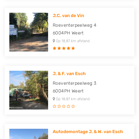
J.C. van de Vin
Roeventerpeelweg 4
6004PH
Weert
Op 18,87 km afstand
J. & F. van Esch
Roeventerpeelweg 3
6004PH
Weert
Op 18,87 km afstand
Autodemontage J. & W. van Esch