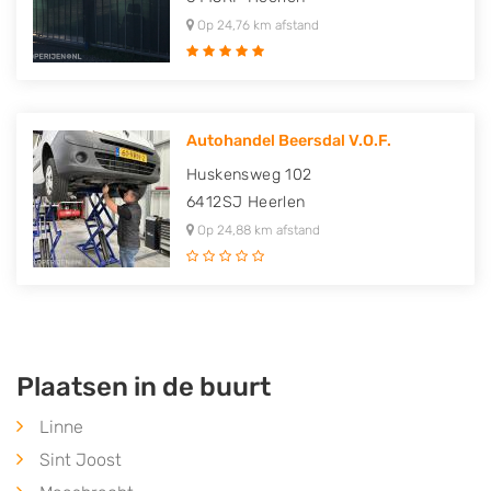
Op 24,76 km afstand
Autohandel Beersdal V.O.F.
Huskensweg 102
6412SJ
Heerlen
Op 24,88 km afstand
Plaatsen in de buurt
Linne
Sint Joost