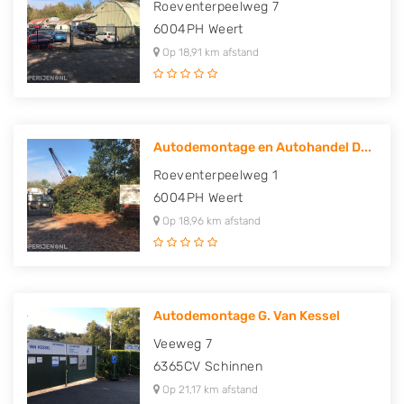
Roeventerpeelweg 7
6004PH
Weert
Op 18,91 km afstand
Autodemontage en Autohandel D...
Roeventerpeelweg 1
6004PH
Weert
Op 18,96 km afstand
Autodemontage G. Van Kessel
Veeweg 7
6365CV
Schinnen
Op 21,17 km afstand