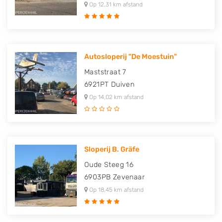
Op 12,31 km afstand
Autosloperij "De Moestuin"
Maststraat 7
6921PT
Duiven
Op 14,02 km afstand
Sloperij B. Gräfe
Oude Steeg 16
6903PB
Zevenaar
Op 18,45 km afstand