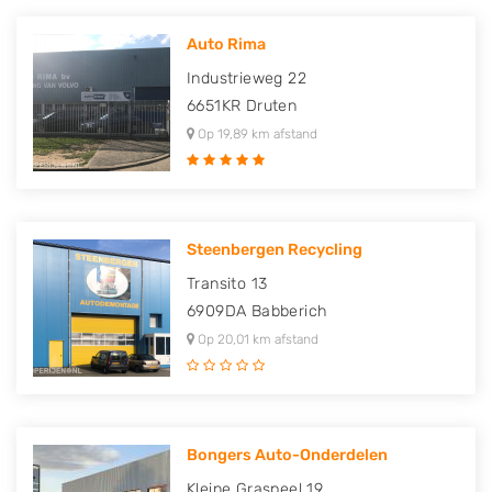
Auto Rima
Industrieweg 22
6651KR
Druten
Op 19,89 km afstand
Steenbergen Recycling
Transito 13
6909DA
Babberich
Op 20,01 km afstand
Bongers Auto-Onderdelen
Kleine Graspeel 19