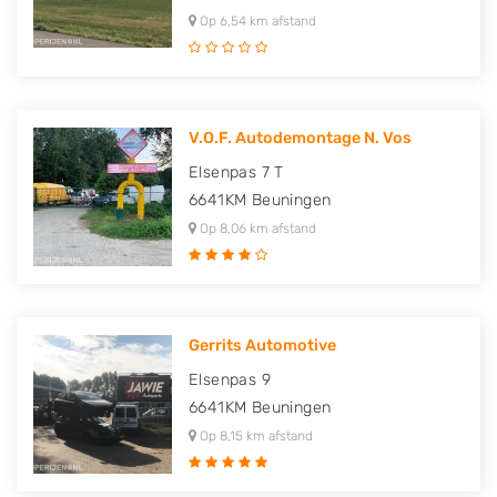
Op 6,54 km afstand
V.O.F. Autodemontage N. Vos
Elsenpas 7 T
6641KM
Beuningen
Op 8,06 km afstand
Gerrits Automotive
Elsenpas 9
6641KM
Beuningen
Op 8,15 km afstand