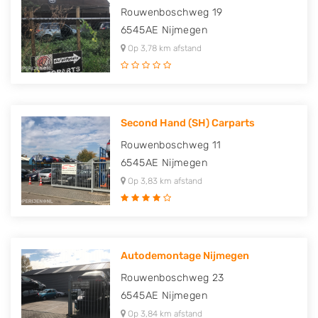
Rouwenboschweg 19
6545AE
Nijmegen
Op 3,78 km afstand
Second Hand (SH) Carparts
Rouwenboschweg 11
6545AE
Nijmegen
Op 3,83 km afstand
Autodemontage Nijmegen
Rouwenboschweg 23
6545AE
Nijmegen
Op 3,84 km afstand