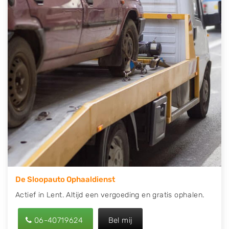
contact op of maak een terugbelafspraak. Wilt u
direct een tweedehands auto onderdelen offerte
aanvragen? Dat kan via de Onderdelenlijn! Vul uw
kenteken in en druk op verzenden.
Wij kunnen u helpen met de inkoop van auto's van
eigenlijk alle merken, zoals Alfa Romeo, Audi, BMW,
Chevrolet, Citroën, Dacia, Fiat, Ford, Honda, Hyundai,
Kia, Mazda, Mercedes Benz, Mitsubishi, Nissan, Opel,
Peugeot, Porsche, Renault, Seat, Skoda, Suzuki, Tesla,
Toyota, Volkswagen en Volvo.
De Sloopauto Ophaaldienst
Actief in Lent. Altijd een vergoeding en gratis ophalen.
06-40719624
Bel mij