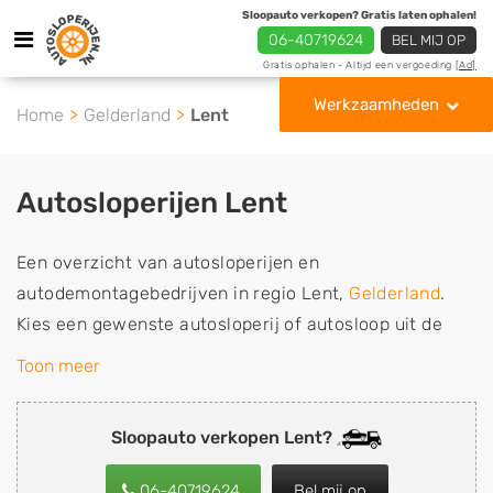
Sloopauto verkopen? Gratis laten ophalen!
06-40719624
BEL MIJ OP
Gratis ophalen - Altijd een vergoeding
[Ad]
Werkzaamheden
Home
Gelderland
Lent
Autosloperijen Lent
Een overzicht van autosloperijen en
autodemontagebedrijven in regio Lent,
Gelderland
.
Kies een gewenste autosloperij of autosloop uit de
lijst die gespecialiseerd is in de verkoop van
Toon meer
gebruikte, tweedehands en sloopauto onderdelen of in
de inkoop van sloopauto's, schadeauto's en
Sloopauto verkopen Lent?
tweedehands auto's (ook zonder apk keuring). Wilt u
uw auto, camper, vrachtwagen, motor of brommobiel
06-40719624
Bel mij op