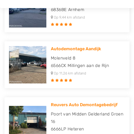
Santkamp 37 39
6836BE
Arnhem
Op 9,44 km afstand
Autodemontage Aandijk
Molenveld 8
6566CK
Millingen aan de Rijn
Op 11,26 km afstand
Reuvers Auto Demontagebedrijf
Poort van Midden Gelderland Groen
16
6666LP
Heteren