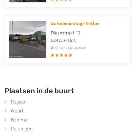
Autodemontage Netten
Diezestraat 10
5347JH
Oss
Op 24,17 km afstand
Plaatsen in de buurt
Ressen
Weurt
Bemmel
Persingen