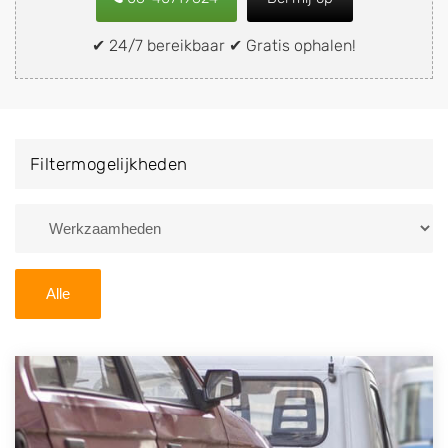
snel en eenvoudig verkopen aan een
demontagebedrijf in de buurt, deze zelf wegbrengen
✔ 24/7 bereikbaar ✔ Gratis ophalen!
naar de sloop of deze liever laten ophalen op een
locatie naar keuze? Kies dan voor een
autodemontagebedrijf of autosloperij in de omgeving
van Lent en ontvang een vergoeding voor uw oude of
Filtermogelijkheden
kapotte auto.
Zoekt u liever naar een sloperij in een andere plaats of
regio? U vindt hier alle bedrijven in
Gelderland
. U kunt
ook
zoeken
naar een sloop met behulp van uw
Alle
postcode.
U kunt er ook voor kiezen om direct uw sloopauto te
verkopen en op te laten halen door de Sloopauto
Ophaaldienst van Autosloperijen.nl. Wij kunnen uw
auto gratis ophalen in Lent
. Neem telefonisch