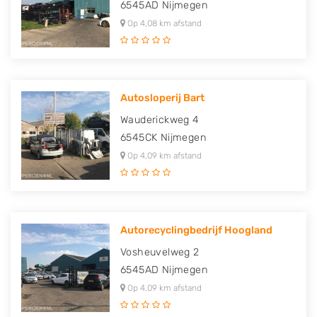
6545AD
Nijmegen
Op 4,08 km afstand
Autosloperij Bart
Wauderickweg 4
6545CK
Nijmegen
Op 4,09 km afstand
Autorecyclingbedrijf Hoogland
Vosheuvelweg 2
6545AD
Nijmegen
Op 4,09 km afstand