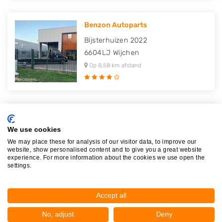
Benzon Autoparts
Bijsterhuizen 2022
6604LJ
Wijchen
Op 8,58 km afstand
V.O.F. Van de Coolwijk
We use cookies
Westerkanaaldijk 1
We may place these for analysis of our visitor data, to improve our
6581KC
Malden
website, show personalised content and to give you a great website
experience. For more information about the cookies we use open the
Op 8,62 km afstand
settings.
Accept all
BEMA Autorecycling
No, adjust
Deny