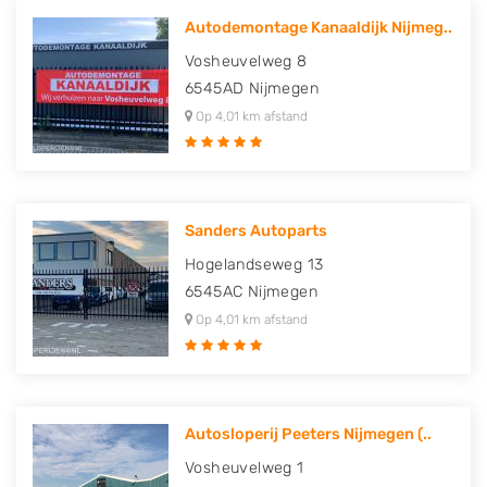
Autodemontage Kanaaldijk Nijmeg..
Vosheuvelweg 8
6545AD
Nijmegen
Op 4,01 km afstand
Sanders Autoparts
Hogelandseweg 13
6545AC
Nijmegen
Op 4,01 km afstand
Autosloperij Peeters Nijmegen (..
Vosheuvelweg 1