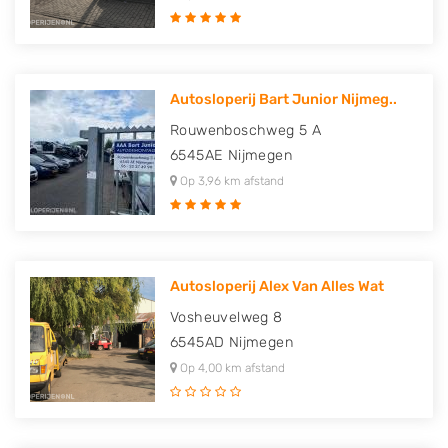
Autosloperij Bart Junior Nijmeg..
Rouwenboschweg 5 A
6545AE
Nijmegen
Op 3,96 km afstand
Autosloperij Alex Van Alles Wat
Vosheuvelweg 8
6545AD
Nijmegen
Op 4,00 km afstand