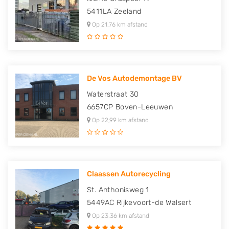
5411LA
Zeeland
Op 21,76 km afstand
De Vos Autodemontage BV
Waterstraat 30
6657CP
Boven-Leeuwen
Op 22,99 km afstand
Claassen Autorecycling
St. Anthonisweg 1
5449AC
Rijkevoort-de Walsert
Op 23,36 km afstand