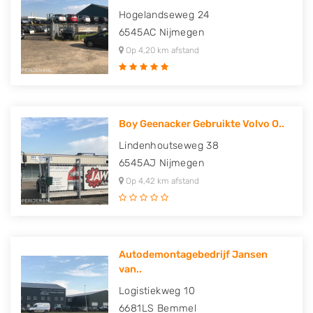
Hogelandseweg 24
6545AC
Nijmegen
Op 4,20 km afstand
Boy Geenacker Gebruikte Volvo O..
Lindenhoutseweg 38
6545AJ
Nijmegen
Op 4,42 km afstand
Autodemontagebedrijf Jansen
van..
Logistiekweg 10
6681LS
Bemmel