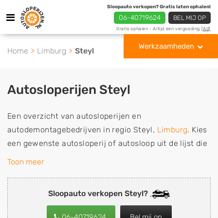
Sloopauto verkopen? Gratis laten ophalen!
06-40719624
BEL MIJ OP
Gratis ophalen - Altijd een vergoeding
[Ad]
Werkzaamheden
Home
Limburg
Steyl
Autosloperijen Steyl
Een overzicht van autosloperijen en
autodemontagebedrijven in regio Steyl,
Limburg
. Kies
een gewenste autosloperij of autosloop uit de lijst die
gespecialiseerd is in de verkoop van gebruikte,
Toon meer
tweedehands en sloopauto onderdelen of in de inkoop
van sloopauto's, schadeauto's en tweedehands auto's
Sloopauto verkopen Steyl?
(ook zonder apk keuring). Wilt u uw auto, camper,
vrachtwagen, motor of brommobiel snel en eenvoudig
06-40719624
Bel mij op