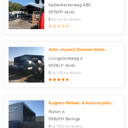
Kaldenkerkerweg 485
5915PP
Venlo
Op 4,61 km afstand
Auto-sloperij Janssen Venlo
Livingstoneweg 6
5928LP
Venlo
Op 7,03 km afstand
Kuijpers Metaal- & Autorecyclin..
Rieten 6
5986PH
Beringe
Op 13,92 km afstand