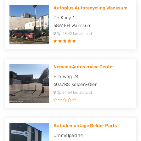
Autoplus Autorecycling Wanssum
De Kooy 1
5861EH
Wanssum
Op 23,42 km afstand
Nemada Autoservice Center
Ellerweg 24
6037RS
Kelpen-Oler
Op 24,64 km afstand
Autodemontage Relder Parts
Ommelpad 14