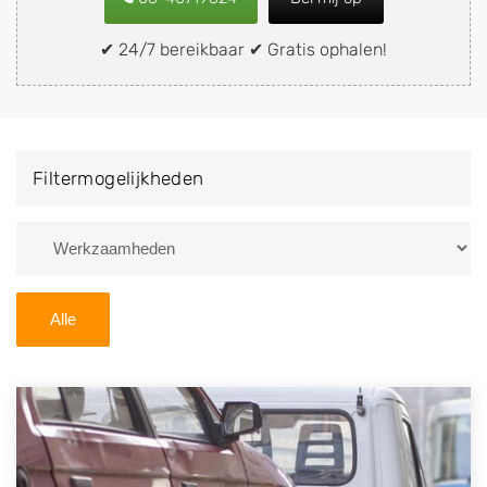
verkopen aan een demontagebedrijf in de buurt, deze
zelf wegbrengen naar de sloop of deze liever laten
✔ 24/7 bereikbaar ✔ Gratis ophalen!
ophalen op een locatie naar keuze? Kies dan voor een
autodemontagebedrijf of autosloperij in de omgeving
van Steyl en ontvang een vergoeding voor uw oude of
kapotte auto.
Filtermogelijkheden
Zoekt u liever naar een sloperij in een andere plaats of
regio? U vindt hier alle bedrijven in
Limburg
. U kunt
ook
zoeken
naar een sloop met behulp van uw
postcode.
Alle
U kunt er ook voor kiezen om direct uw sloopauto te
verkopen en op te laten halen door de Sloopauto
Ophaaldienst van Autosloperijen.nl. Wij kunnen uw
auto gratis ophalen in Steyl
. Neem telefonisch
contact op of maak een terugbelafspraak. Wilt u