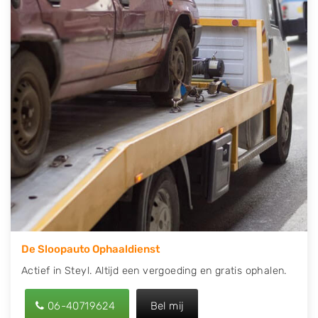
direct een tweedehands auto onderdelen offerte
aanvragen? Dat kan via de Onderdelenlijn! Vul uw
kenteken in en druk op verzenden.
Wij kunnen u helpen met de inkoop van auto's van
eigenlijk alle merken, zoals Alfa Romeo, Audi, BMW,
Chevrolet, Citroën, Dacia, Fiat, Ford, Honda, Hyundai,
Kia, Mazda, Mercedes Benz, Mitsubishi, Nissan, Opel,
Peugeot, Porsche, Renault, Seat, Skoda, Suzuki, Tesla,
Toyota, Volkswagen en Volvo.
De Sloopauto Ophaaldienst
Actief in Steyl. Altijd een vergoeding en gratis ophalen.
06-40719624
Bel mij