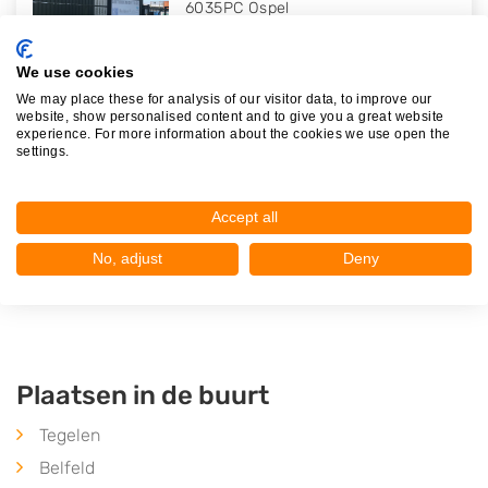
6035PC
Ospel
Op 24,81 km afstand
We use cookies
We may place these for analysis of our visitor data, to improve our
website, show personalised content and to give you a great website
experience. For more information about the cookies we use open the
Autosloperij De Boortoren V.O.F..
settings.
Ommelpad 12
6035PC
Ospel
Accept all
Op 24,87 km afstand
No, adjust
Deny
Plaatsen in de buurt
Tegelen
Belfeld