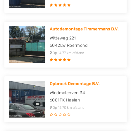
Autodemontage Timmermans B.V.
Witteweg 221
6042LW
Roermond
Op 14,77 km afstand
Opbroek Demontage B.V.
Windmolenven 34
6081PK
Haelen
Op 16,70 km afstand