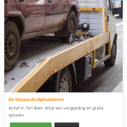
contact op of maak een terugbelafspraak. Wilt u
direct een tweedehands auto onderdelen offerte
aanvragen? Dat kan via de Onderdelenlijn! Vul uw
kenteken in en druk op verzenden.
Wij kunnen u helpen met de inkoop van auto's van
eigenlijk alle merken, zoals Alfa Romeo, Audi, BMW,
Chevrolet, Citroën, Dacia, Fiat, Ford, Honda, Hyundai,
Kia, Mazda, Mercedes Benz, Mitsubishi, Nissan, Opel,
Peugeot, Porsche, Renault, Seat, Skoda, Suzuki, Tesla,
Toyota, Volkswagen en Volvo.
De Sloopauto Ophaaldienst
Actief in Ten Boer. Altijd een vergoeding en gratis
ophalen.