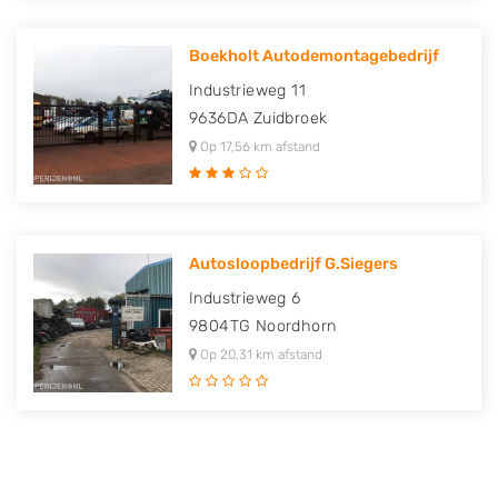
Boekholt Autodemontagebedrijf
Industrieweg 11
9636DA
Zuidbroek
Op 17,56 km afstand
Autosloopbedrijf G.Siegers
Industrieweg 6
9804TG
Noordhorn
Op 20,31 km afstand