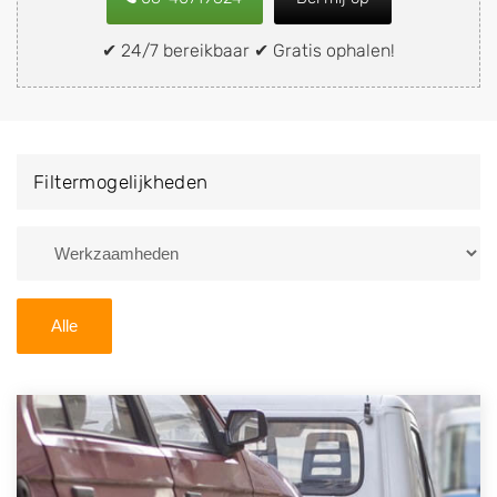
snel en eenvoudig verkopen aan een
demontagebedrijf in de buurt, deze zelf wegbrengen
✔ 24/7 bereikbaar ✔ Gratis ophalen!
naar de sloop of deze liever laten ophalen op een
locatie naar keuze? Kies dan voor een
autodemontagebedrijf of autosloperij in de omgeving
van Ten Boer en ontvang een vergoeding voor uw
Filtermogelijkheden
oude of kapotte auto.
Zoekt u liever naar een sloperij in een andere plaats of
regio? U vindt hier alle bedrijven in
Groningen
. U kunt
ook
zoeken
naar een sloop met behulp van uw
Alle
postcode.
U kunt er ook voor kiezen om direct uw sloopauto te
verkopen en op te laten halen door de Sloopauto
Ophaaldienst van Autosloperijen.nl. Wij kunnen uw
auto gratis ophalen in Ten Boer
. Neem telefonisch