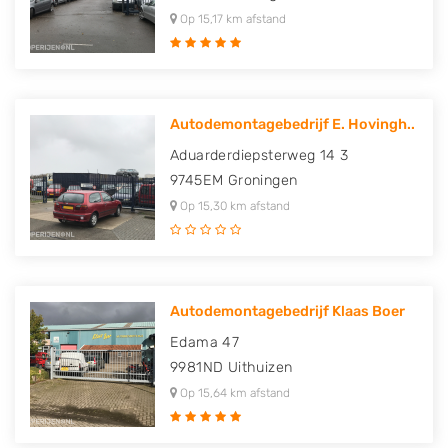
Op 15,17 km afstand
Autodemontagebedrijf E. Hovingh..
Aduarderdiepsterweg 14 3
9745EM
Groningen
Op 15,30 km afstand
Autodemontagebedrijf Klaas Boer
Edama 47
9981ND
Uithuizen
Op 15,64 km afstand