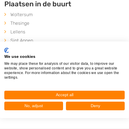
Plaatsen in de buurt
Woltersum
Thesinge
Lellens
Sint Annen
Ten Post
We use cookies
Luddeweer
We may place these for analysis of our visitor data, to improve our
Garmerwolde
website, show personalised content and to give you a great website
experience. For more information about the cookies we use open the
Lageland
settings.
Stedum
Winneweer
Accept all
Overschild
No, adjust
Deny
Garrelsweer