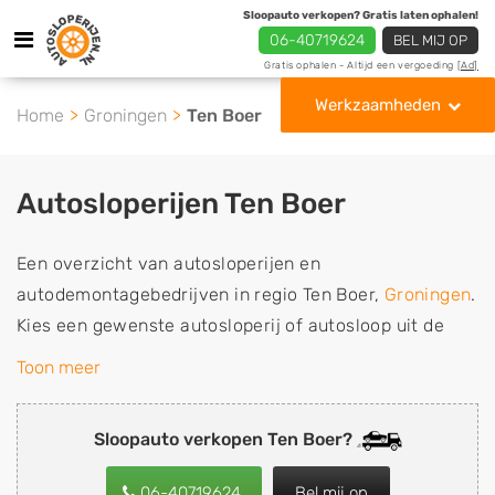
Sloopauto verkopen? Gratis laten ophalen!
06-40719624
BEL MIJ OP
Gratis ophalen - Altijd een vergoeding
[Ad]
Werkzaamheden
Home
Groningen
Ten Boer
Autosloperijen Ten Boer
Een overzicht van autosloperijen en
autodemontagebedrijven in regio Ten Boer,
Groningen
.
Kies een gewenste autosloperij of autosloop uit de
lijst die gespecialiseerd is in de verkoop van
Toon meer
gebruikte, tweedehands en sloopauto onderdelen of in
de inkoop van sloopauto's, schadeauto's en
Sloopauto verkopen Ten Boer?
tweedehands auto's (ook zonder apk keuring). Wilt u
uw auto, camper, vrachtwagen, motor of brommobiel
06-40719624
Bel mij op