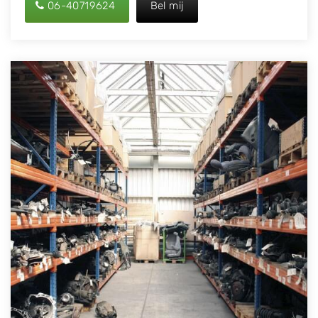
06-40719624
Bel mij