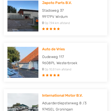
Japoto Parts B.V.
Stadsweg 37
9917PV
Wirdum
Op 7,94 km afstand
Auto de Vries
Oudeweg 117
9608PL
Westerbroek
Op 10,51 km afstand
International Motor B.V.
Aduarderdiepsterweg 8 /3
9745EL
Groningen