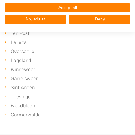
Plaatsen in de buurt
Accept all
Luddeweer
No, adjust
Deny
Ten Boer
Ten Post
Lellens
Overschild
Lageland
Winneweer
Garrelsweer
Sint Annen
Thesinge
Woudbloem
Garmerwolde