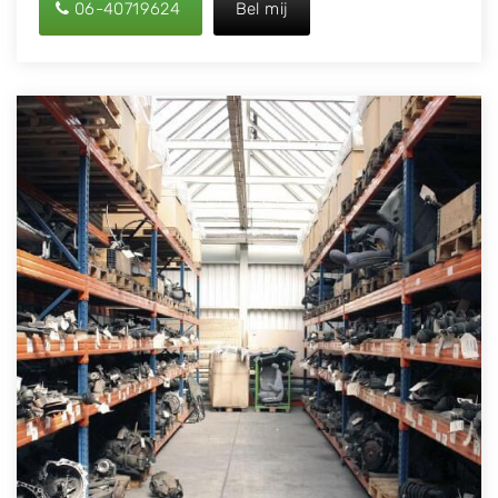
06-40719624
Bel mij