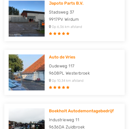
Japoto Parts B.V.
Stadsweg 37
9917PV
Wirdum
Op 6,36 km afstand
Auto de Vries
Oudeweg 117
9608PL
Westerbroek
Op 10,34 km afstand
Boekholt Autodemontagebedrijf
Industrieweg 11
9636DA
Zuidbroek