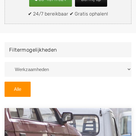
of brommobiel snel en eenvoudig verkopen aan een
demontagebedrijf in de buurt, deze zelf wegbrengen
✔ 24/7 bereikbaar ✔ Gratis ophalen!
naar de sloop of deze liever laten ophalen op een
locatie naar keuze? Kies dan voor een
autodemontagebedrijf of autosloperij in de omgeving
van Woltersum en ontvang een vergoeding voor uw
Filtermogelijkheden
oude of kapotte auto.
Zoekt u liever naar een sloperij in een andere plaats of
regio? U vindt hier alle bedrijven in
Groningen
. U kunt
ook
zoeken
naar een sloop met behulp van uw
Alle
postcode.
U kunt er ook voor kiezen om direct uw sloopauto te
verkopen en op te laten halen door de Sloopauto
Ophaaldienst van Autosloperijen.nl. Wij kunnen uw
auto gratis ophalen in Woltersum
. Neem telefonisch