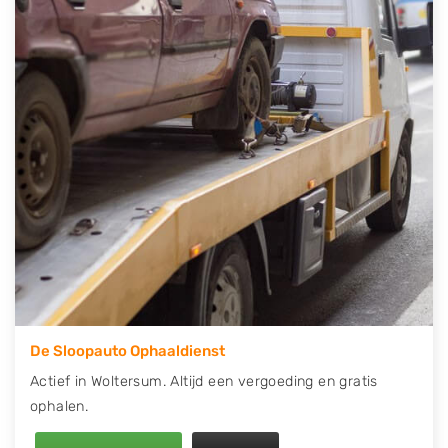
contact op of maak een terugbelafspraak. Wilt u
direct een tweedehands auto onderdelen offerte
aanvragen? Dat kan via de Onderdelenlijn! Vul uw
kenteken in en druk op verzenden.
Wij kunnen u helpen met de inkoop van auto's van
eigenlijk alle merken, zoals Alfa Romeo, Audi, BMW,
Chevrolet, Citroën, Dacia, Fiat, Ford, Honda, Hyundai,
Kia, Mazda, Mercedes Benz, Mitsubishi, Nissan, Opel,
Peugeot, Porsche, Renault, Seat, Skoda, Suzuki, Tesla,
Toyota, Volkswagen en Volvo.
De Sloopauto Ophaaldienst
Actief in Woltersum. Altijd een vergoeding en gratis
ophalen.