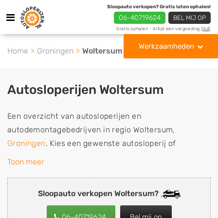
Sloopauto verkopen? Gratis laten ophalen!
06-40719624
BEL MIJ OP
Gratis ophalen - Altijd een vergoeding
[Ad]
Werkzaamheden
Home
Groningen
Woltersum
Autosloperijen Woltersum
Een overzicht van autosloperijen en
autodemontagebedrijven in regio Woltersum,
Groningen
. Kies een gewenste autosloperij of
autosloop uit de lijst die gespecialiseerd is in de
Toon meer
verkoop van gebruikte, tweedehands en sloopauto
onderdelen of in de inkoop van sloopauto's,
Sloopauto verkopen Woltersum?
schadeauto's en tweedehands auto's (ook zonder apk
keuring). Wilt u uw auto, camper, vrachtwagen, motor
06-40719624
Bel mij op